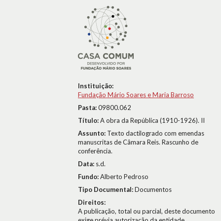
Instituição:
Fundação Mário Soares e Maria Barroso
Pasta:
09800.062
Título:
A obra da República (1910-1926). II
Assunto:
Texto dactilogrado com emendas
manuscritas de Câmara Reis. Rascunho de
conferência.
Data:
s.d.
Fundo:
Alberto Pedroso
Tipo Documental:
Documentos
Direitos:
A publicação, total ou parcial, deste documento
exige prévia autorização da entidade