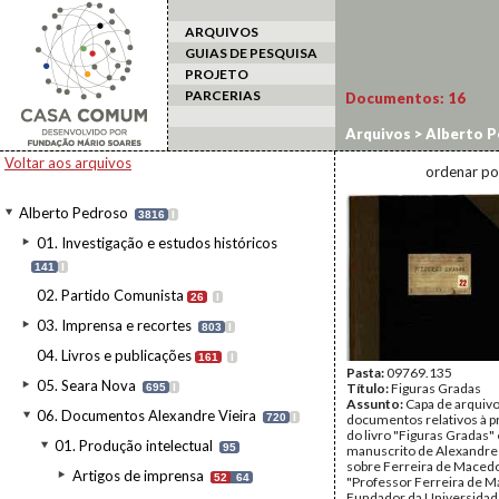
ARQUIVOS
GUIAS DE PESQUISA
PROJETO
PARCERIAS
Documentos:
16
Arquivos
>
Alberto P
de livros e monograf
Voltar aos arquivos
ordenar po
Alberto Pedroso
3816
I
01. Investigação e estudos históricos
141
I
02. Partido Comunista
26
I
03. Imprensa e recortes
803
I
04. Livros e publicações
161
I
Pasta:
09769.135
05. Seara Nova
Título:
Figuras Gradas
695
I
Assunto:
Capa de arquiv
06. Documentos Alexandre Vieira
720
I
documentos relativos à p
do livro "Figuras Gradas" 
01. Produção intelectual
95
manuscrito de Alexandre 
sobre Ferreira de Macedo
Artigos de imprensa
52
64
"Professor Ferreira de M
Fundador da Universidad