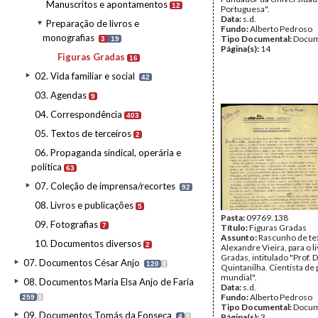
Manuscritos e apontamentos
12
Portuguesa".
Data:
s.d.
Preparação de livros e
Fundo:
Alberto Pedroso
monografias
Tipo Documental:
Docum
3
19
Página(s):
14
Figuras Gradas
16
02. Vida familiar e social
42
03. Agendas
9
04. Correspondência
403
05. Textos de terceiros
2
06. Propaganda sindical, operária e
política
63
07. Coleção de imprensa/recortes
92
08. Livros e publicações
5
Pasta:
09769.138
09. Fotografias
7
Título:
Figuras Gradas
Assunto:
Rascunho de te
10. Documentos diversos
2
Alexandre Vieira, para o l
Gradas, intitulado "Prof. D
07. Documentos César Anjo
120
I
Quintanilha. Cientista de
mundial".
08. Documentos Maria Elsa Anjo de Faria
Data:
s.d.
Fundo:
Alberto Pedroso
259
I
Tipo Documental:
Docum
09. Documentos Tomás da Fonseca
Página(s):
3
4
I