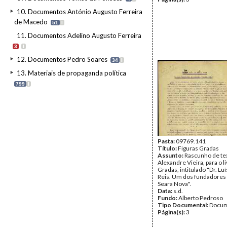
10. Documentos António Augusto Ferreira
de Macedo
51
I
11. Documentos Adelino Augusto Ferreira
3
I
12. Documentos Pedro Soares
34
I
13. Materiais de propaganda política
799
I
Pasta:
09769.141
Título:
Figuras Gradas
Assunto:
Rascunho de te
Alexandre Vieira, para o l
Gradas, intitulado "Dr. Lu
Reis. Um dos fundadores 
Seara Nova".
Data:
s.d.
Fundo:
Alberto Pedroso
Tipo Documental:
Docum
Página(s):
3