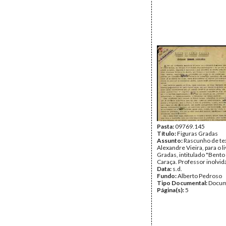
Pasta:
09769.145
Título:
Figuras Gradas
Assunto:
Rascunho de te
Alexandre Vieira, para o l
Gradas, intitulado "Bento
Caraça. Professor inolvidá
Data:
s.d.
Fundo:
Alberto Pedroso
Tipo Documental:
Docum
Página(s):
5