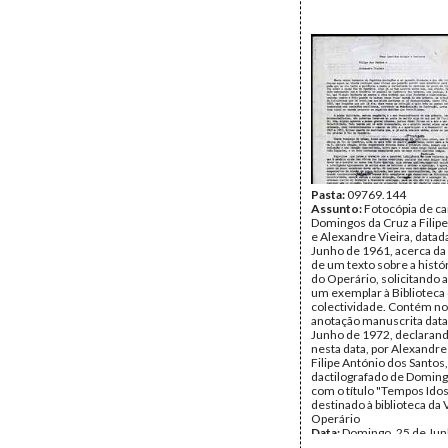
Pasta:
09769.144
Assunto:
Fotocópia de ca
Domingos da Cruz a Filipe
e Alexandre Vieira, datad
Junho de 1961, acerca da
de um texto sobre a histó
do Operário, solicitando 
um exemplar à Biblioteca
colectividade. Contém n
anotação manuscrita data
Junho de 1972, declarand
nesta data, por Alexandre 
Filipe António dos Santos,
dactilografado de Doming
com o título "Tempos Idos
destinado à biblioteca da 
Operário
Data:
Domingo, 25 de Ju
- Segunda, 26 de Junho d