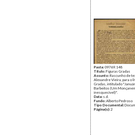
Pasta:
09769.148
Título:
Figuras Gradas
Assunto:
Rascunho de te
Alexandre Vieira, para o l
Gradas, intitulado "Januá
Barbeitos (Um Monçane
inesquecível)".
Data:
s.d.
Fundo:
Alberto Pedroso
Tipo Documental:
Docum
Página(s):
2