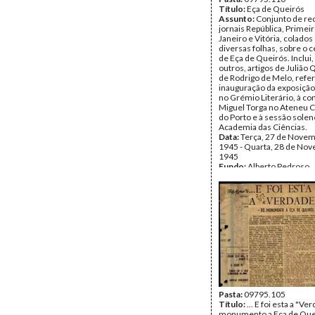
Título:
Eça de Queirós
Assunto:
Conjunto de re
jornais República, Primei
Janeiro e Vitória, colado
diversas folhas, sobre o 
de Eça de Queirós. Inclui,
outros, artigos de Julião 
de Rodrigo de Melo, refer
inauguração da exposição
no Grémio Literário, à co
Miguel Torga no Ateneu 
do Porto e à sessão solen
Academia das Ciências.
Data:
Terça, 27 de Novem
1945 - Quarta, 28 de No
1945
Fundo:
Alberto Pedroso
Tipo Documental:
IMPR
Página(s):
8
Pasta:
09795.105
Título:
... E foi esta a "Ve
monumento a Eça de Quei