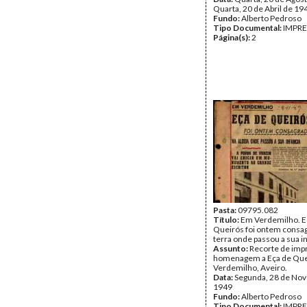
Quarta, 20 de Abril de 19
Fundo:
Alberto Pedroso
Tipo Documental:
IMPR
Página(s):
2
Pasta:
09795.082
Título:
Em Verdemilho. E
Queirós foi ontem consa
terra onde passou a sua i
Assunto:
Recorte de imp
homenagem a Eça de Qu
Verdemilho, Aveiro.
Data:
Segunda, 28 de No
1949
Fundo:
Alberto Pedroso
Tipo Documental:
IMPR