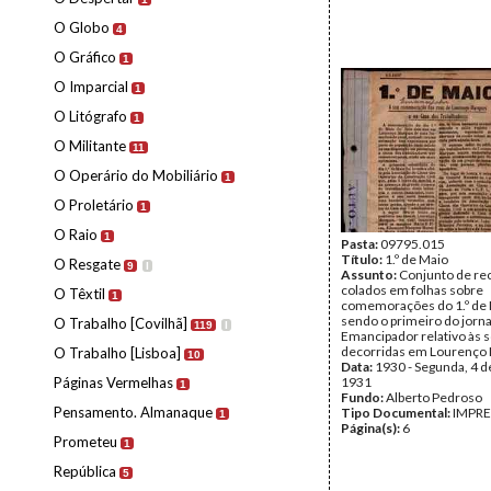
O Globo
4
O Gráfico
1
O Imparcial
1
O Litógrafo
1
O Militante
11
O Operário do Mobiliário
1
O Proletário
1
O Raio
1
Pasta:
09795.015
Título:
1.º de Maio
O Resgate
9
I
Assunto:
Conjunto de re
colados em folhas sobre
O Têxtil
1
comemorações do 1.º de 
sendo o primeiro do jorna
O Trabalho [Covilhã]
119
I
Emancipador relativo às 
decorridas em Lourenço
O Trabalho [Lisboa]
10
Data:
1930 - Segunda, 4 d
Páginas Vermelhas
1931
1
Fundo:
Alberto Pedroso
Pensamento. Almanaque
Tipo Documental:
IMPR
1
Página(s):
6
Prometeu
1
República
5