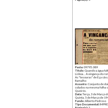
Pasta:
09795.089
Título:
Quando a água fal
Lisboa... A vingança do ro
As "tesouras" de Eça são a
Ramalho
Assunto:
Conjunto de doi
colados na mesma folha s
Queirós.
Data:
Terça, 3 de Março d
Quinta, 5 de Março de 19
Fundo:
Alberto Pedroso
Tipo Documental:
IMPR
Página(s):
2