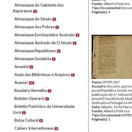
Fundo:
Alberto Pedroso
Almanaque do Gabinete dos
Tipo Documental:
Docum
Repórteres
1
Página(s):
4
Almanaque do Século
2
Almanaque dos Pobres
1
Almanaque Enciclopédico Ilustrado
1
Almanaque Ilustrado de O Século
2
Almanaque Republicano
5
Almanaque Socialista
1
Amanhã
1
Anais das Bibliotecas e Arquivos
2
Pasta:
09795.037
Avante!
91
Assunto:
Recorte, possi
Bandeira Vermelha
jornal República Social, n
1
publicação de n.º extraord
Boletim Operário
jornal El Socialista de Mad
1
dedicado a Portugal e à A
Boletim Patriótico da Universidade
Data:
Sábado, 10 de Març
Fundo:
Alberto Pedroso
Livre
2
Tipo Documental:
IMPR
Página(s):
1
Bolsa Cultural
9
Cahiers Internationaux
3