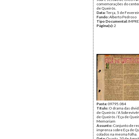
comemorações do centen
de Queirós.
Data:
Terça, 5 de Feverei
Fundo:
Alberto Pedroso
Tipo Documental:
IMPR
Página(s):
2
Pasta:
09795.084
Título:
O drama das dívi
de Queirós / A Sobrevivên
de Queirós / Eça de Queir
Memoriam
Assunto:
Conjunto de re
imprensa sobre Eça de Q
colados na mesma folha.
Data:
Quarta, 20 de Agost