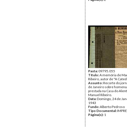
Pasta:
09795.055
Título:
A memória de Ma
Ribeiro, autor de "A Cated
Assunto:
Recorte do jorn
de Janeiro sobre homen
prestada na Casa do Alent
Manuel Ribeiro.
Data:
Domingo, 24 de Jan
1943
Fundo:
Alberto Pedroso
Tipo Documental:
IMPR
Página(s):
1