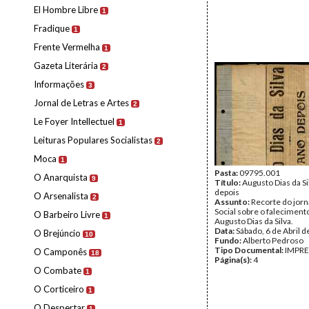
El Hombre Libre
1
Fradique
1
Frente Vermelha
1
Gazeta Literária
2
Informações
3
Jornal de Letras e Artes
2
Le Foyer Intellectuel
1
Leituras Populares Socialistas
2
Moca
1
Pasta:
09795.001
O Anarquista
9
Título:
Augusto Dias da S
depois
O Arsenalista
2
Assunto:
Recorte do jorn
Social sobre o faleciment
O Barbeiro Livre
1
Augusto Dias da Silva.
Data:
Sábado, 6 de Abril 
O Brejúncio
10
Fundo:
Alberto Pedroso
Tipo Documental:
IMPR
O Camponês
18
Página(s):
4
O Combate
1
O Corticeiro
1
O Despertar
1