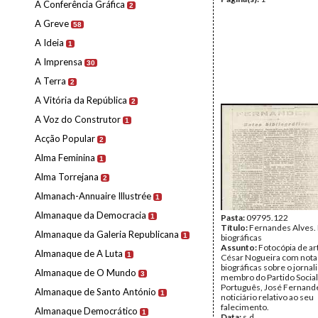
A Conferência Gráfica
2
A Greve
58
A Ideia
1
A Imprensa
30
A Terra
2
A Vitória da República
2
A Voz do Construtor
1
Acção Popular
2
Alma Feminina
1
Alma Torrejana
2
Almanach-Annuaire Illustrée
1
Almanaque da Democracia
1
Pasta:
09795.122
Título:
Fernandes Alves.
Almanaque da Galeria Republicana
1
biográficas
Assunto:
Fotocópia de ar
Almanaque de A Luta
1
César Nogueira com nota
biográficas sobre o jornali
Almanaque de O Mundo
3
membro do Partido Social
Português, José Fernande
Almanaque de Santo António
1
noticiário relativo ao seu
falecimento.
Almanaque Democrático
1
Data:
s.d.