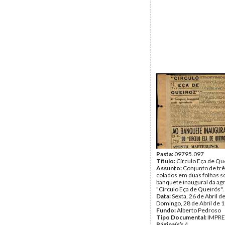
Pasta:
09795.097
Título:
Círculo Eça de Qu
Assunto:
Conjunto de trê
colados em duas folhas s
banquete inaugural da a
"Círculo Eça de Queirós".
Data:
Sexta, 26 de Abril d
Domingo, 28 de Abril de 
Fundo:
Alberto Pedroso
Tipo Documental:
IMPR
Página(s):
4