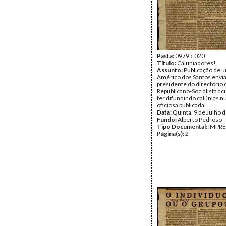
Pasta:
09795.020
Título:
Caluniadores!
Assunto:
Publicação de u
Américo dos Santos envi
presidente do directório 
Republicano-Socialista a
ter difundindo calúnias 
oficiosa publicada.
Data:
Quinta, 9 de Julho 
Fundo:
Alberto Pedroso
Tipo Documental:
IMPR
Página(s):
2