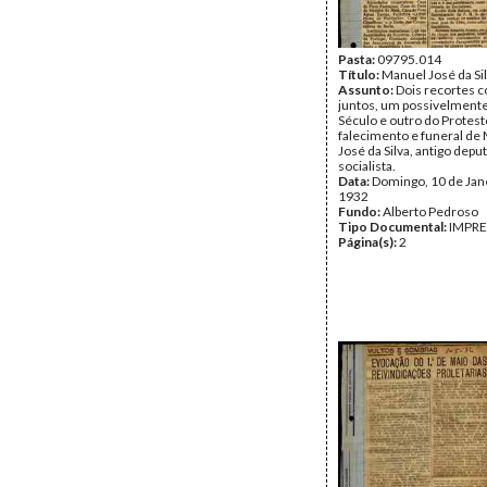
Pasta:
09795.014
Título:
Manuel José da Si
Assunto:
Dois recortes c
juntos, um possivelmente
Século e outro do Protest
falecimento e funeral de
José da Silva, antigo depu
socialista.
Data:
Domingo, 10 de Jan
1932
Fundo:
Alberto Pedroso
Tipo Documental:
IMPR
Página(s):
2