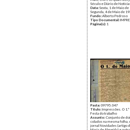
Século e Diário de Notícia
Data:
Sexta, 1 de Maio de
Segunda, 4 de Maio de 1
Fundo:
Alberto Pedroso
Tipo Documental:
IMPR
Página(s):
1
Pasta:
09795.047
Título:
Impressões. O 1.º 
Festa do trabalho
Assunto:
Conjunto de doi
colados na mesma folha,
jornal Novidades (artigo 
Maria de Almeida) e outro