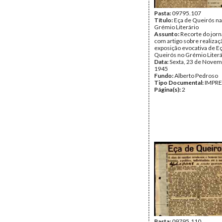
Pasta:
09795.107
Título:
Eça de Queirós na
Grémio Literário
Assunto:
Recorte do jorna
com artigo sobre realizaç
exposição evocativa de E
Queirós no Grémio Literá
Data:
Sexta, 23 de Novem
1945
Fundo:
Alberto Pedroso
Tipo Documental:
IMPR
Página(s):
2
Pasta:
09795.110