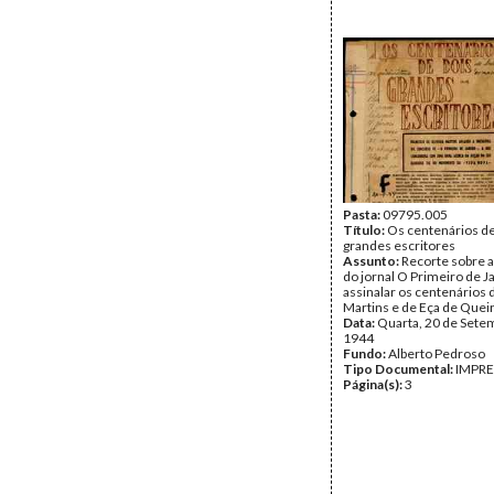
Pasta:
09795.005
Título:
Os centenários de
grandes escritores
Assunto:
Recorte sobre a 
do jornal O Primeiro de 
assinalar os centenários 
Martins e de Eça de Quei
Data:
Quarta, 20 de Sete
1944
Fundo:
Alberto Pedroso
Tipo Documental:
IMPR
Página(s):
3