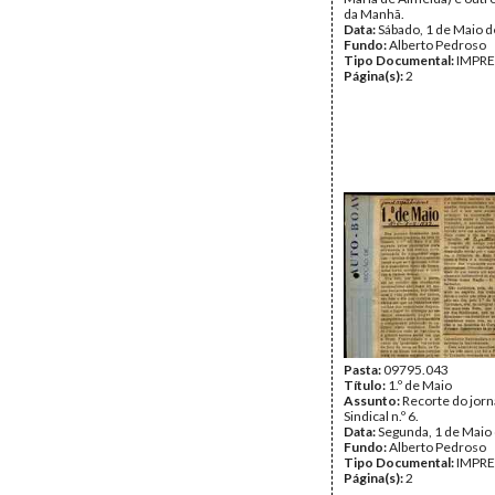
da Manhã.
Data:
Sábado, 1 de Maio 
Fundo:
Alberto Pedroso
Tipo Documental:
IMPR
Página(s):
2
Pasta:
09795.043
Título:
1.º de Maio
Assunto:
Recorte do jorn
Sindical n.º 6.
Data:
Segunda, 1 de Maio
Fundo:
Alberto Pedroso
Tipo Documental:
IMPR
Página(s):
2