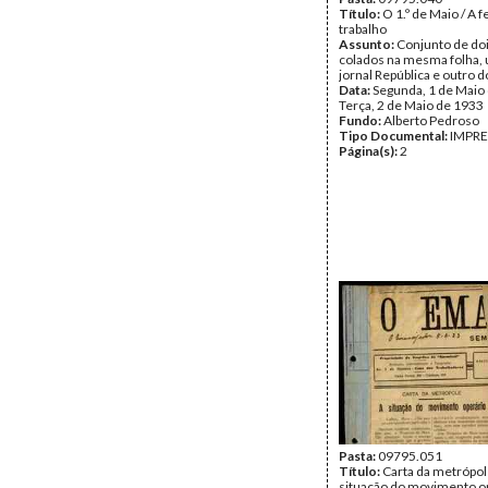
Título:
O 1.º de Maio / A f
trabalho
Assunto:
Conjunto de doi
colados na mesma folha,
jornal República e outro d
Data:
Segunda, 1 de Maio 
Terça, 2 de Maio de 1933
Fundo:
Alberto Pedroso
Tipo Documental:
IMPR
Página(s):
2
Pasta:
09795.051
Título:
Carta da metrópol
situação do movimento o