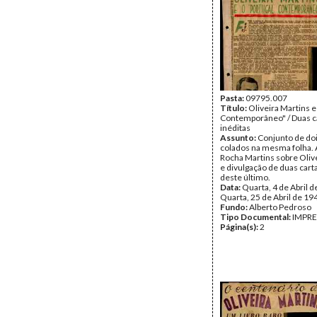
Pasta:
09795.007
Título:
Oliveira Martins e
Contemporâneo" / Duas c
inéditas
Assunto:
Conjunto de doi
colados na mesma folha. 
Rocha Martins sobre Oliv
e divulgação de duas cart
deste último.
Data:
Quarta, 4 de Abril d
Quarta, 25 de Abril de 19
Fundo:
Alberto Pedroso
Tipo Documental:
IMPR
Página(s):
2