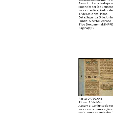
Assunto:
Recorte do jorn
Emancipador (de Louren
sobre a realização da cel
1.º de Maio em Lisboa.
Data:
Segunda, 5 de Junh
Fundo:
Alberto Pedroso
Tipo Documental:
IMPR
Página(s):
2
Pasta:
09795.046
Título:
1.º de Maio
Assunto:
Conjunto de re
sobre as comemorações d
Maio, entre os quais dos 