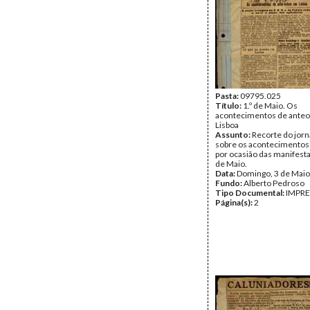
Pasta:
09795.025
Título:
1.º de Maio. Os
acontecimentos de ante
Lisboa
Assunto:
Recorte do jorn
sobre os acontecimentos
por ocasião das manifesta
de Maio.
Data:
Domingo, 3 de Maio
Fundo:
Alberto Pedroso
Tipo Documental:
IMPR
Página(s):
2