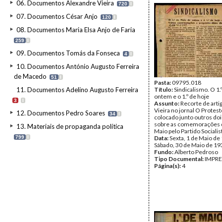
06. Documentos Alexandre Vieira
720
I
07. Documentos César Anjo
120
I
08. Documentos Maria Elsa Anjo de Faria
259
I
09. Documentos Tomás da Fonseca
4
I
10. Documentos António Augusto Ferreira
de Macedo
51
I
Pasta:
09795.018
11. Documentos Adelino Augusto Ferreira
Título:
Sindicalismo. O 1.
ontem e o 1.º de hoje
3
I
Assunto:
Recorte de arti
Vieira no jornal O Protes
12. Documentos Pedro Soares
34
I
colocado junto outros doi
sobre as comemorações d
13. Materiais de propaganda política
Maio pelo Partido Socialis
799
I
Data:
Sexta, 1 de Maio de
Sábado, 30 de Maio de 19
Fundo:
Alberto Pedroso
Tipo Documental:
IMPR
Página(s):
4