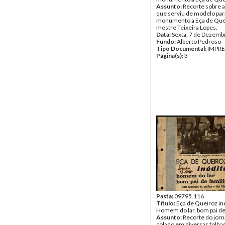
Assunto:
Recorte sobre 
que serviu de modelo par
monumento a Eça de Que
mestre Teixeira Lopes.
Data:
Sexta, 7 de Dezemb
Fundo:
Alberto Pedroso
Tipo Documental:
IMPR
Página(s):
3
Pasta:
09795.116
Título:
Eça de Queiroz in
Homem do lar, bom pai de
Assunto:
Recorte do jorn
colado em diversas folhas