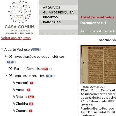
ARQUIVOS
GUIAS DE PESQUISA
Total de resultados:
PROJETO
PARCERIAS
Documentos:
1
Arquivos
>
Alberto P
Voltar aos arquivos
ordenar po
Alberto Pedroso
3816
I
01. Investigação e estudos históricos
141
I
02. Partido Comunista
26
I
03. Imprensa e recortes
803
I
A Anarquia
1
Pasta:
09795.094
A Aurora
Título:
Carta a Domício 
1
Assunto:
Recorte com r
A Batalha
140
de carta de Eça de Queiró
26 de Setembro de 1899.
A Choldra
16
Data:
s.d.
Fundo:
Alberto Pedroso
A Comuna
1
Tipo Documental:
IMPR
Página(s):
1