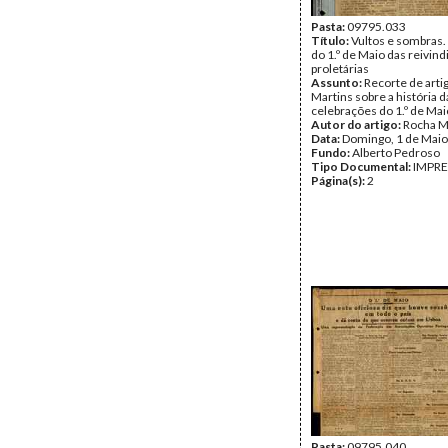
Pasta:
09795.033
Título:
Vultos e sombras.
do 1.º de Maio das reivin
proletárias
Assunto:
Recorte de arti
Martins sobre a história d
celebrações do 1.º de Mai
Autor do artigo:
Rocha M
Data:
Domingo, 1 de Maio
Fundo:
Alberto Pedroso
Tipo Documental:
IMPR
Página(s):
2
Pasta:
09795.040