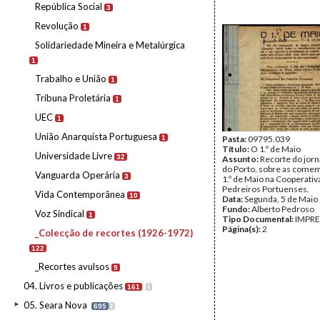
República Social
3
Revolução
1
Solidariedade Mineira e Metalúrgica
1
Trabalho e União
1
Tribuna Proletária
1
UEC
1
União Anarquista Portuguesa
1
Pasta:
09795.039
Título:
O 1.º de Maio
Universidade Livre
32
Assunto:
Recorte do jorn
do Porto, sobre as come
Vanguarda Operária
3
1.º de Maio na Cooperativ
Pedreiros Portuenses.
Vida Contemporânea
10
Data:
Segunda, 5 de Maio
Fundo:
Alberto Pedroso
Voz Sindical
1
Tipo Documental:
IMPR
Página(s):
2
_Colecção de recortes (1926-1972)
122
_Recortes avulsos
9
04. Livros e publicações
161
I
05. Seara Nova
695
I