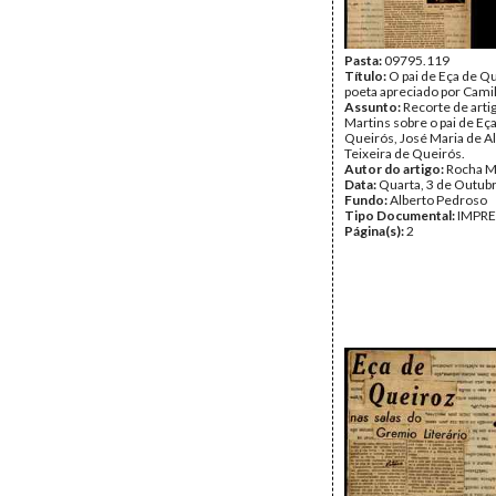
Pasta:
09795.119
Título:
O pai de Eça de Q
poeta apreciado por Cami
Assunto:
Recorte de arti
Martins sobre o pai de Eç
Queirós, José Maria de A
Teixeira de Queirós.
Autor do artigo:
Rocha M
Data:
Quarta, 3 de Outub
Fundo:
Alberto Pedroso
Tipo Documental:
IMPR
Página(s):
2