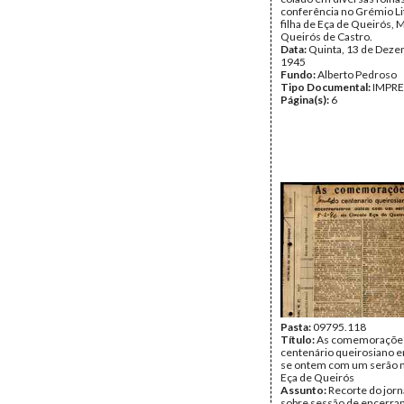
conferência no Grémio Lit
filha de Eça de Queirós, 
Queirós de Castro.
Data:
Quinta, 13 de Deze
1945
Fundo:
Alberto Pedroso
Tipo Documental:
IMPR
Página(s):
6
Pasta:
09795.118
Título:
As comemoraçõe
centenário queirosiano 
se ontem com um serão n
Eça de Queirós
Assunto:
Recorte do jorn
sobre sessão de encerra