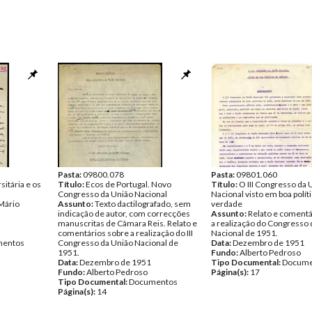
Pasta:
09800.078
Pasta:
09801.060
itária e os
Título:
Ecos de Portugal. Novo
Título:
O III Congresso da 
Congresso da União Nacional
Nacional visto em boa polít
Mário
Assunto:
Texto dactilografado, sem
verdade
indicação de autor, com correcções
Assunto:
Relato e comentá
manuscritas de Câmara Reis. Relato e
a realização do Congresso 
comentários sobre a realização do III
Nacional de 1951.
entos
Congresso da União Nacional de
Data:
Dezembro de 1951
1951.
Fundo:
Alberto Pedroso
Data:
Dezembro de 1951
Tipo Documental:
Docume
Fundo:
Alberto Pedroso
Página(s):
17
Tipo Documental:
Documentos
Página(s):
14