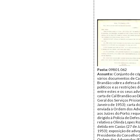
Pasta:
09801.062
Assunto:
Conjunto de có
vários documentos de Car
Brandão sobre a defesa d
políticos e as restrições 
entre estes e os seus ad
carta de Cal Brandão ao D
Geral dos Serviços Prisio
Janeiro de 1953); carta 
enviada à Ordem dos Ad
aos Juízes do Porto; req
dirigido à Polícia de Defe
relativo a Olinda Lopes R
detida em Caxias (27 de J
1953); exposição de advo
Presidente do Conselho 
Ordem dos Advogados (F