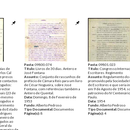
Pasta:
09800.074
Pasta:
09801.023
pias de
Título:
Livros de 30 dias. Antero e
Título:
Congresso Internac
los Cal
José Fontana
Escritores. Regimento
e presos
Assunto:
Conjunto de rascunhos de
Assunto:
Regulamento do 
de contactos
prefácio de Câmara Reis para um livro
promovido pela Sociedade 
vogados:
de César Nogueira, sobre José
de Escritores e que seria i
irector
Fontana, com referências também a
em 9 de Agosto de 1954, s
nais (23 de
Antero de Quental.
patrocínio do IV Centenári
do mesmo
Data:
Domingo, 8 de Fevereiro de
Paulo.
vogados e
1953
Data:
1954
uerimento
Fundo:
Alberto Pedroso
Fundo:
Alberto Pedroso
sa do Estado
Tipo Documental:
Documentos
Tipo Documental:
Docume
odrigues
Página(s):
8
Página(s):
4
aneiro de
gados ao
Geral da
evereiro de