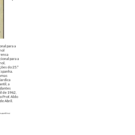
nal para a
hol
rensa
cional para a
hol,
ões do 25.º
Espanha.
ramas
iardica
ntil, a
udantes
il de 1962,
 Prof. Aldo
e Abril.
entos