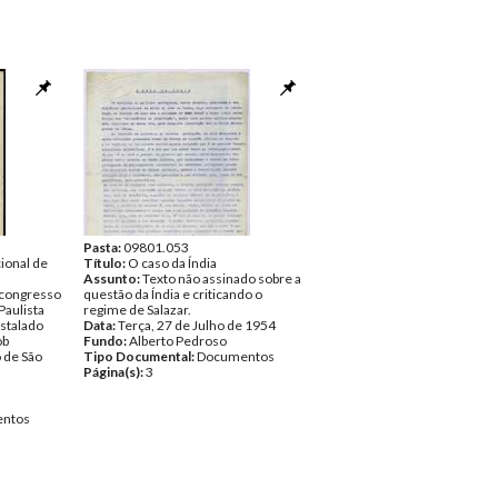
Pasta:
09801.053
ional de
Título:
O caso da Índia
Assunto:
Texto não assinado sobre a
congresso
questão da Índia e criticando o
Paulista
regime de Salazar.
nstalado
Data:
Terça, 27 de Julho de 1954
ob
Fundo:
Alberto Pedroso
o de São
Tipo Documental:
Documentos
Página(s):
3
ntos