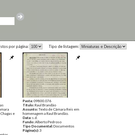
istos por página:
Tipo de listagem:
Pasta:
09800.076
gas
Título:
Raul Brandão
âmara
Assunto:
Texto de Câmara Reis em
o Chagas e
homenagem a Raul Brandão.
Data:
s.d.
Fundo:
Alberto Pedroso
Tipo Documental:
Documentos
Página(s):
3
ntos