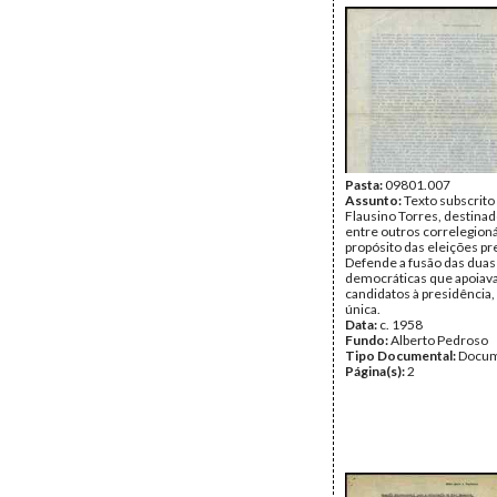
Pasta:
09801.007
Assunto:
Texto subscrito
Flausino Torres, destinado
entre outros correlegioná
propósito das eleições pr
Defende a fusão das duas
democráticas que apoiav
candidatos à presidência
única.
Data:
c. 1958
Fundo:
Alberto Pedroso
Tipo Documental:
Docum
Página(s):
2