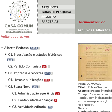
ARQUIVOS
GUIAS DE PESQUISA
PROJETO
PARCERIAS
Documentos:
29
Arquivos
>
Alberto P
Voltar aos arquivos
Alberto Pedroso
3816
I
01. Investigação e estudos históricos
141
I
02. Partido Comunista
26
I
03. Imprensa e recortes
803
I
04. Livros e publicações
161
I
Pasta:
09799.032
05. Seara Nova
Título:
Pobre Choupo...
695
I
Assunto:
Poema intitula
01. Administração e gerência
24
Choupo..." assinado sob
Rondel, com indicação de 
02. Contabilidade e finanças
8
em livro em preparação in
"Rio Negro".
03. Actividade editorial
39
Data:
s.d.
Fundo:
Alberto Pedroso