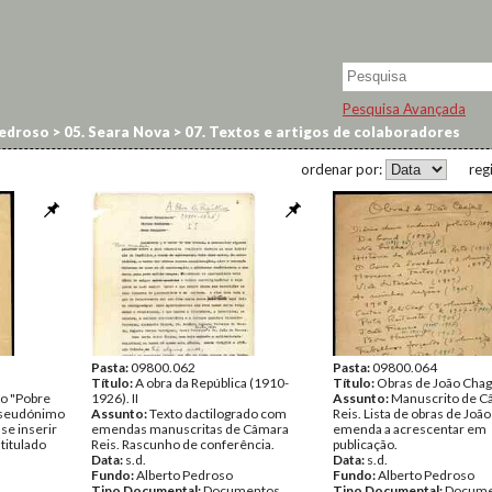
Pesquisa Avançada
edroso
>
05. Seara Nova
>
07. Textos e artigos de colaboradores
ordenar por:
reg
Pasta:
09800.062
Pasta:
09800.064
Título:
A obra da República (1910-
Título:
Obras de João Cha
do "Pobre
1926). II
Assunto:
Manuscrito de C
 pseudónimo
Assunto:
Texto dactilogrado com
Reis. Lista de obras de Joã
se inserir
emendas manuscritas de Câmara
emenda a acrescentar em
titulado
Reis. Rascunho de conferência.
publicação.
Data:
s.d.
Data:
s.d.
Fundo:
Alberto Pedroso
Fundo:
Alberto Pedroso
Tipo Documental:
Documentos
Tipo Documental:
Docume