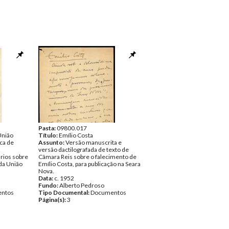
Pasta:
09800.017
União
Título:
Emílio Costa
ica de
Assunto:
Versão manuscrita e
versão dactilografada de texto de
rios sobre
Câmara Reis sobre o falecimento de
da União
Emílio Costa, para publicação na Seara
Nova.
Data:
c. 1952
Fundo:
Alberto Pedroso
ntos
Tipo Documental:
Documentos
Página(s):
3