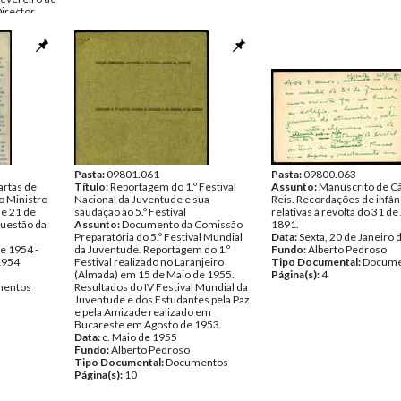
irector
nais pelos
o Forte de
de 1952).
entos
Pasta:
09801.061
Pasta:
09800.063
artas de
Título:
Reportagem do 1.º Festival
Assunto:
Manuscrito de C
ao Ministro
Nacional da Juventude e sua
Reis. Recordações de infân
 e 21 de
saudação ao 5.º Festival
relativas à revolta do 31 de
questão da
Assunto:
Documento da Comissão
1891.
Preparatória do 5.º Festival Mundial
Data:
Sexta, 20 de Janeiro 
de 1954 -
da Juventude. Reportagem do 1.º
Fundo:
Alberto Pedroso
1954
Festival realizado no Laranjeiro
Tipo Documental:
Docume
(Almada) em 15 de Maio de 1955.
Página(s):
4
entos
Resultados do IV Festival Mundial da
Juventude e dos Estudantes pela Paz
e pela Amizade realizado em
Bucareste em Agosto de 1953.
Data:
c. Maio de 1955
Fundo:
Alberto Pedroso
Tipo Documental:
Documentos
Página(s):
10