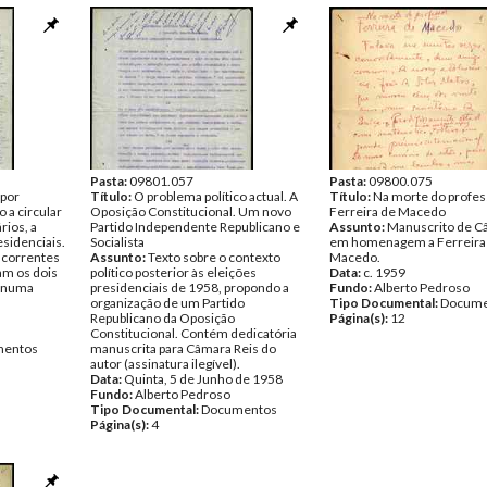
Pasta:
09801.057
Pasta:
09800.075
 por
Título:
O problema político actual. A
Título:
Na morte do profes
 a circular
Oposição Constitucional. Um novo
Ferreira de Macedo
rios, a
Partido Independente Republicano e
Assunto:
Manuscrito de C
esidenciais.
Socialista
em homenagem a Ferreira
 correntes
Assunto:
Texto sobre o contexto
Macedo.
am os dois
político posterior às eleições
Data:
c. 1959
, numa
presidenciais de 1958, propondo a
Fundo:
Alberto Pedroso
organização de um Partido
Tipo Documental:
Docume
Republicano da Oposição
Página(s):
12
Constitucional. Contém dedicatória
entos
manuscrita para Câmara Reis do
autor (assinatura ilegível).
Data:
Quinta, 5 de Junho de 1958
Fundo:
Alberto Pedroso
Tipo Documental:
Documentos
Página(s):
4