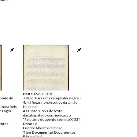
Pasta:
09801.018
conde de
Título:
Para uma campanha alegre -
4. Há fugas no executivo da União
âmara Reis
Nacional
e Lagoa.
Assunto:
Cópia de texto
dactilografado com indicação
"Relatório do agente secreto X-53".
ntos
Data:
s.d.
Fundo:
Alberto Pedroso
Tipo Documental:
Documentos
Página(s):
4