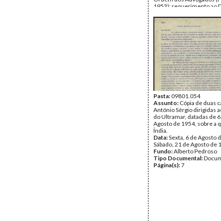
1953); requerimento ao D
Geral dos Serviços Prisio
advogados dos reclusos d
Peniche (6 de Dezembro 
Data:
1953
Fundo:
Alberto Pedroso
Tipo Documental:
Docum
Página(s):
24
Pasta:
09801.054
Assunto:
Cópia de duas c
António Sérgio dirigidas 
do Ultramar, datadas de 6
Agosto de 1954, sobre a 
Índia.
Data:
Sexta, 6 de Agosto 
Sábado, 21 de Agosto de 
Fundo:
Alberto Pedroso
Tipo Documental:
Docum
Página(s):
7