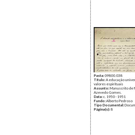
Pasta:
09800.038
Título:
A educação univers
valores espirituais
Assunto:
Manuscrito de 
Azevedo Gomes.
Data:
c. 1950 - 1951
Fundo:
Alberto Pedroso
Tipo Documental:
Docum
Página(s):
8