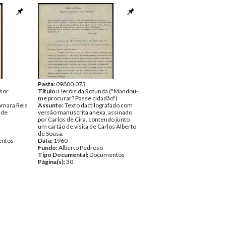
Pasta:
09800.073
sor
Título:
Heróis da Rotunda ("Mandou-
me procurar? Passe cidadão")
âmara Reis
Assunto:
Texto dactilografado com
 de
versão manuscrita anexa, assinado
por Carlos de Cira, contendo junto
um cartão de visita de Carlos Alberto
de Sousa.
ntos
Data:
1960
Fundo:
Alberto Pedroso
Tipo Documental:
Documentos
Página(s):
30