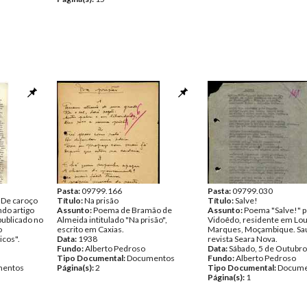
Pasta:
09799.166
Pasta:
09799.030
.. De caroço
Título:
Na prisão
Título:
Salve!
do artigo
Assunto:
Poema de Bramão de
Assunto:
Poema "Salve!" p
publicado no
Almeida intitulado "Na prisão",
Vidoêdo, residente em Lo
o
escrito em Caxias.
Marques, Moçambique. Sa
icos".
Data:
1938
revista Seara Nova.
Fundo:
Alberto Pedroso
Data:
Sábado, 5 de Outubr
Tipo Documental:
Documentos
Fundo:
Alberto Pedroso
entos
Página(s):
2
Tipo Documental:
Docume
Página(s):
1