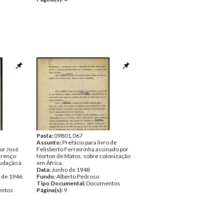
Pasta:
09801.067
Assunto:
Prefácio para livro de
or José
Felisberto Ferreirinha assinado por
urenço
Norton de Matos, sobre colonização
udação à
em África.
Data:
Junho de 1948
o de 1946
Fundo:
Alberto Pedroso
Tipo Documental:
Documentos
ntos
Página(s):
9