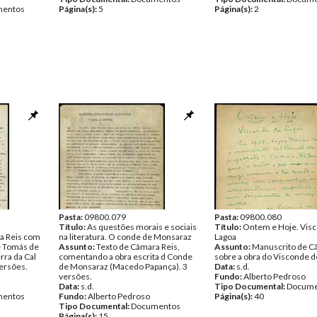
entos
Página(s):
5
Página(s):
2
Pasta:
09800.079
Pasta:
09800.080
Título:
As questões morais e sociais
Título:
Ontem e Hoje. Vis
a Reis com
na literatura. O conde de Monsaraz
Lagoa
e Tomás de
Assunto:
Texto de Câmara Reis,
Assunto:
Manuscrito de C
rra da Cal
comentando a obra escrita d Conde
sobre a obra do Visconde d
versões.
de Monsaraz (Macedo Papança). 3
Data:
s.d.
versões.
Fundo:
Alberto Pedroso
Data:
s.d.
Tipo Documental:
Docume
entos
Fundo:
Alberto Pedroso
Página(s):
40
Tipo Documental:
Documentos
Página(s):
15