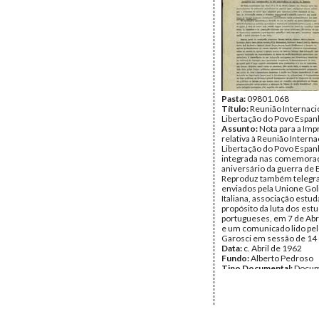
Pasta:
09801.068
Título:
Reunião Internacio
Libertação do Povo Espan
Assunto:
Nota para a Imp
relativa à Reunião Interna
Libertação do Povo Espan
integrada nas comemoraç
aniversário da guerra de 
Reproduz também teleg
enviados pela Unione Gol
Italiana, associação estuda
propósito da luta dos est
portugueses, em 7 de Abr
e um comunicado lido pelo
Garosci em sessão de 14 d
Data:
c. Abril de 1962
Fundo:
Alberto Pedroso
Tipo Documental:
Docum
Página(s):
5