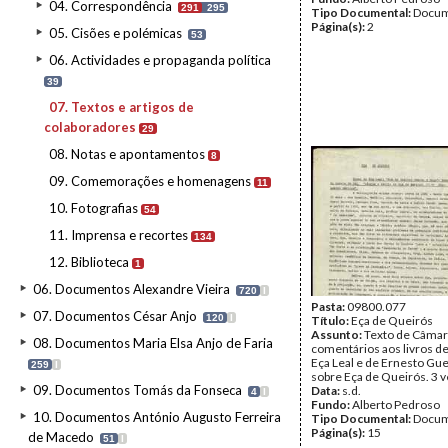
04. Correspondência
291
295
Tipo Documental:
Docum
Página(s):
2
05. Cisões e polémicas
53
06. Actividades e propaganda política
39
07. Textos e artigos de
colaboradores
29
08. Notas e apontamentos
8
09. Comemorações e homenagens
11
10. Fotografias
54
11. Imprensa e recortes
134
12. Biblioteca
1
06. Documentos Alexandre Vieira
720
I
Pasta:
09800.077
07. Documentos César Anjo
120
I
Título:
Eça de Queirós
Assunto:
Texto de Câmar
08. Documentos Maria Elsa Anjo de Faria
comentários aos livros d
Eça Leal e de Ernesto Gue
259
I
sobre Eça de Queirós. 3 
09. Documentos Tomás da Fonseca
Data:
s.d.
4
I
Fundo:
Alberto Pedroso
10. Documentos António Augusto Ferreira
Tipo Documental:
Docum
Página(s):
15
de Macedo
51
I