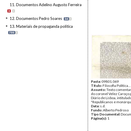
11. Documentos Adelino Augusto Ferreira
3
I
12. Documentos Pedro Soares
34
I
13. Materiais de propaganda política
799
I
Pasta:
09801.069
Título:
Filosofia Política.
Assunto:
Texto comentan
do coronel Velez Caroço 
Diário de Lisboa, intitulad
"Republicanos e monárqu
Data:
s.d.
Fundo:
Alberto Pedroso
Tipo Documental:
Docum
Página(s):
1