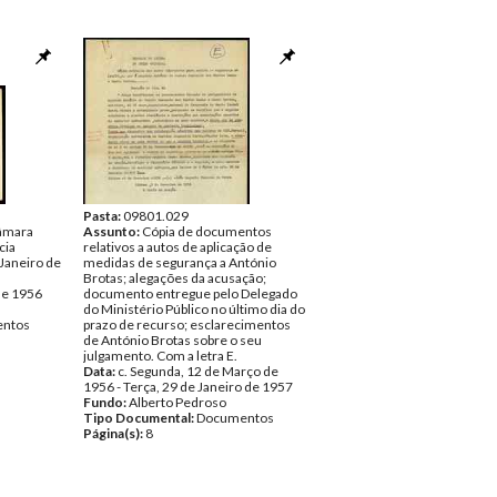
Pasta:
09801.029
âmara
Assunto:
Cópia de documentos
cia
relativos a autos de aplicação de
 Janeiro de
medidas de segurança a António
Brotas; alegações da acusação;
de 1956
documento entregue pelo Delegado
do Ministério Público no último dia do
ntos
prazo de recurso; esclarecimentos
de António Brotas sobre o seu
julgamento. Com a letra E.
Data:
c. Segunda, 12 de Março de
1956 - Terça, 29 de Janeiro de 1957
Fundo:
Alberto Pedroso
Tipo Documental:
Documentos
Página(s):
8