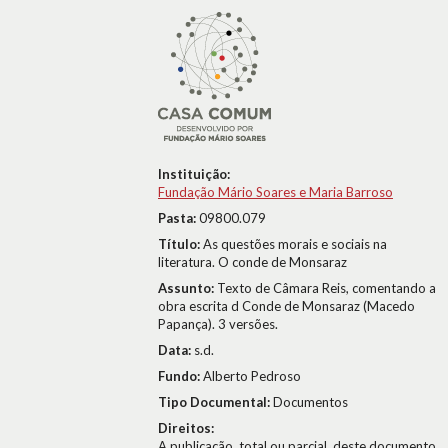
Instituição:
Fundação Mário Soares e Maria Barroso
Pasta:
09800.079
Título:
As questões morais e sociais na
literatura. O conde de Monsaraz
Assunto:
Texto de Câmara Reis, comentando a
obra escrita d Conde de Monsaraz (Macedo
Papança). 3 versões.
Data:
s.d.
Fundo:
Alberto Pedroso
Tipo Documental:
Documentos
Direitos:
A publicação, total ou parcial, deste documento