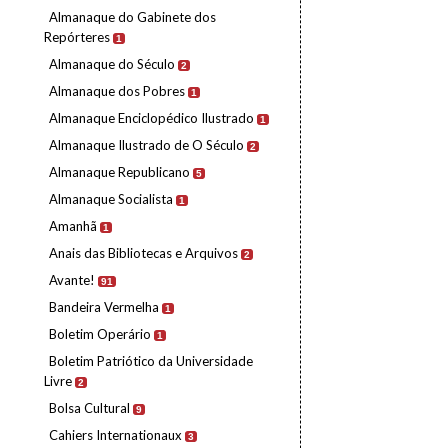
Almanaque do Gabinete dos
Repórteres
1
Almanaque do Século
2
Almanaque dos Pobres
1
Almanaque Enciclopédico Ilustrado
1
Almanaque Ilustrado de O Século
2
Almanaque Republicano
5
Almanaque Socialista
1
Amanhã
1
Anais das Bibliotecas e Arquivos
2
Avante!
91
Bandeira Vermelha
1
Boletim Operário
1
Boletim Patriótico da Universidade
Livre
2
Bolsa Cultural
9
Cahiers Internationaux
3