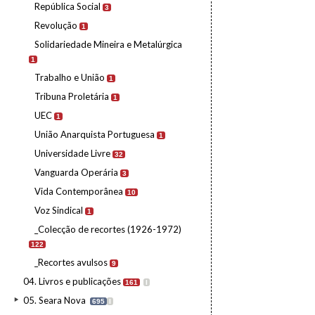
República Social
3
Revolução
1
Solidariedade Mineira e Metalúrgica
1
Trabalho e União
1
Tribuna Proletária
1
UEC
1
União Anarquista Portuguesa
1
Universidade Livre
32
Vanguarda Operária
3
Vida Contemporânea
10
Voz Sindical
1
_Colecção de recortes (1926-1972)
122
_Recortes avulsos
9
04. Livros e publicações
161
I
05. Seara Nova
695
I