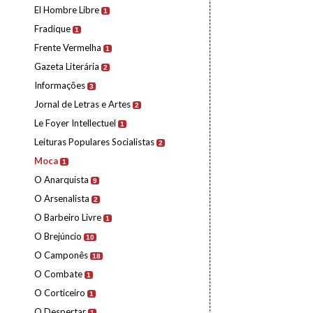
El Hombre Libre
1
Fradique
1
Frente Vermelha
1
Gazeta Literária
2
Informações
3
Jornal de Letras e Artes
2
Le Foyer Intellectuel
1
Leituras Populares Socialistas
2
Moca
1
O Anarquista
9
O Arsenalista
2
O Barbeiro Livre
1
O Brejúncio
10
O Camponês
18
O Combate
1
O Corticeiro
1
O Despertar
1