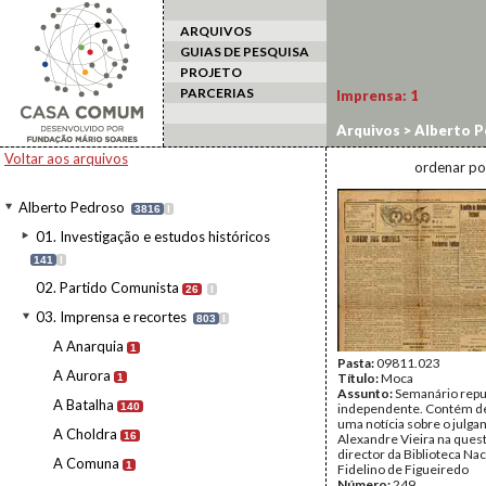
ARQUIVOS
GUIAS DE PESQUISA
PROJETO
PARCERIAS
Imprensa:
1
Arquivos
>
Alberto P
Voltar aos arquivos
ordenar po
Alberto Pedroso
3816
I
01. Investigação e estudos históricos
141
I
02. Partido Comunista
26
I
03. Imprensa e recortes
803
I
A Anarquia
1
Pasta:
09811.023
A Aurora
Título:
Moca
1
Assunto:
Semanário repu
A Batalha
140
independente. Contém d
uma notícia sobre o julg
A Choldra
16
Alexandre Vieira na ques
director da Biblioteca Nac
A Comuna
1
Fidelino de Figueiredo
Número:
249