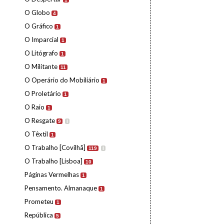
O Globo
4
O Gráfico
1
O Imparcial
1
O Litógrafo
1
O Militante
11
O Operário do Mobiliário
1
O Proletário
1
O Raio
1
O Resgate
9
I
O Têxtil
1
O Trabalho [Covilhã]
119
I
O Trabalho [Lisboa]
10
Páginas Vermelhas
1
Pensamento. Almanaque
1
Prometeu
1
República
5