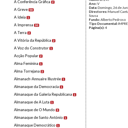
A Conferência Gráfica
2
Ano:
V
Data:
Domingo, 26 de Ju
A Greve
58
Directores:
Manuel Caet
Sousa
A Ideia
1
Fundo:
Alberto Pedroso
Tipo Documental:
IMPR
A Imprensa
30
Página(s):
4
A Terra
2
A Vitória da República
2
A Voz do Construtor
1
Acção Popular
2
Alma Feminina
1
Alma Torrejana
2
Almanach-Annuaire Illustrée
1
Almanaque da Democracia
1
Almanaque da Galeria Republicana
1
Almanaque de A Luta
1
Almanaque de O Mundo
3
Almanaque de Santo António
1
Almanaque Democrático
1