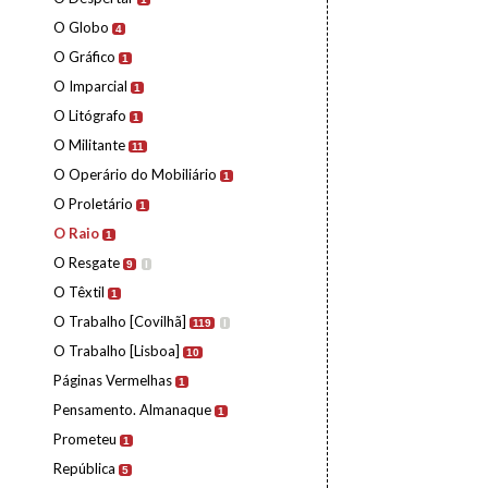
O Globo
4
O Gráfico
1
O Imparcial
1
O Litógrafo
1
O Militante
11
O Operário do Mobiliário
1
O Proletário
1
O Raio
1
O Resgate
9
I
O Têxtil
1
O Trabalho [Covilhã]
119
I
O Trabalho [Lisboa]
10
Páginas Vermelhas
1
Pensamento. Almanaque
1
Prometeu
1
República
5