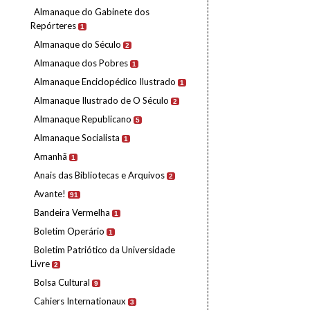
Almanaque do Gabinete dos
Repórteres
1
Almanaque do Século
2
Almanaque dos Pobres
1
Almanaque Enciclopédico Ilustrado
1
Almanaque Ilustrado de O Século
2
Almanaque Republicano
5
Almanaque Socialista
1
Amanhã
1
Anais das Bibliotecas e Arquivos
2
Avante!
91
Bandeira Vermelha
1
Boletim Operário
1
Boletim Patriótico da Universidade
Livre
2
Bolsa Cultural
9
Cahiers Internationaux
3