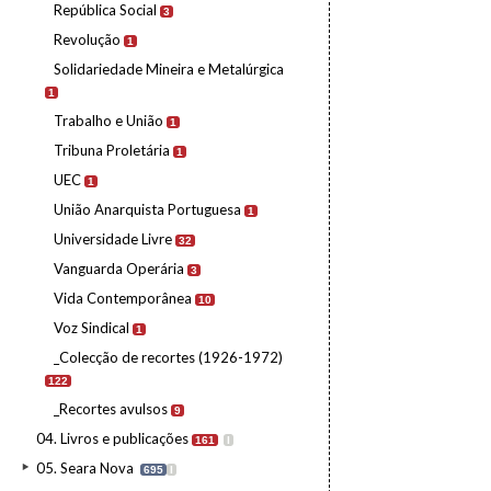
República Social
3
Revolução
1
Solidariedade Mineira e Metalúrgica
1
Trabalho e União
1
Tribuna Proletária
1
UEC
1
União Anarquista Portuguesa
1
Universidade Livre
32
Vanguarda Operária
3
Vida Contemporânea
10
Voz Sindical
1
_Colecção de recortes (1926-1972)
122
_Recortes avulsos
9
04. Livros e publicações
161
I
05. Seara Nova
695
I