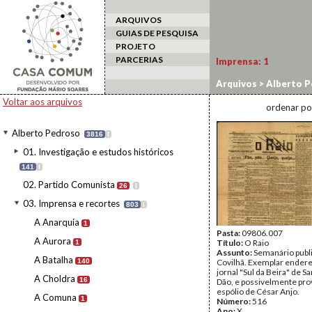
ARQUIVOS
GUIAS DE PESQUISA
PROJETO
PARCERIAS
Imprensa:
1
Arquivos
>
Alberto P
Voltar aos arquivos
ordenar po
Alberto Pedroso
3816
I
01. Investigação e estudos históricos
141
I
02. Partido Comunista
26
I
03. Imprensa e recortes
803
I
A Anarquia
1
Pasta:
09806.007
A Aurora
Título:
O Raio
1
Assunto:
Semanário publ
A Batalha
140
Covilhã. Exemplar ender
jornal "Sul da Beira" de 
A Choldra
16
Dão, e possivelmente pro
espólio de César Anjo.
A Comuna
1
Número:
516
Ano:
X