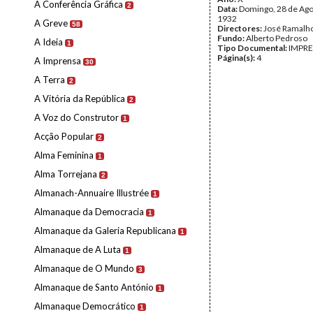
A Conferência Gráfica
2
Data:
Domingo, 28 de Ago
1932
A Greve
58
Directores:
José Ramalh
Fundo:
Alberto Pedroso
A Ideia
1
Tipo Documental:
IMPR
Página(s):
4
A Imprensa
30
A Terra
2
A Vitória da República
2
A Voz do Construtor
1
Acção Popular
2
Alma Feminina
1
Alma Torrejana
2
Almanach-Annuaire Illustrée
1
Almanaque da Democracia
1
Almanaque da Galeria Republicana
1
Almanaque de A Luta
1
Almanaque de O Mundo
3
Almanaque de Santo António
1
Almanaque Democrático
1