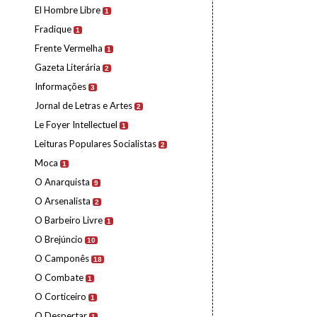
El Hombre Libre
1
Fradique
1
Frente Vermelha
1
Gazeta Literária
2
Informações
3
Jornal de Letras e Artes
2
Le Foyer Intellectuel
1
Leituras Populares Socialistas
2
Moca
1
O Anarquista
9
O Arsenalista
2
O Barbeiro Livre
1
O Brejúncio
10
O Camponês
18
O Combate
1
O Corticeiro
1
O Despertar
1