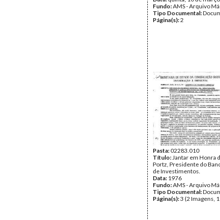
Fundo:
AMS - Arquivo Má
Tipo Documental:
Docum
Página(s):
2
Pasta:
02283.010
Título:
Jantar em Honra d
Portz, Presidente do Ban
de Investimentos.
Data:
1976
Fundo:
AMS - Arquivo Má
Tipo Documental:
Docum
Página(s):
3 (2 Imagens, 1