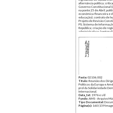
alternância política; crític
Governo Constitucional (
na ponte 25 de Abril; polít
económica-financeira e 
educação); contrato de leg
Projeto de Revisão Consti
PS; Sistema de Informaçõ
República; criação de reg
administrativas (regional
União Económica Europei
Concertação Social; Ren
Mínimo Garantido; desert
populacional; política agrí
educativa.
Data:
terça, 11 de outubr
Fundo:
AMS - Arquivo Má
Tipo Documental:
Docum
Página(s):
10
Pasta:
02106.002
Título:
Reunião dos Dirig
Políticos da Europa e Am
prol da Solidariedade De
Internacional.
Data_txt:
1976 e s/d
Fundo:
AMS - Arquivo Má
Tipo Documental:
Docum
Página(s):
160 (159 Image