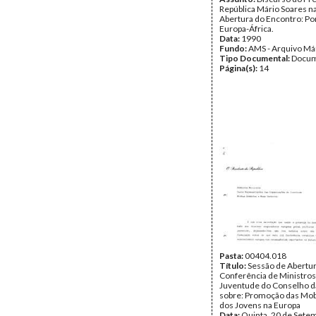
República Mário Soares n
Abertura do Encontro: Por
Europa-África.
Data:
1990
Fundo:
AMS - Arquivo Má
Tipo Documental:
Docum
Página(s):
14
Pasta:
00404.018
Título:
Sessão de Abertura
Conferência de Ministros
Juventude do Conselho d
sobre: Promoção das Mob
dos Jovens na Europa
Data:
Quinta, 20 de Sete