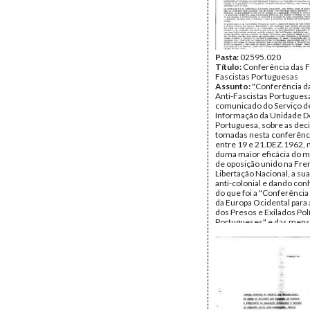
Pasta:
02595.020
Título:
Conferência das F
Fascistas Portuguesas
Assunto:
"Conferência d
Anti-Fascistas Portuguesa
comunicado do Serviço d
Informação da Unidade D
Portuguesa, sobre as dec
tomadas nesta conferênci
entre 19 e 21.DEZ.1962, 
duma maior eficácia do 
de oposição unido na Fre
Libertação Nacional, a su
anti-colonial e dando co
do que foi a "Conferência
da Europa Ocidental para 
dos Presos e Exilados Pol
Portugueses" e das men
daí resultaram para a opin
mundial e para os presos p
Data:
Janeiro de 1963
Fundo:
AMS - Arquivo Má
Tipo Documental:
Docum
Página(s):
3