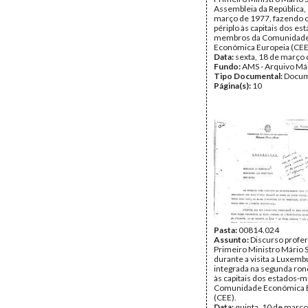
Assembleia da República,
março de 1977, fazendo 
périplo às capitais dos es
membros da Comunidad
Económica Europeia (CEE
Data:
sexta, 18 de março
Fundo:
AMS - Arquivo Má
Tipo Documental:
Docum
Página(s):
10
Pasta:
00814.024
Assunto:
Discurso profer
Primeiro Ministro Mário 
durante a visita a Luxemb
integrada na segunda rond
às capitais dos estados-
Comunidade Económica 
(CEE).
Data:
quinta, 10 de març