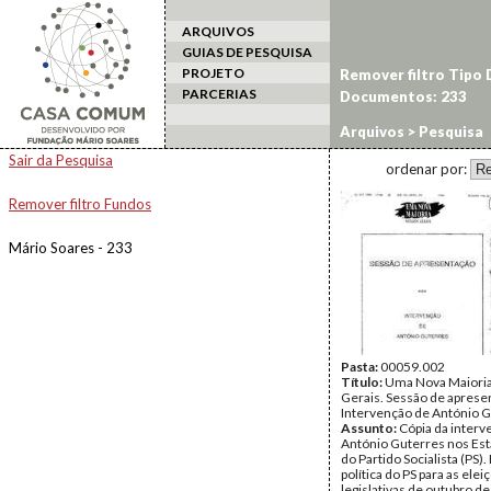
ARQUIVOS
GUIAS DE PESQUISA
PROJETO
Remover filtro Tipo
PARCERIAS
Documentos: 233
Arquivos
> Pesquisa
Sair da Pesquisa
ordenar por:
Remover filtro Fundos
Mário Soares - 233
Pasta:
00059.002
Título:
Uma Nova Maioria
Gerais. Sessão de aprese
Intervenção de António 
Assunto:
Cópia da interv
António Guterres nos Es
do Partido Socialista (PS).
política do PS para as elei
legislativas de outubro d