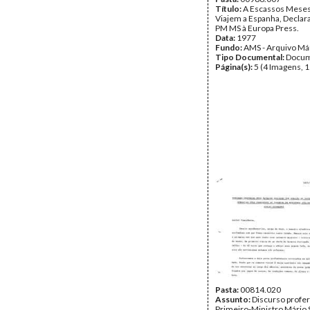
Título:
A Escassos Meses
Viajem a Espanha, Declar
PM MS à Europa Press.
Data:
1977
Fundo:
AMS - Arquivo Má
Tipo Documental:
Docum
Página(s):
5 (4 Imagens, 1
Pasta:
00814.020
Assunto:
Discurso profer
Primeiro-Ministro Mário 