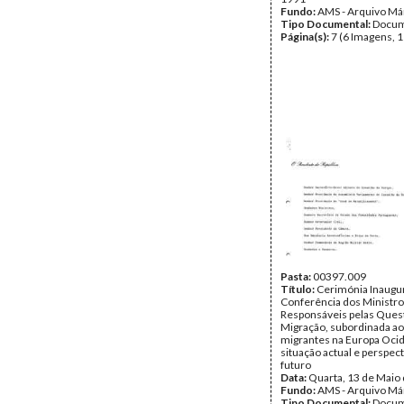
Fundo:
AMS - Arquivo Má
Tipo Documental:
Docum
Página(s):
7 (6 Imagens, 1
Pasta:
00397.009
Título:
Cerimónia Inaugura
Conferência dos Ministr
Responsáveis pelas Ques
Migração, subordinada ao
migrantes na Europa Ocid
situação actual e perspec
futuro
Data:
Quarta, 13 de Maio
Fundo:
AMS - Arquivo Má
Tipo Documental:
Docum