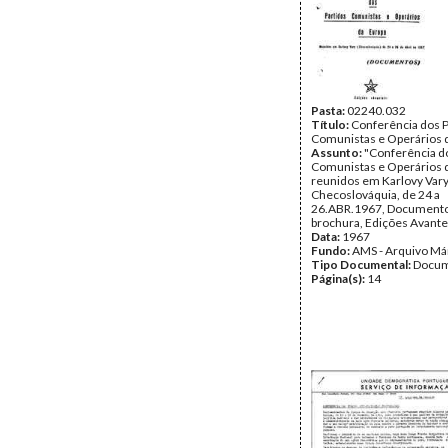
Pasta:
02240.032
Título:
Conferência dos P
Comunistas e Operários 
Assunto:
"Conferência d
Comunistas e Operários 
reunidos em Karlovy Vary
Checoslováquia, de 24 a
26.ABR.1967, Documento
brochura, Edições Avante
Data:
1967
Fundo:
AMS - Arquivo Má
Tipo Documental:
Docum
Página(s):
14