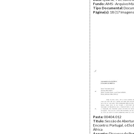
Fundo:
AMS - Arquivo Má
Tipo Documental:
Docum
Página(s):
18 (17 Imagens
Pasta:
00404.012
Título:
Sessão de Abertu
Encontro: Portugal, o Elo
África
Assunto:
Discurso do Pr