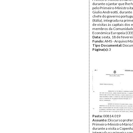
durante o jantar que lhe f
pelo Primeiro-Ministro ita
Giulio Andreotti, durante 
chefe do governo portug
(Itália), integrada na prim
de visitas às capitais dos 
membros da Comunidad
Económica Europeia (CEE
Data:
sexta, 18 de fevere
Fundo:
AMS - Arquivo Má
Tipo Documental:
Docum
Página(s):
3
Pasta:
00814.019
Assunto:
Discurso profer
Primeiro-Ministro Mário 
durante a visita a Copenh
integrada na primeira rond