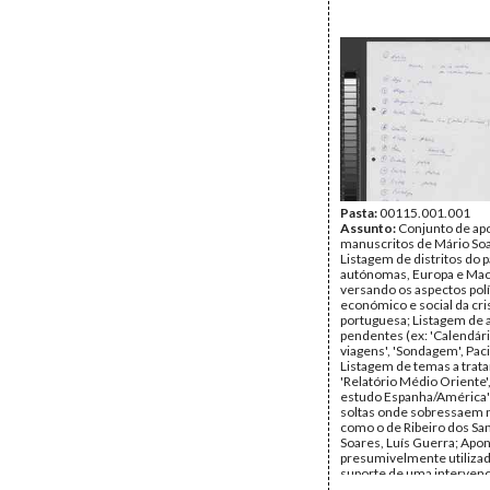
Pasta:
00115.001.001
Assunto:
Conjunto de a
manuscritos de Mário So
Listagem de distritos do p
autónomas, Europa e Mac
versando os aspectos polí
económico e social da cri
portuguesa; Listagem de 
pendentes (ex: 'Calendár
viagens', 'Sondagem', Paci
Listagem de temas a tratar
'Relatório Médio Oriente',
estudo Espanha/América'
soltas onde sobressaem
como o de Ribeiro dos San
Soares, Luís Guerra; Ap
presumivelmente utiliza
suporte de uma intervenç
(três folhas), de onde s