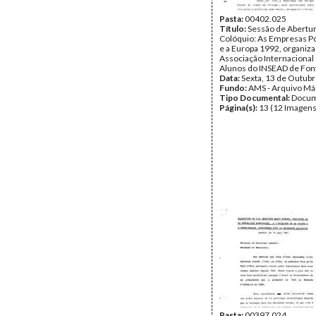
Pasta:
00402.025
Título:
Sessão de Abertu
Colóquio: As Empresas P
e a Europa 1992, organiza
Associação Internacional
Alunos do INSEAD de Fon
Data:
Sexta, 13 de Outub
Fundo:
AMS - Arquivo Má
Tipo Documental:
Docum
Página(s):
13 (12 Imagens
Pasta:
00397.024