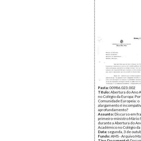
Pasta:
00986.023.002
Título:
Abertura do Ano 
no Colégio da Europa: Port
Comunidade Europeia: o
alargamento é incompatí
aprofundamento?
Assunto:
Discurso em fr
primeiro-ministro Mário 
durante a Abertura do An
Académico no Colégio da
Data:
segunda, 3 de outu
Fundo:
AMS - Arquivo Má
Tipo Documental:
Docum