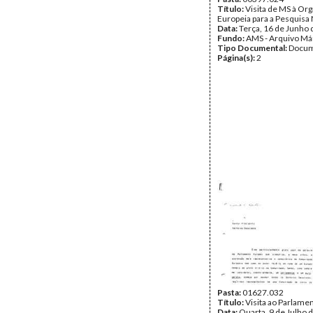
Título:
Visita de MS à Or
Europeia para a Pesquisa
Data:
Terça, 16 de Junho
Fundo:
AMS - Arquivo Má
Tipo Documental:
Docum
Página(s):
2
Pasta:
01627.032
Título:
Visita ao Parlame
Data:
Quarta, 9 de Julho 