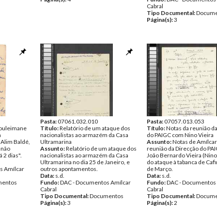
Cabral
Tipo Documental:
Docume
Página(s):
3
Pasta:
07061.032.010
Pasta:
07057.013.053
ouleimane
Título:
Relatório de um ataque dos
Título:
Notas da reunião d
a
nacionalistas ao armazém da Casa
do PAIGC com Nino Vieira
 Alim Baldé,
Ultramarina
Assunto:
Notas de Amílcar
 não
Assunto:
Relatório de um ataque dos
reunião da Direcção do PA
á 2 dias".
nacionalistas ao armazém da Casa
João Bernardo Vieira (Nino
Ultramarina no dia 25 de Janeiro, e
do ataque à tabanca de Cafi
s Amílcar
outros apontamentos.
de Março.
Data:
s.d.
Data:
s.d.
entos
Fundo:
DAC - Documentos Amílcar
Fundo:
DAC - Documentos 
Cabral
Cabral
Tipo Documental:
Documentos
Tipo Documental:
Docume
Página(s):
3
Página(s):
2