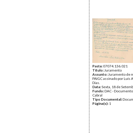
Pasta:
07074.136.021
Título:
Juramento
Assunto:
Juramento de m
PAIGC assinado por Luís 
Dias.
Data:
Sexta, 18 de Setem
Fundo:
DAC - Documento
Cabral
Tipo Documental:
Docum
Página(s):
1