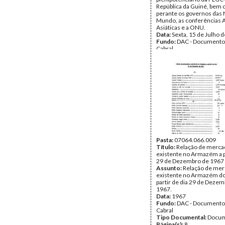
República da Guiné, bem
perante os governos das
Mundo, as conferências A
Asiáticas e a ONU.
Data:
Sexta, 15 de Julho 
Fundo:
DAC - Documento
Cabral
Tipo Documental:
Docum
Página(s):
1
Pasta:
07064.066.009
Título:
Relação de merca
existente no Armazém a pa
29 de Dezembro de 1967
Assunto:
Relação de mer
existente no Armazém do
partir de dia 29 de Deze
1967.
Data:
1967
Fundo:
DAC - Documento
Cabral
Tipo Documental:
Docum
Página(s):
8