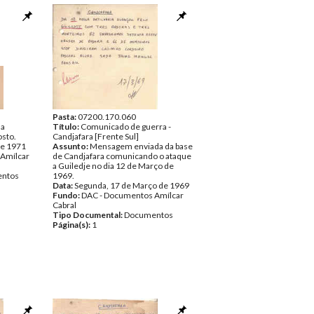
Pasta:
07200.170.060
 a
Título:
Comunicado de guerra -
sto.
Candjafara [Frente Sul]
de 1971
Assunto:
Mensagem enviada da base
Amílcar
de Candjafara comunicando o ataque
a Guiledje no dia 12 de Março de
ntos
1969.
Data:
Segunda, 17 de Março de 1969
Fundo:
DAC - Documentos Amílcar
Cabral
Tipo Documental:
Documentos
Página(s):
1