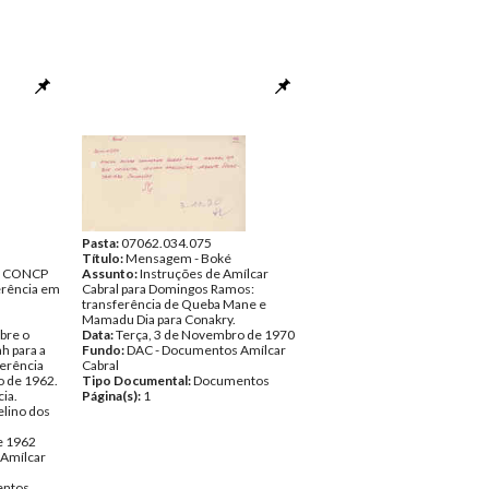
Pasta:
07062.034.075
Título:
Mensagem - Boké
a CONCP
Assunto:
Instruções de Amílcar
erência em
Cabral para Domingos Ramos:
transferência de Queba Mane e
Mamadu Dia para Conakry.
bre o
Data:
Terça, 3 de Novembro de 1970
 para a
Fundo:
DAC - Documentos Amílcar
ferência
Cabral
o de 1962.
Tipo Documental:
Documentos
ia.
Página(s):
1
elino dos
e 1962
Amílcar
ntos