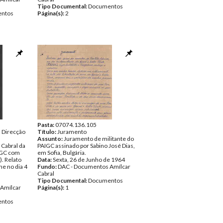
Tipo Documental:
Documentos
ntos
Página(s):
2
Pasta:
07074.136.105
a Direcção
Título:
Juramento
Assunto:
Juramento de militante do
 Cabral da
PAIGC assinado por Sabino José Dias,
IGC com
em Sofia, Bulgária.
). Relato
Data:
Sexta, 26 de Junho de 1964
ne no dia 4
Fundo:
DAC - Documentos Amílcar
Cabral
Tipo Documental:
Documentos
Amílcar
Página(s):
1
ntos