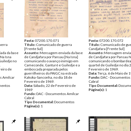
Pasta:
07200.170.071
Pasta:
07200.170.072
uerra
Título:
Comunicado de guerra
Título:
Comunicado de gue
[Frente Sul]
Candjafara [Frente Sul]
ada da base
Assunto:
Mensagem enviada da base
Assunto:
Mensagem enviad
 Na Isna
de Candjafara por Pansau [Na Isna]
de Candjafara por Pansau N
uiledje no
comunicando o avanço inimigo em
comunicando o bombarde
.
Cameconde, Ganturé e Guiledje e a
quartel de Guiledje no dia 
reiro de
emboscada preparada pelos
Fevereiro de 1969.
guerrilheiros do PAIGC na estrada
Data:
Terça, 6 de Maio de 
s Amílcar
Kakoka-Sanconha, no dia 18 de
Fundo:
DAC - Documentos 
Fevereiro de 1969.
Cabral
entos
Data:
Sábado, 22 de Fevereiro de
Tipo Documental:
Docume
1969
Página(s):
1
Fundo:
DAC - Documentos Amílcar
Cabral
Tipo Documental:
Documentos
Página(s):
1