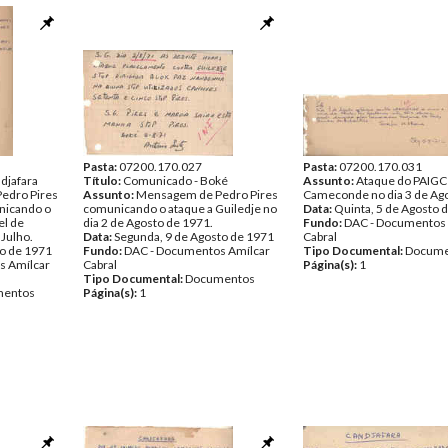
Pasta:
07200.170.027
Pasta:
07200.170.031
djafara
Título:
Comunicado - Boké
Assunto:
Ataque do PAIGC
edro Pires
Assunto:
Mensagem de Pedro Pires
Cameconde no dia 3 de Ago
nicando o
comunicando o ataque a Guiledje no
Data:
Quinta, 5 de Agosto 
el de
dia 2 de Agosto de 1971.
Fundo:
DAC - Documentos 
 Julho.
Data:
Segunda, 9 de Agosto de 1971
Cabral
ho de 1971
Fundo:
DAC - Documentos Amílcar
Tipo Documental:
Docume
s Amílcar
Cabral
Página(s):
1
Tipo Documental:
Documentos
entos
Página(s):
1