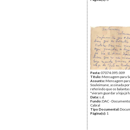
Pasta:
07074.095.009
Título:
Mensagem para S
Assunto:
Mensagem par
Souleimane, assinada por
referindo que os balantas
"vieram guardar a loja já h
Data:
s.d.
Fundo:
DAC - Documento
Cabral
Tipo Documental:
Docum
Página(s):
1