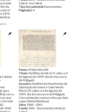
ossa luta
Cabral - Iva Cabral
o fim da
Tipo Documental:
Documentos
a terra".
Página(s):
4
de 1974
Amílcar
ntos
Pasta:
07063.036.003
Título:
Panfleto do MLGCV sobre o 3
à Colónia
de Agosto de 1959, dia do massacre
e
de Pidjiguiti
Assunto:
Panfleto do Movimento de
ente
Libertação da Guiné e Cabo Verde
l, para
(MLGCV) sobre o 3 de Agosto de
lha] com o
1959, dia do massacre de Pidjiguiti.
nses que
Com anotações manuscritas por Zain
o Tarrafal
Lopes (Rafael Barbosa).
62.
Data:
1960 - 1961
 de 1962
Fundo:
DAC - Documentos Amílcar
Amílcar
Cabral