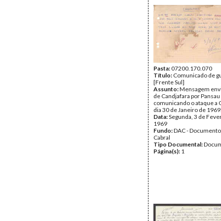
Pasta:
07200.170.070
Título:
Comunicado de g
[Frente Sul]
Assunto:
Mensagem envi
de Candjafara por Pansau
comunicando o ataque a G
dia 30 de Janeiro de 1969
Data:
Segunda, 3 de Feve
1969
Fundo:
DAC - Documento
Cabral
Tipo Documental:
Docum
Página(s):
1