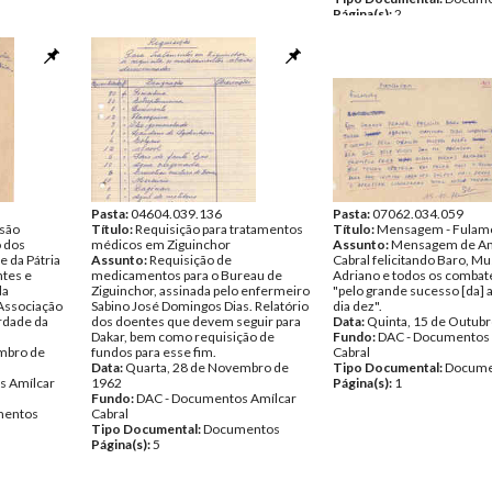
Página(s):
2
Pasta:
04604.039.136
Pasta:
07062.034.059
são
Título:
Requisição para tratamentos
Título:
Mensagem - Fulam
o dos
médicos em Ziguinchor
Assunto:
Mensagem de Am
 da Pátria
Assunto:
Requisição de
Cabral felicitando Baro, Mu
ntes e
medicamentos para o Bureau de
Adriano e todos os combat
da
Ziguinchor, assinada pelo enfermeiro
"pelo grande sucesso [da] 
Associação
Sabino José Domingos Dias. Relatório
dia dez".
rdade da
dos doentes que devem seguir para
Data:
Quinta, 15 de Outub
Dakar, bem como requisição de
Fundo:
DAC - Documentos 
mbro de
fundos para esse fim.
Cabral
Data:
Quarta, 28 de Novembro de
Tipo Documental:
Docume
s Amílcar
1962
Página(s):
1
Fundo:
DAC - Documentos Amílcar
entos
Cabral
Tipo Documental:
Documentos
Página(s):
5