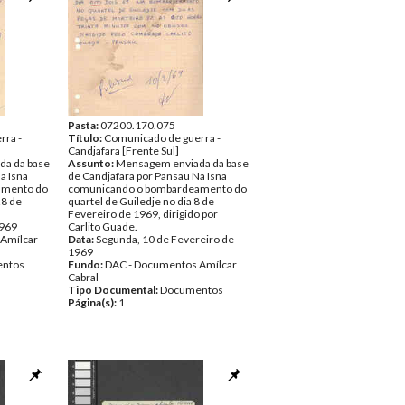
Pasta:
07200.170.075
rra -
Título:
Comunicado de guerra -
Candjafara [Frente Sul]
a da base
Assunto:
Mensagem enviada da base
a Isna
de Candjafara por Pansau Na Isna
amento do
comunicando o bombardeamento do
28 de
quartel de Guiledje no dia 8 de
Fevereiro de 1969, dirigido por
1969
Carlito Guade.
Amílcar
Data:
Segunda, 10 de Fevereiro de
1969
ntos
Fundo:
DAC - Documentos Amílcar
Cabral
Tipo Documental:
Documentos
Página(s):
1