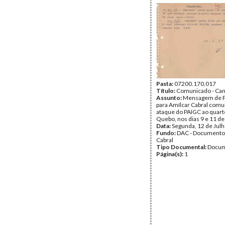
Pasta:
07200.170.017
Título:
Comunicado - Can
Assunto:
Mensagem de P
para Amílcar Cabral comu
ataque do PAIGC ao quart
Quebo, nos dias 9 e 11 de
Data:
Segunda, 12 de Jul
Fundo:
DAC - Documento
Cabral
Tipo Documental:
Docum
Página(s):
1