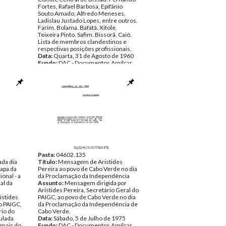
Fortes, Rafael Barbosa, Epifânio
Souto Amado, Alfredo Meneses,
Ladislau Justado Lopes, entre outros.
Farim. Bolama. Bafatá. Xitole.
Teixeira Pinto. Safim. Bissorã. Caió.
Lista de membros clandestinos e
respectivas posições profissionais.
Data:
Quarta, 31 de Agosto de 1960
Fundo:
DAC - Documentos Amílcar
Cabral
Tipo Documental:
Documentos
Página(s):
3
Pasta:
04602.135
da dia
Título:
Mensagem de Aristides
apa da
Pereira ao povo de Cabo Verde no dia
ional - a
da Proclamação da Independência
al da
Assunto:
Mensagem dirigida por
Aristides Pereira, Secretário Geral do
stides
PAIGC, ao povo de Cabo Verde no dia
do PAIGC,
da Proclamação da Independência de
rio do
Cabo Verde.
tulada
Data:
Sábado, 5 de Julho de 1975
 mais do
Fundo:
DAC - Documentos Amílcar