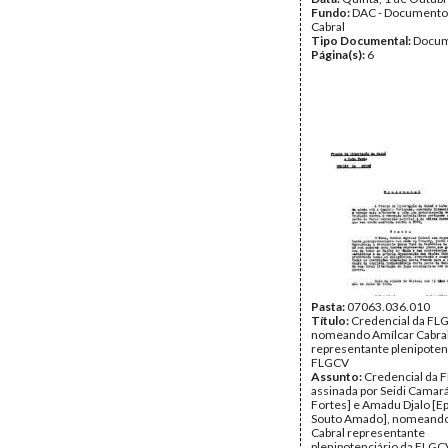
Fundo:
DAC - Documento
Cabral
Tipo Documental:
Docum
Página(s):
6
Pasta:
07063.036.010
Título:
Credencial da FL
nomeando Amílcar Cabra
representante plenipoten
FLGCV
Assunto:
Credencial da 
assinada por Seidi Camar
Fortes] e Amadu Djalo [Ep
Souto Amado], nomeando
Cabral representante
plenipotenciário da FLGC