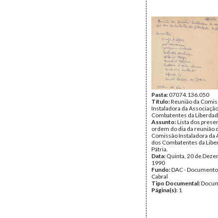
Pasta:
07074.136.050
Título:
Reunião da Comis
Instaladora da Associaçã
Combatentes da Liberdade
Assunto:
Lista dos prese
ordem do dia da reunião 
Comissão Instaladora da 
dos Combatentes da Libe
Pátria.
Data:
Quinta, 20 de Deze
1990
Fundo:
DAC - Documento
Cabral
Tipo Documental:
Docum
Página(s):
1