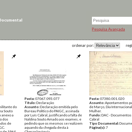
 Documental
Pesquisa Avançada
ordenar por:
reg
Pasta:
07067.093.077
Pasta:
07380.001.020
Título:
Declaração
Assunto:
Apontamentos par
ilitante do
Assunto:
Declaração emitida pelo
de Março, Dia Internacional
na Souto
Bureau Político do PAIGC, assinada
Mulher.
m anexo a
por Luís Cabral, justificando a falta de
Fundo:
DAC - Documentos 
o dos
Naldina Souto Amado aos exames, e
Cabral
ados de
pedindo que os mesmos se realizem
Tipo Documental:
Docume
GC.
aquando da chegada desta à
Página(s):
7
ro de 1964
Checoslováquia.