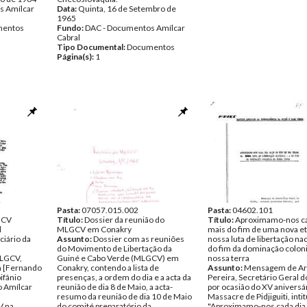
s Amílcar
Data:
Quinta, 16 de Setembro de
1965
entos
Fundo:
DAC - Documentos Amílcar
Cabral
Tipo Documental:
Documentos
Página(s):
1
Pasta:
07057.015.002
Pasta:
04602.101
GCV
Título:
Dossier da reunião do
Título:
Aproximamo-nos ca
l
MLGCV em Conakry
mais do fim de uma nova et
ciário da
Assunto:
Dossier com as reuniões
nossa luta de libertação nac
do Movimento de Libertação da
do fim da dominação coloni
FLGCV,
Guiné e Cabo Verde (MLGCV) em
nossa terra
á [Fernando
Conakry, contendo a lista de
Assunto:
Mensagem de Ari
ifânio
presenças, a ordem do dia e a acta da
Pereira, Secretário Geral 
 Amílcar
reunião de dia 8 de Maio, a acta-
por ocasião do XV aniversá
resumo da reunião de dia 10 de Maio
Massacre de Pidjiguiti, inti
V na
do comité preparatório da
"Aproximamo-nos cada dia