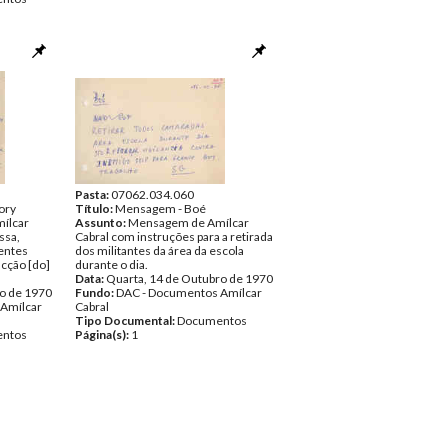
Pasta:
07062.034.060
ory
Título:
Mensagem - Boé
ílcar
Assunto:
Mensagem de Amílcar
ssa,
Cabral com instruções para a retirada
entes
dos militantes da área da escola
acção [do]
durante o dia.
Data:
Quarta, 14 de Outubro de 1970
ro de 1970
Fundo:
DAC - Documentos Amílcar
Amílcar
Cabral
Tipo Documental:
Documentos
ntos
Página(s):
1