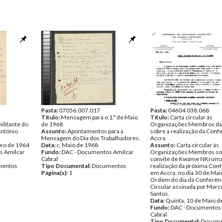
Pasta:
07056.007.017
Pasta:
04604.038.068
Título:
Mensagem para o 1.º de Maio
Título:
Carta circular às
ilitante do
de 1968
Organizações Membros d
António
Assunto:
Apontamentos para a
sobre a realização da Conf
Mensagem do Dia dos Trabalhadores.
Accra
bro de 1964
Data:
c. Maio de 1968
Assunto:
Carta circular às
s Amílcar
Fundo:
DAC - Documentos Amílcar
Organizações Membros so
Cabral
convite de Kwame NKrumah
entos
Tipo Documental:
Documentos
realização da próxima Con
Página(s):
1
em Accra, no dia 30 de Mai
Ordem do dia da Conferênc
Circular assinada por Marc
Santos.
Data:
Quinta, 10 de Maio d
Fundo:
DAC - Documentos 
Cabral
Tipo Documental:
Docume