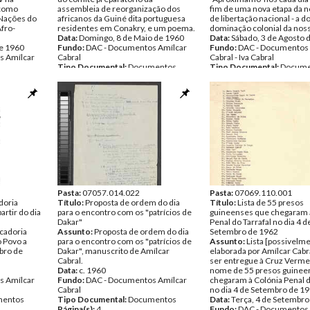
 como
assembleia de reorganização dos
fim de uma nova etapa da n
 Nações do
africanos da Guiné dita portuguesa
de libertação nacional - a d
fro-
residentes em Conakry, e um poema.
dominação colonial da noss
Data:
Domingo, 8 de Maio de 1960
Data:
Sábado, 3 de Agosto 
de 1960
Fundo:
DAC - Documentos Amílcar
Fundo:
DAC - Documentos 
s Amílcar
Cabral
Cabral - Iva Cabral
Tipo Documental:
Documentos
Tipo Documental:
Docume
entos
Página(s):
22
Página(s):
10
Pasta:
07057.014.022
Pasta:
07069.110.001
doria
Título:
Proposta de ordem do dia
Título:
Lista de 55 presos
rtir do dia
para o encontro com os "patrícios de
guineenses que chegaram 
Dakar"
Penal do Tarrafal no dia 4 d
cadoria
Assunto:
Proposta de ordem do dia
Setembro de 1962
 Povo a
para o encontro com os "patrícios de
Assunto:
Lista [possivelm
mbro de
Dakar", manuscrito de Amílcar
elaborada por Amílcar Cabra
Cabral.
ser entregue à Cruz Verme
Data:
c. 1960
nome de 55 presos guinee
s Amílcar
Fundo:
DAC - Documentos Amílcar
chegaram à Colónia Penal d
Cabral
no dia 4 de Setembro de 19
entos
Tipo Documental:
Documentos
Data:
Terça, 4 de Setembro
Página(s):
4
Fundo:
DAC - Documentos 