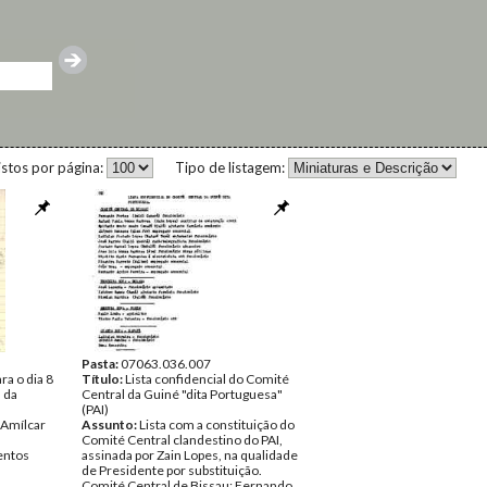
istos por página:
Tipo de listagem:
Pasta:
07063.036.007
a o dia 8
Título:
Lista confidencial do Comité
 da
Central da Guiné "dita Portuguesa"
(PAI)
Amílcar
Assunto:
Lista com a constituição do
Comité Central clandestino do PAI,
ntos
assinada por Zain Lopes, na qualidade
de Presidente por substituição.
Comité Central de Bissau: Fernando