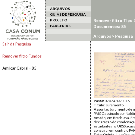
ARQUIVOS
GUIAS DE PESQUISA
PROJETO
Remover filtro Tipo
PARCERIAS
Documentos: 85
Arquivos
> Pesquisa
Sair da Pesquisa
Remover filtro Fundos
Amílcar Cabral - 85
Pasta:
07074.136.016
Título:
Juramento
Assunto:
Juramento de m
PAIGC assinado por Naldi
Amado, em Bratislava. E
declaração de condenaçã
estudantes na URSS acus
conspirarem contra o PAI
Data:
Quinta, 1 de Outub