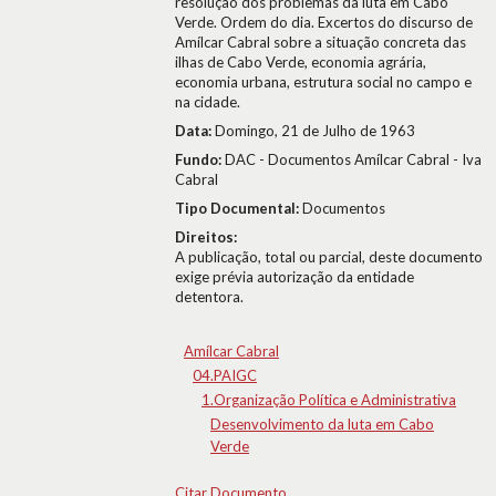
resolução dos problemas da luta em Cabo
Verde. Ordem do dia. Excertos do discurso de
Amílcar Cabral sobre a situação concreta das
ilhas de Cabo Verde, economia agrária,
economia urbana, estrutura social no campo e
na cidade.
Data:
Domingo, 21 de Julho de 1963
Fundo:
DAC - Documentos Amílcar Cabral - Iva
Cabral
Tipo Documental:
Documentos
Direitos:
A publicação, total ou parcial, deste documento
exige prévia autorização da entidade
detentora.
Amílcar Cabral
04.PAIGC
1.Organização Política e Administrativa
Desenvolvimento da luta em Cabo
Verde
Citar Documento