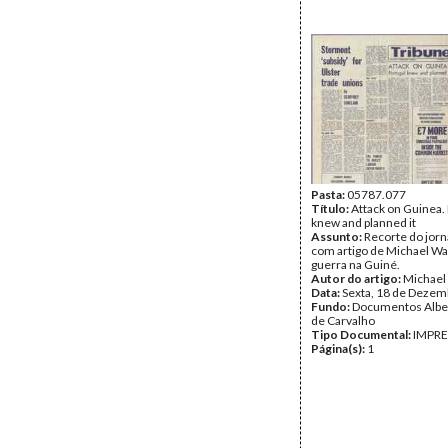
Pasta:
05787.077
Título:
Attack on Guinea.
knew and planned it
Assunto:
Recorte do jorn
com artigo de Michael Wa
guerra na Guiné.
Autor do artigo:
Michael
Data:
Sexta, 18 de Dezem
Fundo:
Documentos Albe
de Carvalho
Tipo Documental:
IMPR
Página(s):
1