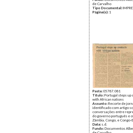
de Carvalho
Tipo Documental:
IMPR
Página(s):
1
Pasta:
05787.081
Título:
Portugal steps up 
with African nations
Assunto:
Recorte de jorn
identificado com artigo s
conversações entre repr
do governo português e of
Zâmbia, Congo, e Congo-B
Data:
s.d.
Fundo:
Documentos Albe
de Carvalho