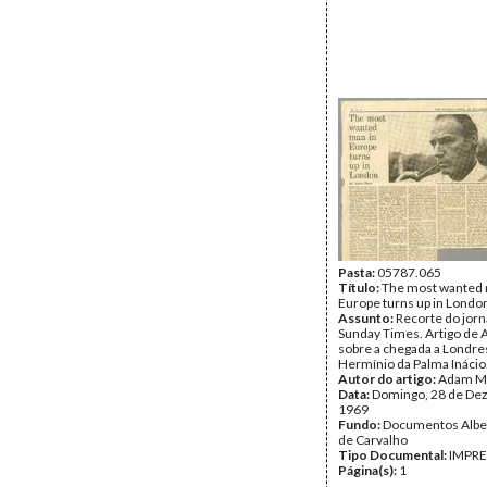
Pasta:
05787.065
Título:
The most wanted 
Europe turns up in Londo
Assunto:
Recorte do jorn
Sunday Times. Artigo de
sobre a chegada a Londre
Hermínio da Palma Inácio
Autor do artigo:
Adam M
Data:
Domingo, 28 de De
1969
Fundo:
Documentos Albe
de Carvalho
Tipo Documental:
IMPR
Página(s):
1