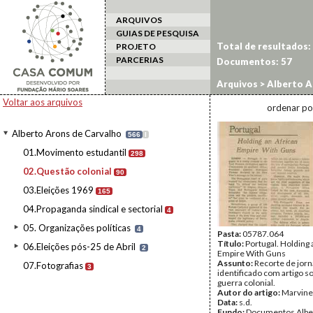
ARQUIVOS
GUIAS DE PESQUISA
Total de resultados:
PROJETO
PARCERIAS
Documentos:
57
Arquivos
>
Alberto A
Voltar aos arquivos
ordenar po
Alberto Arons de Carvalho
566
I
01.Movimento estudantil
298
02.Questão colonial
90
03.Eleições 1969
165
04.Propaganda sindical e sectorial
4
05. Organizações políticas
4
Pasta:
05787.064
Título:
Portugal. Holding 
06.Eleições pós-25 de Abril
2
Empire With Guns
Assunto:
Recorte de jorn
07.Fotografias
3
identificado com artigo s
guerra colonial.
Autor do artigo:
Marvin
Data:
s.d.
Fundo:
Documentos Albe