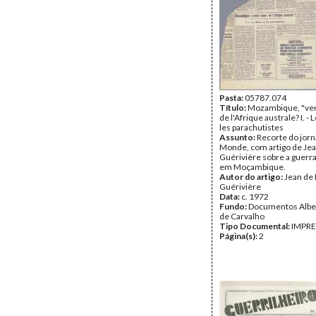
Pasta:
05787.074
Título:
Mozambique, "ve
de l'Afrique australe? I. -
les parachutistes
Assunto:
Recorte do jorn
Monde, com artigo de Jea
Guérivière sobre a guerra
em Moçambique.
Autor do artigo:
Jean de 
Guérivière
Data:
c. 1972
Fundo:
Documentos Albe
de Carvalho
Tipo Documental:
IMPR
Página(s):
2