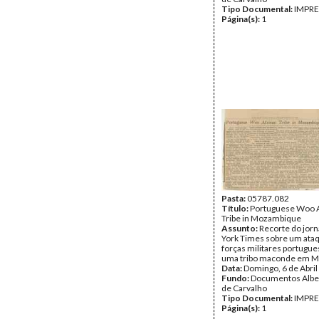
Tipo Documental:
IMPR
Página(s):
1
Pasta:
05787.082
Título:
Portuguese Woo A
Tribe in Mozambique
Assunto:
Recorte do jor
York Times sobre um ata
forças militares portugue
uma tribo maconde em 
Data:
Domingo, 6 de Abril
Fundo:
Documentos Albe
de Carvalho
Tipo Documental:
IMPR
Página(s):
1