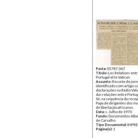
Pasta:
05787.067
Título:
Les Relations entr
Portugal et le Vatican
Assunto:
Recorte de jorn
identificado com artigo s
declarações na Rádio Vat
das relações entre Portug
Sé, na sequência da rece
Papa de dirigentes dos 
de libertação africanos.
Data:
c. Julho de 1970
Fundo:
Documentos Albe
de Carvalho
Tipo Documental:
IMPR
Página(s):
1