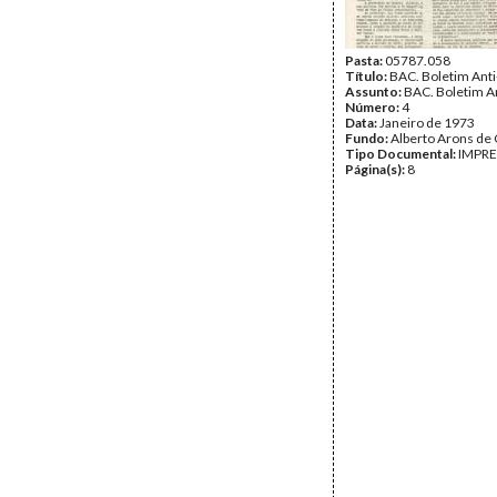
Pasta:
05787.058
Título:
BAC. Boletim Anti
Assunto:
BAC. Boletim An
Número:
4
Data:
Janeiro de 1973
Fundo:
Alberto Arons de 
Tipo Documental:
IMPR
Página(s):
8