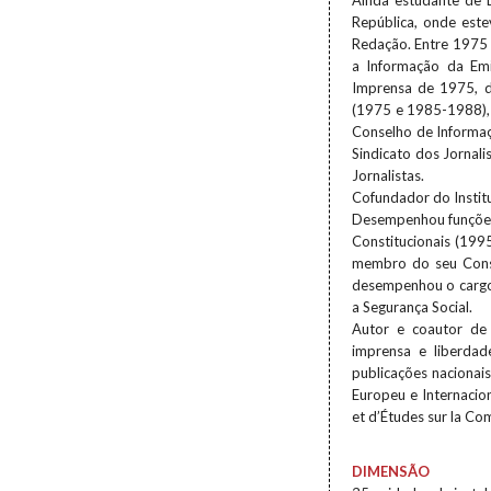
Ainda estudante de D
República, onde est
Redação. Entre 1975 
a Informação da Em
Imprensa de 1975, d
(1975 e 1985-1988),
Conselho de Informa
Sindicato dos Jornal
Jornalistas.
Cofundador do Instit
Desempenhou funções 
Constitucionais (199
membro do seu Cons
desempenhou o cargo
a Segurança Social.
Autor e coautor de 
imprensa e liberdad
publicações nacionais
Europeu e Internacio
et d’Études sur la Co
DIMENSÃO