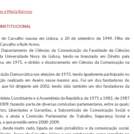
es e Maria Barroso
INSTITUCIONAL
 de Carvalho nasceu em Lisboa, a 20 de setembro de 1949. Filho de
Carvalho e Ruth Arons.
no Departamento de Ciências da Comunicação da Faculdade de Ciências
a Universidade Nova de Lisboa, tendo-se licenciado em Direito pela
boa, em 1975, e obtido o doutoramento em Ciências da Comunicação na
sição Democrática nas eleições de 1973, tendo igualmente participado no
ção realizado em Aveiro nesse mesmo ano. Foi um dos fundadores do
de que foi dirigente até 2002, tendo sido também um dos fundadores da
bleia Constituinte e à Assembleia da República de 1975 a 1983, de 1987
2009, fazendo parte de diversas comissões parlamentares, entre as quais:
tos, Liberdades e Garantias, a Subcomissão de Comunicação Social e
is, e ainda a Comissão Parlamentar de Trabalho, Segurança Social e
a, a que presidiu entre 2008-2009.
, desde muito cedo, ligada ao meio jornalístico e da comunicação social.