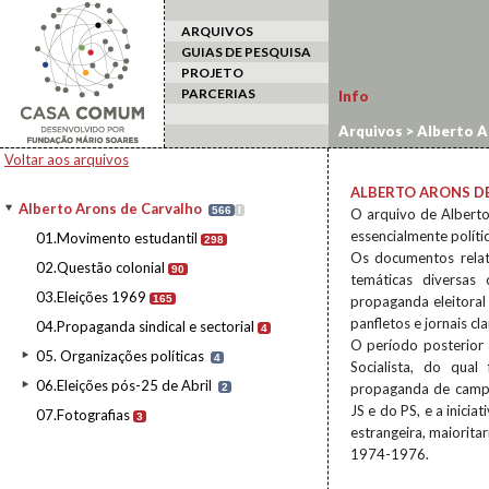
ARQUIVOS
GUIAS DE PESQUISA
PROJETO
PARCERIAS
Info
Arquivos
>
Alberto A
Voltar aos arquivos
ALBERTO ARONS D
Alberto Arons de Carvalho
566
I
O arquivo de Alberto
essencialmente políti
01.Movimento estudantil
298
Os documentos relat
02.Questão colonial
90
temáticas diversas
03.Eleições 1969
165
propaganda eleitoral
panfletos e jornais cl
04.Propaganda sindical e sectorial
4
O período posterior
05. Organizações políticas
4
Socialista, do qual
06.Eleições pós-25 de Abril
propaganda de campan
2
JS e do PS, e a inici
07.Fotografias
3
estrangeira, maiorita
1974-1976.