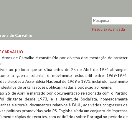
Pesquisa Avançada
rons de Carvalho
E CARVALHO
 Arons de Carvalho é constituído por diversa documentação de carácter
co.
ivos ao período que se situa antes do 25 de Abril de 1974 abrangem
 como a guerra colonial, o movimento estudantil entre 1969-1974,
 das eleições à Assembleia Nacional de 1969 e 1973, incluindo igualmente
andestinos de organizações políticas ligadas à oposição ao regime.
 ao 25 de Abril é marcado por documentação relacionada com o Partido
 foi dirigente desde 1973, e a Juventude Socialista, nomeadamente
has eleitorais, documentos relativos à FAUL, aos vários congressos da
ativas políticas promovidas pelo PS. Engloba ainda um conjunto de imprensa
riamente cópias de recortes, com noticiários sobre Portugal no período de