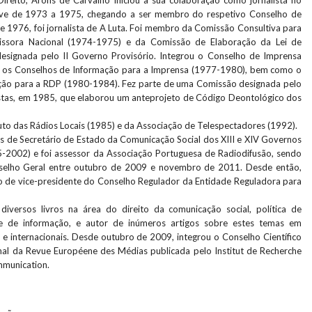
ireito, Arons de Carvalho iniciou a sua colaboração como jornalista no
eve de 1973 a 1975, chegando a ser membro do respetivo Conselho de
e 1976, foi jornalista de A Luta. Foi membro da Comissão Consultiva para
issora Nacional (1974-1975) e da Comissão de Elaboração da Lei de
esignada pelo II Governo Provisório. Integrou o Conselho de Imprensa
 os Conselhos de Informação para a Imprensa (1977-1980), bem como o
ção para a RDP (1980-1984). Fez parte de uma Comissão designada pelo
istas, em 1985, que elaborou um anteprojeto de Código Deontológico dos
uto das Rádios Locais (1985) e da Associação de Telespectadores (1992).
de Secretário de Estado da Comunicação Social dos XIII e XIV Governos
5-2002) e foi assessor da Associação Portuguesa de Radiodifusão, sendo
elho Geral entre outubro de 2009 e novembro de 2011. Desde então,
 de vice-presidente do Conselho Regulador da Entidade Reguladora para
diversos livros na área do direito da comunicação social, política de
e de informação, e autor de inúmeros artigos sobre estes temas em
 e internacionais. Desde outubro de 2009, integrou o Conselho Científico
nal da Revue Européene des Médias publicada pelo Institut de Recherche
mmunication.