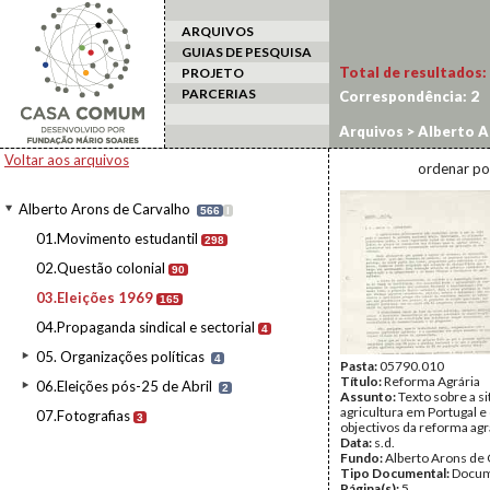
ARQUIVOS
GUIAS DE PESQUISA
Total de resultados:
PROJETO
PARCERIAS
Correspondência:
2
Arquivos
>
Alberto A
Voltar aos arquivos
ordenar po
Alberto Arons de Carvalho
566
I
01.Movimento estudantil
298
02.Questão colonial
90
03.Eleições 1969
165
04.Propaganda sindical e sectorial
4
05. Organizações políticas
4
Pasta:
05790.010
Título:
Reforma Agrária
06.Eleições pós-25 de Abril
2
Assunto:
Texto sobre a s
agricultura em Portugal e
07.Fotografias
3
objectivos da reforma agr
Data:
s.d.
Fundo:
Alberto Arons de 
Tipo Documental:
Docum
Página(s):
5