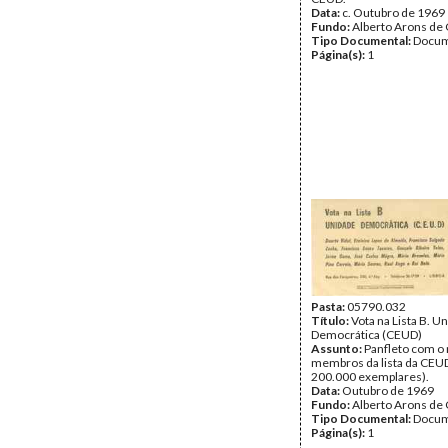
Data:
c. Outubro de 1969
Fundo:
Alberto Arons de 
Tipo Documental:
Docum
Página(s):
1
Pasta:
05790.032
Título:
Vota na Lista B. U
Democrática (CEUD)
Assunto:
Panfleto com o
membros da lista da CEUD
200.000 exemplares).
Data:
Outubro de 1969
Fundo:
Alberto Arons de 
Tipo Documental:
Docum
Página(s):
1