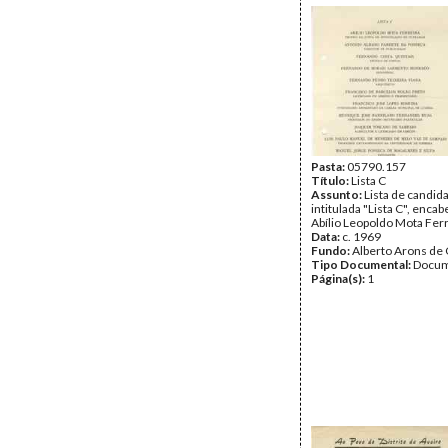
Pasta:
05790.157
Título:
Lista C
Assunto:
Lista de candid
intitulada "Lista C", enca
Abílio Leopoldo Mota Ferr
Data:
c. 1969
Fundo:
Alberto Arons de 
Tipo Documental:
Docum
Página(s):
1