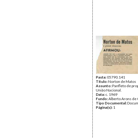
Pasta:
05790.141
Título:
Norton de Matos
Assunto:
Panfleto de pro
União Nacional.
Data:
c. 1969
Fundo:
Alberto Arons de 
Tipo Documental:
Docum
Página(s):
1