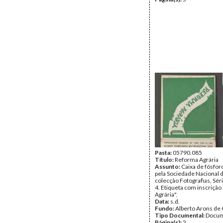
Pasta:
05790.085
Título:
Reforma Agrária
Assunto:
Caixa de fósfor
pela Sociedade Nacional 
colecção Fotografias, Séri
4. Etiqueta com inscriçã
Agrária".
Data:
s.d.
Fundo:
Alberto Arons de 
Tipo Documental:
Docum
Página(s):
2