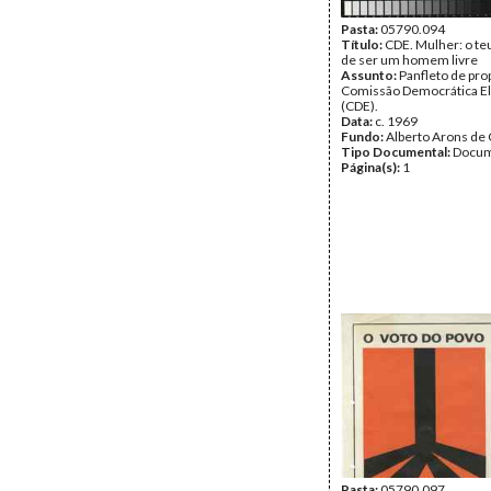
Pasta:
05790.094
Título:
CDE. Mulher: o teu
de ser um homem livre
Assunto:
Panfleto de pro
Comissão Democrática El
(CDE).
Data:
c. 1969
Fundo:
Alberto Arons de 
Tipo Documental:
Docum
Página(s):
1
Pasta:
05790.097