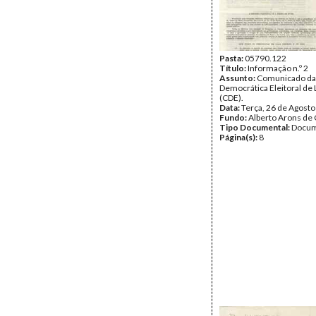
Pasta:
05790.122
Título:
Informação n.º 2
Assunto:
Comunicado da
Democrática Eleitoral de 
(CDE).
Data:
Terça, 26 de Agost
Fundo:
Alberto Arons de 
Tipo Documental:
Docum
Página(s):
8