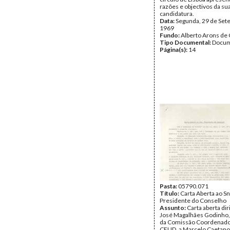
razões e objectivos da su
candidatura.
Data:
Segunda, 29 de Set
1969
Fundo:
Alberto Arons de 
Tipo Documental:
Docum
Página(s):
14
Pasta:
05790.071
Título:
Carta Aberta ao Sn
Presidente do Conselho
Assunto:
Carta aberta dir
José Magalhães Godinho
da Comissão Coordenado
CEUD, a Marcelo Caetano