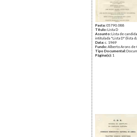
Pasta:
05790.088
Título:
Lista D
Assunto:
Lista de candid
intitulada "Lista D" (lista 
Data:
c. 1969
Fundo:
Alberto Arons de 
Tipo Documental:
Docum
Página(s):
1