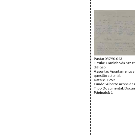
Pasta:
05790.043
Título:
Caminho da paz at
diálogo
Assunto:
Apontamento s
questão colonial.
Data:
c. 1969
Fundo:
Alberto Arons de 
Tipo Documental:
Docum
Página(s):
1