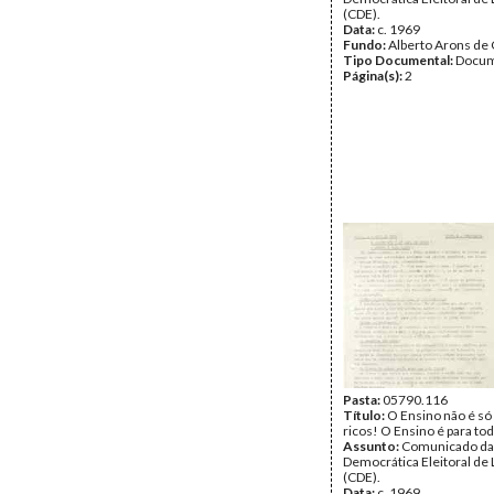
(CDE).
Data:
c. 1969
Fundo:
Alberto Arons de 
Tipo Documental:
Docum
Página(s):
2
Pasta:
05790.116
Título:
O Ensino não é só
ricos! O Ensino é para to
Assunto:
Comunicado da
Democrática Eleitoral de 
(CDE).
Data:
c. 1969