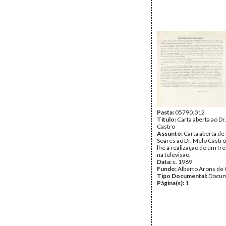
Pasta:
05790.012
Título:
Carta aberta ao Dr
Castro
Assunto:
Carta aberta de
Soares ao Dr. Melo Castr
lhe a realização de um fre
na televisão.
Data:
c. 1969
Fundo:
Alberto Arons de 
Tipo Documental:
Docum
Página(s):
1