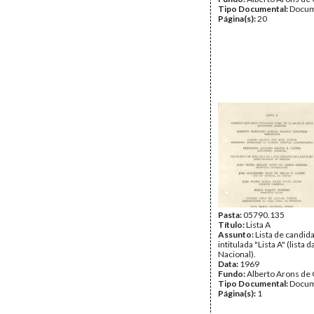
Tipo Documental:
Docum
Página(s):
20
Pasta:
05790.135
Título:
Lista A
Assunto:
Lista de candid
intitulada "Lista A" (lista 
Nacional).
Data:
1969
Fundo:
Alberto Arons de 
Tipo Documental:
Docum
Página(s):
1