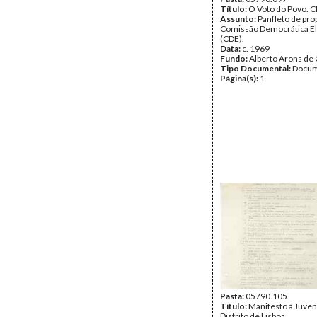
Título:
O Voto do Povo. 
Assunto:
Panfleto de pro
Comissão Democrática El
(CDE).
Data:
c. 1969
Fundo:
Alberto Arons de 
Tipo Documental:
Docum
Página(s):
1
Pasta:
05790.105
Título:
Manifesto à Juve
Distrito de Lisboa