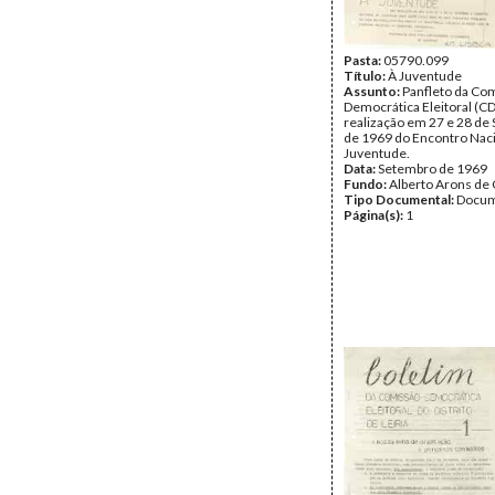
Pasta:
05790.099
Título:
À Juventude
Assunto:
Panfleto da Co
Democrática Eleitoral (CD
realização em 27 e 28 de
de 1969 do Encontro Nac
Juventude.
Data:
Setembro de 1969
Fundo:
Alberto Arons de 
Tipo Documental:
Docum
Página(s):
1