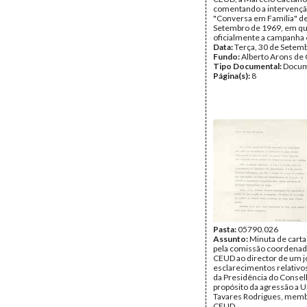
comentando a intervençã
"Conversa em Família" de
Setembro de 1969, em qu
oficialmente a campanha e
Data:
Terça, 30 de Setem
Fundo:
Alberto Arons de 
Tipo Documental:
Docum
Página(s):
8
Pasta:
05790.026
Assunto:
Minuta de carta 
pela comissão coordenad
CEUD ao director de um j
esclarecimentos relativo
da Presidência do Consel
propósito da agressão a 
Tavares Rodrigues, memb
CEUD.