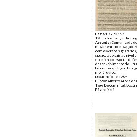
Pasta:
05790.167
Título:
Renovação Portu
Assunto:
Comunicado d
movimento Renovação Po
com diversos signatários,
situação do país ao nível po
económico e social, def
desenvolvimento do ultra
fazendo a apologia do re
monárquico.
Data:
Maio de 1969
Fundo:
Alberto Arons de 
Tipo Documental:
Docum
Página(s):
4