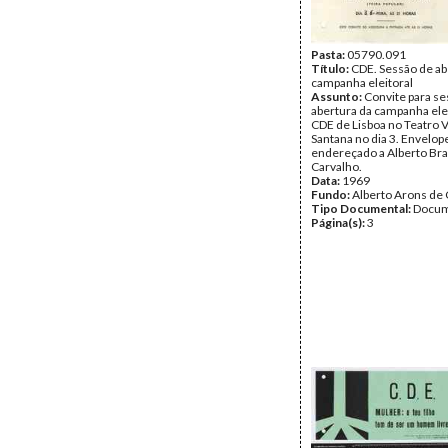
Pasta:
05790.091
Título:
CDE. Sessão de ab
campanha eleitoral
Assunto:
Convite para se
abertura da campanha elei
CDE de Lisboa no Teatro 
Santana no dia 3. Envelop
endereçado a Alberto Bra
Carvalho.
Data:
1969
Fundo:
Alberto Arons de 
Tipo Documental:
Docum
Página(s):
3