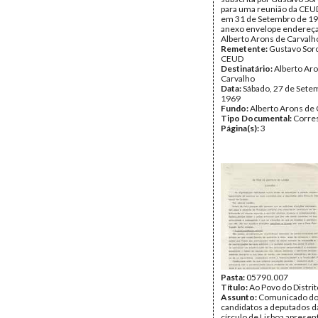
para uma reunião da CEUD
em 31 de Setembro de 1
anexo envelope endereç
Alberto Arons de Carvalh
Remetente:
Gustavo So
CEUD
Destinatário:
Alberto Ar
Carvalho
Data:
Sábado, 27 de Sete
1969
Fundo:
Alberto Arons de 
Tipo Documental:
Corre
Página(s):
3
Pasta:
05790.007
Título:
Ao Povo do Distrit
Assunto:
Comunicado d
candidatos a deputados 
círculo de Lisboa apresen