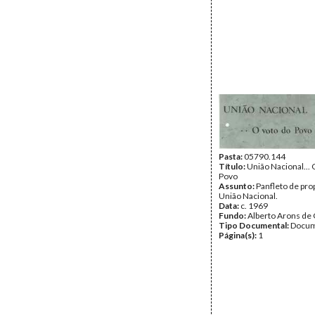
Pasta:
05790.144
Título:
União Nacional... 
Povo
Assunto:
Panfleto de pro
União Nacional.
Data:
c. 1969
Fundo:
Alberto Arons de 
Tipo Documental:
Docum
Página(s):
1