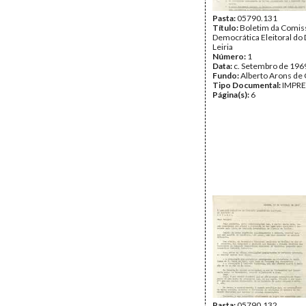
Pasta:
05790.131
Título:
Boletim da Comis
Democrática Eleitoral do 
Leiria
Número:
1
Data:
c. Setembro de 196
Fundo:
Alberto Arons de 
Tipo Documental:
IMPR
Página(s):
6
Pasta:
05790.132