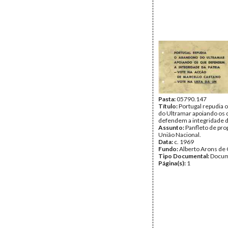
Pasta:
05790.147
Título:
Portugal repudia 
do Ultramar apoiando os 
defendem a integridade d
Assunto:
Panfleto de pro
União Nacional.
Data:
c. 1969
Fundo:
Alberto Arons de 
Tipo Documental:
Docum
Página(s):
1