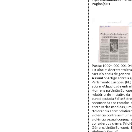
Página(s):
1
Pasta:
10094.002.001.04
Título:
PE decreta "tolerâ
para violência de género -
Assunto:
Artigo sobre a 
Parlamento Europeu (PE) 
sobre «A Igualdade entre
Homens na União Europei
relatório, de iniciativa da
eurodeputada Edite Estre
recomenda aos Estados
entre várias medidas, um
"tolerância zero" relativ
violência contra as mulhe
violência sexual conjugal 
considerada crime. (Viol
Género, União Europeia, 
Violência Sexual)