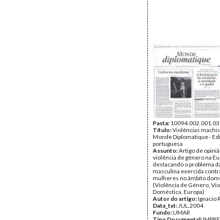
Pasta:
10094.002.001.03
Título:
Violências machist
Monde Diplomatique - Ed
portuguesa
Assunto:
Artigo de opiniã
violência de género na Eu
destacando o problema da
masculina exercida contr
mulheres no âmbito domé
(Violência de Género, Vio
Doméstica, Europa)
Autor do artigo:
Ignacio
Data_txt:
JUL.2004
Fundo:
UMAR
Tipo Documental:
IMPR