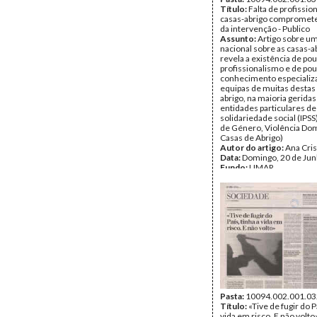
Título:
Falta de profissio
casas-abrigo compromet
da intervenção - Publico
Assunto:
Artigo sobre u
nacional sobre as casas-a
revela a existência de po
profissionalismo e de po
conhecimento especializ
equipas de muitas destas
abrigo, na maioria geridas
entidades particulares de
solidariedade social (IPSS
de Género, Violência Dom
Casas de Abrigo)
Autor do artigo:
Ana Cris
Data:
Domingo, 20 de Ju
Fundo:
UMAR
Tipo Documental:
IMPR
Página(s):
1
Pasta:
10094.002.001.03
Título:
«Tive de fugir do P
vida em risco. E não volto»