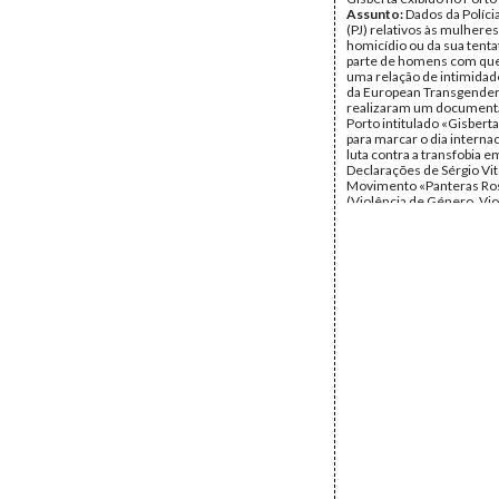
Assunto:
Dados da Polícia
(PJ) relativos às mulheres
homicídio ou da sua tentat
parte de homens com qu
uma relação de intimidade
da European Transgende
realizaram um document
Porto intitulado «Gisbert
para marcar o dia interna
luta contra a transfobia e
Declarações de Sérgio Vi
Movimento «Panteras Ro
(Violência de Género, Vio
Doméstica, Transfobia,
Transexualidade)
Autor do artigo:
Ana Cris
Data:
Sábado, 10 de Junh
Fundo:
UMAR
Tipo Documental:
IMPR
Página(s):
1