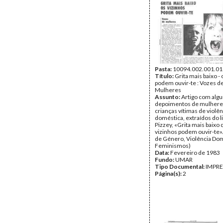
Pasta:
10094.002.001.01
Título:
Grita mais baixo - 
podem ouvir-te : Vozes d
Mulheres
Assunto:
Artigo com alg
depoimentos de mulhere
crianças vítimas de violên
doméstica, extraídos do l
Pizzey, «Grita mais baixo 
vizinhos podem ouvir-te».
de Género, Violência Dom
Feminismos)
Data:
Fevereiro de 1983
Fundo:
UMAR
Tipo Documental:
IMPR
Página(s):
2