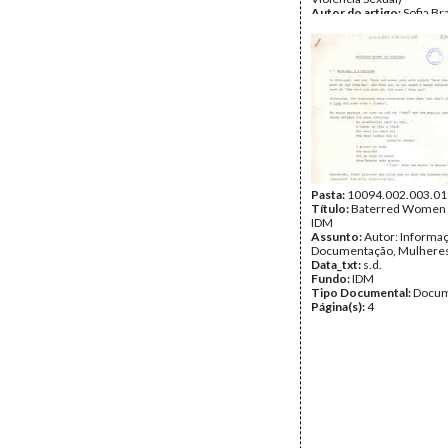
Autor do artigo:
Sofia Br
Data_txt:
FEV.2006
Fundo:
UMAR
Tipo Documental:
IMPR
Página(s):
1
Pasta:
10094.002.003.01
Título:
Baterred Women i
IDM
Assunto:
Autor: Informa
Documentação, Mulheres
Data_txt:
s.d.
Fundo:
IDM
Tipo Documental:
Docum
Página(s):
4