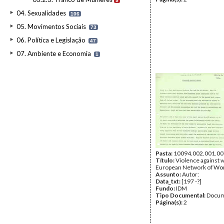
9
04. Sexualidades
106
05. Movimentos Sociais
73
06. Política e Legislação
47
07. Ambiente e Economia
1
Pasta:
10094.002.001.00
Título:
Violence against
European Network of W
Assunto:
Autor:
Data_txt:
[197 -?]
Fundo:
IDM
Tipo Documental:
Docum
Página(s):
2