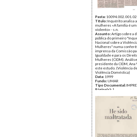
Pasta:
10094.002.001.02
Título:
Inquérito analisa 
mulheres «A família é um
violento» - s.n.
Assunto:
Artigo sobre a 
pública do primeiro "Inqu
Nacional sobre a Violênci
Mulheres" numa conferê
imprensa da Comissão pa
Igualdade e para os Direit
Mulheres (CIDM). Análise
presidente da CIDM, Ana 
este estudo. (Violência d
Violência Doméstica)
Data:
1999
Fundo:
UMAR
Tipo Documental:
IMPR
Página(s):
1