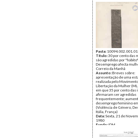
Pasta:
10094.002.001.01
Título:
30 por cento das
são agredidas por "hábito"
Desemprego afecta mulhe
Correio da Manhã
Assunto:
Breves sobre:
apresentação de uma esta
realizada pelo Moviment
Libertação da Mulher (MLM
em que 35 por cento das 
afirmaram ser agredidas
frequentemente; aument
desemprego feminino em
(Violência de Género, D
Itália, França)
Data:
Sexta, 21 de Novem
1980
Fundo:
IDM
Tipo Documental:
IMPR
Página(s):
1