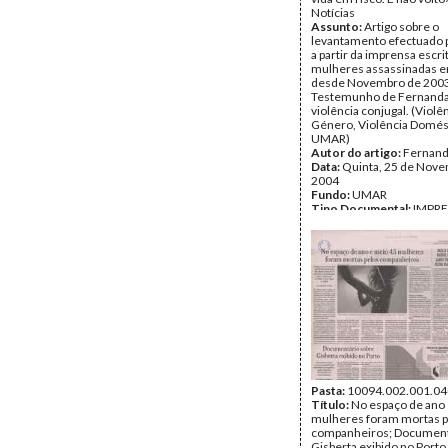
Notícias
Assunto:
Artigo sobre o
levantamento efectuado
a partir da imprensa escri
mulheres assassinadas e
desde Novembro de 2003
Testemunho de Fernanda,
violência conjugal. (Violê
Género, Violência Domés
UMAR)
Autor do artigo:
Fernand
Data:
Quinta, 25 de Nov
2004
Fundo:
UMAR
Tipo Documental:
IMPR
Página(s):
2
Pasta:
10094.002.001.04
Título:
No espaço de ano
mulheres foram mortas p
companheiros; Document
Gisberta exibido no Porto 