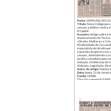
Pasta:
10094.002.001.01
Título:
Novo Código pass
sexuais a delitos contra a 
A Capital
Assunto:
Artigo sobre a 
doutoramento de Teresa
«Direito, Mulheres e Crim
Perplexidade de Cassand
especialista de direito pe
a questão do género nos 
sexuais, defendendo o s
jurídico canadiano para o
violação. (Violêncioa de 
Violação, Legislação, Dire
Autor do artigo:
Marta L
Data:
Sexta, 21 de Janeir
Fundo:
UMAR
Tipo Documental:
IMPR
Página(s):
1