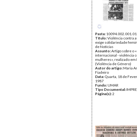
Pasta:
10094.002.001.01
Título:
Violência contra 
exige solidariedade femin
de Notícias
Assunto:
Artigo sobre o 
internacional - violência 
mulheres», realizado em 
(Violência de Género)
Autor do artigo:
Maria A
Fiadeiro
Data:
Quarta, 18 de Fever
1987
Fundo:
UMAR
Tipo Documental:
IMPR
Página(s):
2