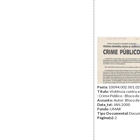
Pasta:
10094.002.001.02
Título:
Violência contra 
: Crime Público - Bloco d
Assunto:
Autor: Bloco d
Data_txt:
JAN.2000
Fundo:
UMAR
Tipo Documental:
Docum
Página(s):
2