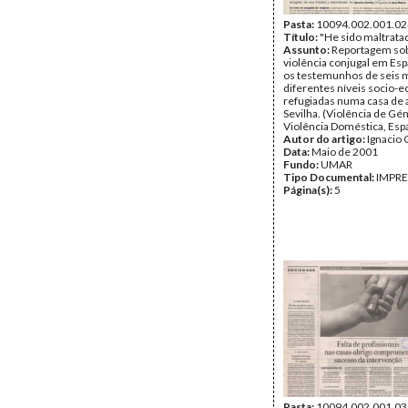
Pasta:
10094.002.001.02
Título:
"He sido maltratada
Assunto:
Reportagem sob
violência conjugal em Esp
os testemunhos de seis 
diferentes níveis socio-
refugiadas numa casa de 
Sevilha. (Violência de Gé
Violência Doméstica, Esp
Autor do artigo:
Ignacio 
Data:
Maio de 2001
Fundo:
UMAR
Tipo Documental:
IMPR
Página(s):
5
Pasta:
10094.002.001.03