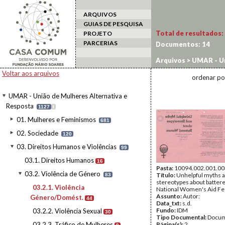
ARQUIVOS
GUIAS DE PESQUISA
Total de resultados:
PROJETO
PARCERIAS
Documentos:
14
Arquivos
>
UMAR - Un
Violência de Género
Voltar aos arquivos
ordenar po
UMAR - União de Mulheres Alternativa e
Resposta
1127
I
01. Mulheres e Feminismos
681
02. Sociedade
120
03. Direitos Humanos e Violências
99
03.1. Direitos Humanos
16
Pasta:
10094.002.001.00
03.2. Violência de Género
Título:
Unhelpful myths 
83
stereotypes about batter
03.2.1. Violência
National Women's Aid Fe
Assunto:
Autor:
Género/Domést.
44
Data_txt:
s.d.
Fundo:
IDM
03.2.2. Violência Sexual
30
Tipo Documental:
Docum
03.2.3. Tráfico de Mulheres
Página(s):
2