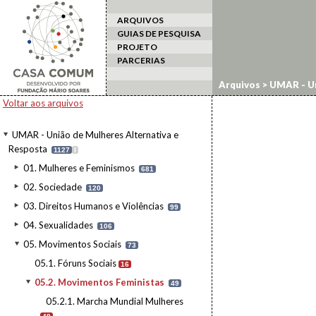
ARQUIVOS
GUIAS DE PESQUISA
PROJETO
PARCERIAS
Arquivos
>
UMAR - Un
Voltar aos arquivos
UMAR - União de Mulheres Alternativa e
Resposta
1127
I
01. Mulheres e Feminismos
681
02. Sociedade
120
03. Direitos Humanos e Violências
99
04. Sexualidades
106
05. Movimentos Sociais
73
05.1. Fóruns Sociais
16
05.2. Movimentos Feministas
49
05.2.1. Marcha Mundial Mulheres