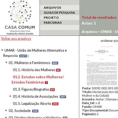
ARQUIVOS
GUIAS DE PESQUISA
Total de resultados:
PROJETO
PARCERIAS
Actas:
1
Arquivos
>
UMAR - Un
Estudos sobre Mulhe
Voltar aos arquivos
ordenar po
UMAR - União de Mulheres Alternativa e
Resposta
1127
I
01. Mulheres e Feminismos
681
01.1. História das Mulheres
66
01.2. Estudos sobre Mulheres/
Estudos Feministas
7
Pasta:
10092.002.001.00
01.3. Figuras/Biografias
65
Título:
Declaração dos Di
Mulher e da Cidadã
01.4. História de Associações
287
Assunto:
Autor: Olympe
Data_txt:
s.d.
01.5. Legalização Aborto
256
Fundo:
UMAR
Tipo Documental:
Docum
02. Sociedade
120
Página(s):
2
03. Direitos Humanos e Violências