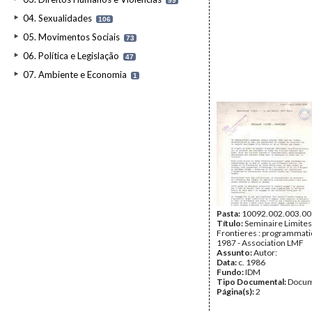
99
04. Sexualidades
106
05. Movimentos Sociais
73
06. Política e Legislação
47
07. Ambiente e Economia
1
Pasta:
10092.002.003.00
Título:
Seminaire Limites
Frontieres : programmat
1987 - Association LMF
Assunto:
Autor:
Data:
c. 1986
Fundo:
IDM
Tipo Documental:
Docum
Página(s):
2