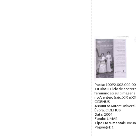
Pasta:
10092.002.002.00
Título:
III Ciclo de confer
feminino ao sul : imagen
no Alentejo (séc. XIX e XX)
CIDEHUS
Assunto:
Autor: Univers
Évora, CIDEHUS
Data:
2004
Fundo:
UMAR
Tipo Documental:
Docum
Página(s):
1