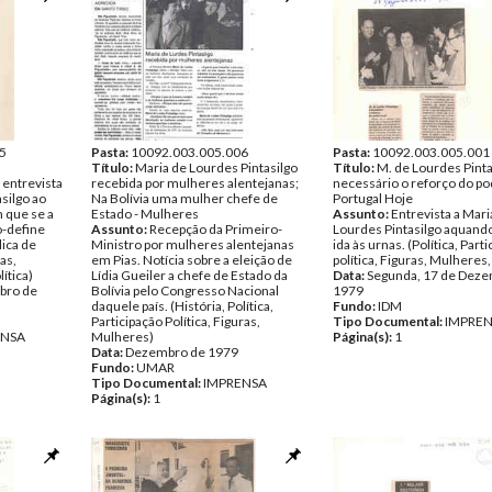
5
Pasta:
10092.003.005.006
Pasta:
10092.003.005.001
Título:
Maria de Lourdes Pintasilgo
Título:
M. de Lourdes Pinta
 entrevista
recebida por mulheres alentejanas;
necessário o reforço do pod
silgo ao
Na Bolívia uma mulher chefe de
Portugal Hoje
m que se a
Estado - Mulheres
Assunto:
Entrevista a Mari
o-define
Assunto:
Recepção da Primeiro-
Lourdes Pintasilgo aquand
lica de
Ministro por mulheres alentejanas
ida às urnas. (Política, Part
as,
em Pias. Notícia sobre a eleição de
política, Figuras, Mulheres,
ítica)
Lídia Gueiler a chefe de Estado da
Data:
Segunda, 17 de Deze
bro de
Bolívia pelo Congresso Nacional
1979
daquele país. (História, Política,
Fundo:
IDM
Participação Política, Figuras,
Tipo Documental:
IMPRE
ENSA
Mulheres)
Página(s):
1
Data:
Dezembro de 1979
Fundo:
UMAR
Tipo Documental:
IMPRENSA
Página(s):
1