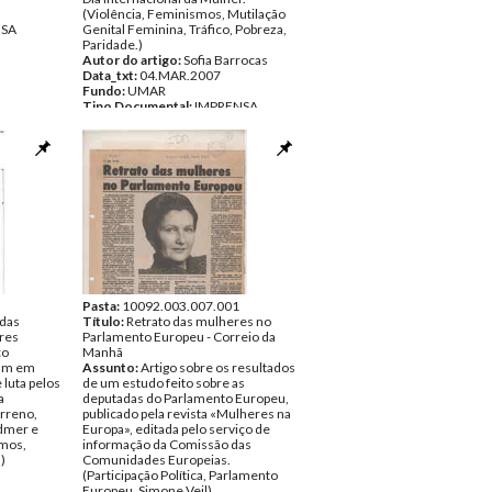
(Violência, Feminismos, Mutilação
NSA
Genital Feminina, Tráfico, Pobreza,
Paridade.)
Autor do artigo:
Sofia Barrocas
Data_txt:
04.MAR.2007
Fundo:
UMAR
Tipo Documental:
IMPRENSA
Página(s):
6
Pasta:
10092.003.007.001
 das
Título:
Retrato das mulheres no
eres
Parlamento Europeu - Correio da
co
Manhã
ram em
Assunto:
Artigo sobre os resultados
 luta pelos
de um estudo feito sobre as
a
deputadas do Parlamento Europeu,
arreno,
publicado pela revista «Mulheres na
idmer e
Europa», editada pelo serviço de
smos,
informação da Comissão das
)
Comunidades Europeias.
(Participação Política, Parlamento
Europeu, Simone Veil)