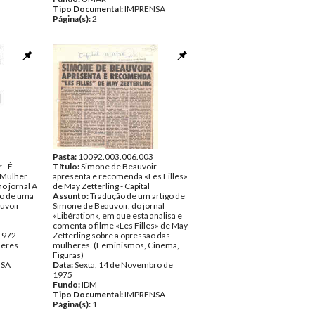
Tipo Documental:
IMPRENSA
Página(s):
2
Pasta:
10092.003.006.003
 - É
Título:
Simone de Beauvoir
a Mulher
apresenta e recomenda «Les Filles»
no jornal A
de May Zetterling - Capital
ão de uma
Assunto:
Tradução de um artigo de
auvoir
Simone de Beauvoir, do jornal
«Libération», em que esta analisa e
comenta o filme «Les Filles» de May
 1972
Zetterling sobre a opressão das
heres
mulheres. (Feminismos, Cinema,
Figuras)
NSA
Data:
Sexta, 14 de Novembro de
1975
Fundo:
IDM
Tipo Documental:
IMPRENSA
Página(s):
1