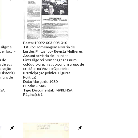
Pasta:
10092.003.005.010
silgo: é
Título:
Homenagem a Maria de
er local -
Lurdes Pintasilgo - Revista Mulheres
Assunto:
Maria de Lourdes
a de
Pintasilgo foi homenageada num
o de sua
colóquio organizado por um grupo de
icipação
cristãos na Voz do Operário.
 História)
(Participação política, Figuras,
mbro de
Política)
Data:
Março de 1980
Fundo:
UMAR
NSA
Tipo Documental:
IMPRENSA
Página(s):
1