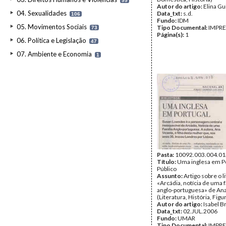
99
Autor do artigo:
Elina G
04. Sexualidades
Data_txt:
s.d.
106
Fundo:
IDM
05. Movimentos Sociais
Tipo Documental:
IMPR
73
Página(s):
1
06. Política e Legislação
47
07. Ambiente e Economia
1
Pasta:
10092.003.004.01
Título:
Uma inglesa em Po
Público
Assunto:
Artigo sobre o l
«Arcádia, notícia de uma f
anglo-portuguesa» de Ana
(Literatura, História, Figu
Autor do artigo:
Isabel B
Data_txt:
02.JUL.2006
Fundo:
UMAR
Tipo Documental:
IMPR