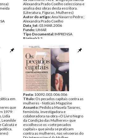
ensa)
Alexandra Prado Coelho selecciona e
lmeida
analisa dez obras desta escritora.
(Literatura, Figuras, Mulheres)
Autor do artigo:
Ana Navarro Pedro ;
NSA
Alexandra Prado Coelho
Data_txt:
03.MAR.2006
Fundo:
UMAR
Tipo Documental:
IMPRENSA
Página(s):
3
Pasta:
10092.003.006.006
olítica em
Título:
Os pecados capitais contra as
mulheres - Notícais Magazine
lheres que
Assunto:
Pedido a Mauela Tavares,
em 1979:
feminista, investigadora e
, Lídia
colaboradora na obra «O Livro Negro
, Leonilde
da Condição das Mulheres» que
e Calcutá e
escolhesse os «sete pecados
olítica,
capitais» que ainda se praticam
eres)
contra as mulheres, nas vésoeras do
Dia Internacional da Mulher.