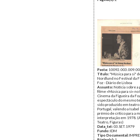
Pasta:
10092.003.009.00
Título:
"Música para si" d
Nordlund no Festival da F
Foz - Diário de Lisboa
Assunto:
Notícia sobre a
filme «Música para si» no 
Cinema da Figueira da Fo
espectáculo do mesmo te
sido produzido em teatr
Portugal, valendo a Isabel
prémio de crítico para a 
interpretação em 1978. (
Teatro, Figuras)
Data_txt:
03.SET.1979
Fundo:
IDM
Tipo Documental:
IMPR
Página(s):
1