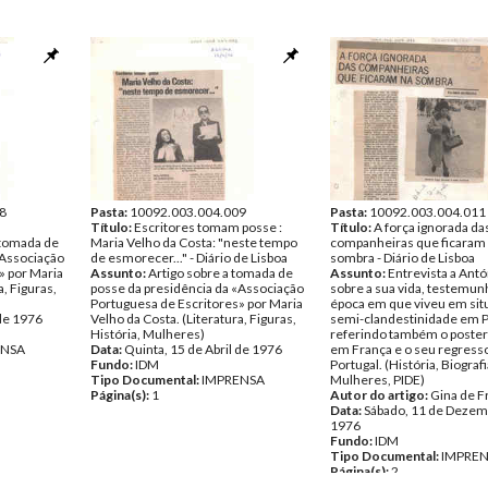
8
Pasta:
10092.003.004.009
Pasta:
10092.003.004.011
Título:
Escritores tomam posse :
Título:
A força ignorada da
 tomada de
Maria Velho da Costa: "neste tempo
companheiras que ficaram
«Associação
de esmorecer..." - Diário de Lisboa
sombra - Diário de Lisboa
» por Maria
Assunto:
Artigo sobre a tomada de
Assunto:
Entrevista a Antó
a, Figuras,
posse da presidência da «Associação
sobre a sua vida, testemun
Portuguesa de Escritores» por Maria
época em que viveu em sit
 de 1976
Velho da Costa. (Literatura, Figuras,
semi-clandestinidade em P
História, Mulheres)
referindo também o posteri
ENSA
Data:
Quinta, 15 de Abril de 1976
em França e o seu regresso
Fundo:
IDM
Portugal. (História, Biografi
Tipo Documental:
IMPRENSA
Mulheres, PIDE)
Página(s):
1
Autor do artigo:
Gina de F
Data:
Sábado, 11 de Dezem
1976
Fundo:
IDM
Tipo Documental:
IMPRE
Página(s):
2