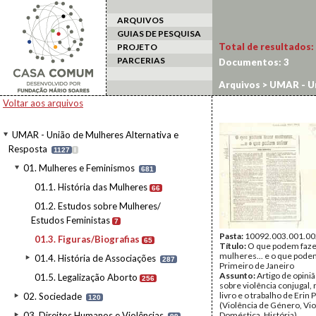
ARQUIVOS
GUIAS DE PESQUISA
Total de resultados:
PROJETO
PARCERIAS
Documentos:
3
Arquivos
>
UMAR - Un
Voltar aos arquivos
UMAR - União de Mulheres Alternativa e
Resposta
1127
I
01. Mulheres e Feminismos
681
01.1. História das Mulheres
66
01.2. Estudos sobre Mulheres/
Estudos Feministas
7
Pasta:
10092.003.001.00
01.3. Figuras/Biografias
65
Título:
O que podem faze
mulheres... e o que podem
01.4. História de Associações
287
Primeiro de Janeiro
Assunto:
Artigo de opini
01.5. Legalização Aborto
256
sobre violência conjugal, 
livro e o trabalho de Erin 
02. Sociedade
120
(Violência de Género, Vio
03. Direitos Humanos e Violências
Doméstica, História)