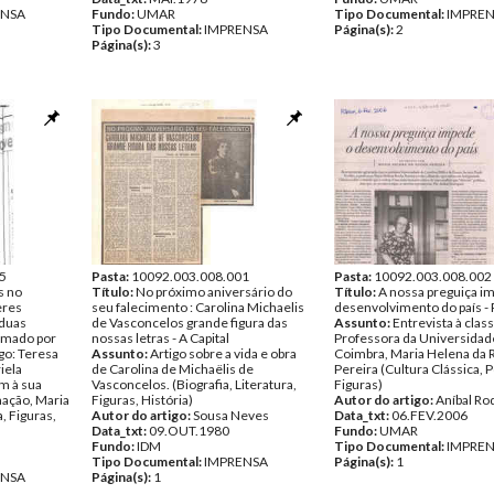
ENSA
Fundo:
UMAR
Tipo Documental:
IMPRE
Tipo Documental:
IMPRENSA
Página(s):
2
Página(s):
3
5
Pasta:
10092.003.008.001
Pasta:
10092.003.008.002
s no
Título:
No próximo aniversário do
Título:
A nossa preguiça i
eres
seu falecimento : Carolina Michaelis
desenvolvimento do país - 
 duas
de Vasconcelos grande figura das
Assunto:
Entrevista à class
rmado por
nossas letras - A Capital
Professora da Universidad
go: Teresa
Assunto:
Artigo sobre a vida e obra
Coimbra, Maria Helena da 
iela
de Carolina de Michaëlis de
Pereira (Cultura Clássica, Po
m à sua
Vasconcelos. (Biografia, Literatura,
Figuras)
mação, Maria
Figuras, História)
Autor do artigo:
Aníbal Ro
a, Figuras,
Autor do artigo:
Sousa Neves
Data_txt:
06.FEV.2006
Data_txt:
09.OUT.1980
Fundo:
UMAR
Fundo:
IDM
Tipo Documental:
IMPRE
Tipo Documental:
IMPRENSA
Página(s):
1
ENSA
Página(s):
1