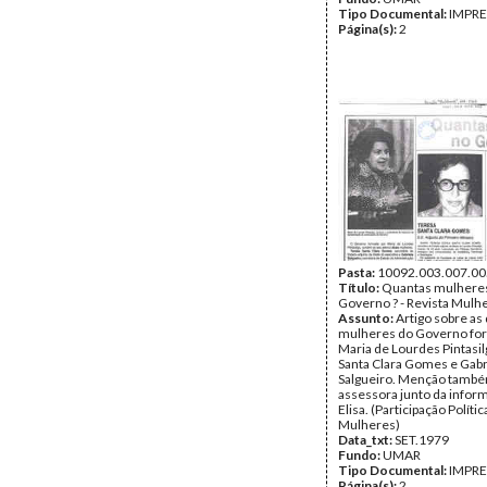
Tipo Documental:
IMPR
Página(s):
2
Pasta:
10092.003.007.00
Título:
Quantas mulhere
Governo ? - Revista Mulh
Assunto:
Artigo sobre as
mulheres do Governo fo
Maria de Lourdes Pintasil
Santa Clara Gomes e Gabr
Salgueiro. Menção també
assessora junto da infor
Elisa. (Participação Polític
Mulheres)
Data_txt:
SET.1979
Fundo:
UMAR
Tipo Documental:
IMPR
Página(s):
2