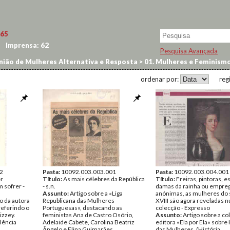
65
Imprensa:
62
Pesquisa Avançada
ião de Mulheres Alternativa e Resposta
>
01. Mulheres e Feminism
ordenar por:
reg
2
Pasta:
10092.003.003.001
Pasta:
10092.003.004.001
r
Título:
As mais célebres da República
Título:
Freiras, pintoras, e
 sofrer -
- s.n.
damas da rainha ou empre
Assunto:
Artigo sobre a «Liga
anónimas, as mulheres do 
ão da autora
Republicana das Mulheres
XVIII são agora reveladas 
referindo o
Portuguesas», destacando as
colecção - Expresso
Pizzey.
feministas Ana de Castro Osório,
Assunto:
Artigo sobre a co
lência
Adelaide Cabete, Carolina Beatriz
editora «Ela por Ela» sobre 
Ângelo e Elina Guimarães.
das Mulheres. (História,