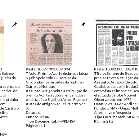
3
Pasta:
10092.003.009.004
Pasta:
10092.003.006.018
e Solveig
Título:
Prémio Acarte distingue Lúcia
Título:
Simone de Beauvoir
igueira da
Sigalho pelo solo «O sorriso da
preciso rever a situação d
Gioconda» : as virtudes da ruptura -
Assunto:
Artigo publicado 
 presença do
Diário de Notícias
Capital, baseado na traduç
Festival de
Assunto:
Artigo sobre a atribuição do
entrevista a Simone de Be
z. Um
prémio Acarte à autora, encenadora
efectuada pelo Le Nouvel
ma já tinha
e actriz Lúcia Sigalho. (Artes, Figuras)
Observateur, em 1972.
o em
Autor do artigo:
Raquel Palermo de
Data:
Sexta, 14 de Abril de
 de Castro o
Sá
Fundo:
UMAR - União Mul
melhor
Data:
s.d.
Alternativa e Resposta
Artes,
Fundo:
UMAR
Tipo Documental:
IMPRE
Tipo Documental:
IMPRENSA
Página(s):
2
Página(s):
1
ENSA