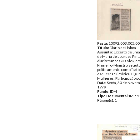
Pasta:
10092.003.005.00
Título:
Diário de Lisboa
Assunto:
Excerto de uma
de Maria de Lourdes Pinta
diário francês «La vie», e
Primeiro-Ministro se aut
politicamente como "cató
esquerda". (Política, Figur
Mulheres, Participação pol
Data:
Sexta, 30 de Novem
1979
Fundo:
IDM
Tipo Documental:
IMPR
Página(s):
1