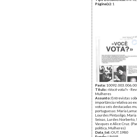
Página(s):
1
Pasta:
10092.003.006.00
Título:
«Você vota?» - Rev
Mulheres
Assunto:
Entrevistas sob
importância relativa ao ex
voto a seis destacadas m
portuguesas: Maria Lamas
Lourdes Pintasilgo, Maria
Seixas, Lurdes Norberto,
Vasques e Alice Cruz. (Pa
política, Mulheres)
Data_txt:
OUT.1980
Fundo:
UMAR