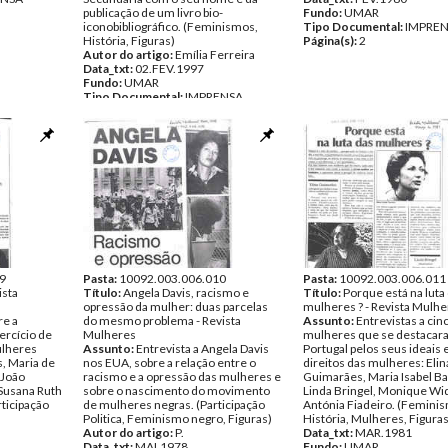
publicação de um livro bio-
Fundo:
UMAR
iconobibliográfico. (Feminismos,
Tipo Documental:
IMPRE
História, Figuras)
Página(s):
2
Autor do artigo:
Emília Ferreira
Data_txt:
02.FEV.1997
Fundo:
UMAR
Tipo Documental:
IMPRENSA
Página(s):
1
9
Pasta:
10092.003.006.010
Pasta:
10092.003.006.011
ista
Título:
Angela Davis, racismo e
Título:
Porque está na luta
opressão da mulher: duas parcelas
mulheres ? - Revista Mulh
re a
do mesmo problema - Revista
Assunto:
Entrevistas a cin
ercício de
Mulheres
mulheres que se destaca
ulheres
Assunto:
Entrevista a Angela Davis
Portugal pelos seus ideais e
, Maria de
nos EUA, sobre a relação entre o
direitos das mulheres: Elin
 João
racismo e a opressão das mulheres e
Guimarães, Maria Isabel B
 Susana Ruth
sobre o nascimento do movimento
Linda Bringel, Monique W
rticipação
de mulheres negras. (Participação
Antónia Fiadeiro. (Femini
Politica, Feminismo negro, Figuras)
História, Mulheres, Figuras
Autor do artigo:
P.
Data_txt:
MAR.1981
Data_txt:
MAI.1978
Fundo:
UMAR