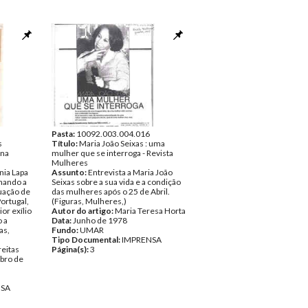
Pasta:
10092.003.004.016
s
Título:
Maria João Seixas : uma
 na
mulher que se interroga - Revista
Mulheres
nia Lapa
Assunto:
Entrevista a Maria João
hando a
Seixas sobre a sua vida e a condição
uação de
das mulheres após o 25 de Abril.
ortugal,
(Figuras, Mulheres,)
or exílio
Autor do artigo:
Maria Teresa Horta
 a
Data:
Junho de 1978
as,
Fundo:
UMAR
Tipo Documental:
IMPRENSA
reitas
Página(s):
3
bro de
NSA