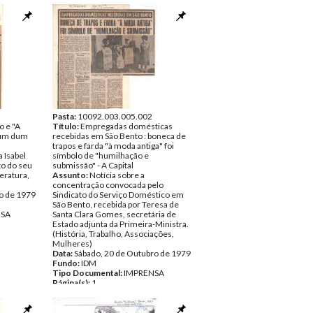
Pasta:
10092.003.005.002
o e "A
Título:
Empregadas domésticas
 fim dum
recebidas em São Bento : boneca de
trapos e farda "à moda antiga" foi
a Isabel
símbolo de "humilhação e
o do seu
submissão" - A Capital
teratura,
Assunto:
Notícia sobre a
concentração convocada pelo
o de 1979
Sindicato do Serviço Doméstico em
São Bento, recebida por Teresa de
NSA
Santa Clara Gomes, secretária de
Estado adjunta da Primeira-Ministra.
(História, Trabalho, Associações,
Mulheres)
Data:
Sábado, 20 de Outubro de 1979
Fundo:
IDM
Tipo Documental:
IMPRENSA
Página(s):
1