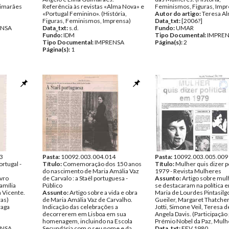
uimarães
Referência às revistas «Alma Nova» e
Feminismos, Figuras, Impr
«Portugal Feminino». (História,
Autor do artigo:
Teresa A
Figuras, Feminismos, Imprensa)
Data_txt:
[2006?]
ENSA
Data_txt:
s.d.
Fundo:
UMAR
Fundo:
IDM
Tipo Documental:
IMPRE
Tipo Documental:
IMPRENSA
Página(s):
2
Página(s):
1
3
Pasta:
10092.003.004.014
Pasta:
10092.003.005.009
rtugal -
Título:
Comemoração dos 150 anos
Título:
Mulher quis dizer p
do nascimento de Maria Amália Vaz
1979 - Revista Mulheres
ivro
de Carvalo : a Staël portuguesa -
Assunto:
Artigo sobre mu
amília
Público
se destacaram na política 
 Vicente.
Assunto:
Artigo sobre a vida e obra
Maria de Lourdes Pintasilgo
ras)
de Maria Amália Vaz de Carvalho.
Gueiler, Margaret Thatcher
raga
Indicação das celebrações a
Jotti, Simone Veil, Teresa d
decorrerem em Lisboa em sua
Angela Davis. (Participação p
homenagem, incluindo na Escola
Prémio Nobel da Paz, Mulh
ENSA
Secundária com o seu nome e da
Data_txt:
FEV.1980