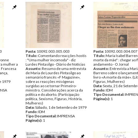
3
Pasta:
10092.003.005.003
Pasta:
10092.003.004.007
Título:
Comentando reacções hostis
Título:
Maria Isabel Barren
Yvonne
: "Uma mulher incomoda" - diz
morte da mãe" : chegar ao
ra mulher a
Lurdes Pintasilgo - Diário de Notícias
andamento - O Jornal
a Francesa
Assunto:
Resumo de uma entrevista
Assunto:
Entrevista a Mari
rança,
de Maria de Lourdes Pintasilgo ao
Barreno sobre o lançament
semanário francês «F Magazine»,
livro «A morte da mãe». (Li
de 1979
sobre as reacções misógenas
Figuras, Mulheres)
surgidas ao se tornar Primeiro-
Data:
Sexta, 21 de Setembr
ENSA
ministro. Considerações acerca da
Fundo:
IDM
política e do aborto. (Participação
Tipo Documental:
IMPRE
política, Sexismo, Figuras, História,
Página(s):
1
Mulheres)
Data:
Sábado, 1 de Setembro de 1979
Fundo:
IDM
Tipo Documental:
IMPRENSA
Página(s):
1