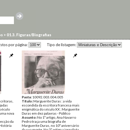
os
>
01.3. Figuras/Biografias
istos por página:
Tipo de listagem:
Pasta:
10092.003.004.005
scritoras,
Título:
Marguerite Duras : a vida
gadas
escondida da escritora francesa mais
século
enigmática do século XX ; Marguerite
numa nova
Duras em dez palavras - Público
Assunto:
No 1º artigo, Ana Navarro
lecção da
Pedro traça uma biografia de
História
Marguerite Duras, no 10º aniversário
da sua morte. No 2º artigo a jornalista