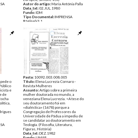
NSA
Autor do artigo:
Maria Antónia Palla
Data_txt:
02.JUL.1980
Fundo:
IDM
Tipo Documental:
IMPRENSA
Página(s):
1
Pasta:
10092.003.008.005
mpede o
Título:
Elena Lucrezia Cornaro -
Público
Revista Mulheres
icista e
Assunto:
Artigo sobre a primeira
e de
mulher doutorada no mundo, a
Rocha
veneziana Elena Lucrezia. <A tese do
lítica,
seu doutoramento foi em
«dialéctica» (1678) porque a
drigues
Congregação de Professores da
Universidade de Pádua a impediu de
se candidatar ao doutoramento em
NSA
Teologia. (Filosofia, Literatura,
Figuras, História)
Data_txt:
DEZ.1982
Fundo:
UMAR