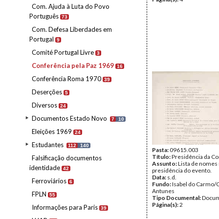
Com. Ajuda à Luta do Povo
Português
73
Com. Defesa Liberdades em
Portugal
9
Comité Portugal Livre
3
Conferência pela Paz 1969
16
Conferência Roma 1970
39
Deserções
5
Diversos
24
Documentos Estado Novo
7
10
Eleições 1969
24
Estudantes
112
140
Pasta:
09615.003
Título:
Presidência da Co
Falsificação documentos
Assunto:
Lista de nomes
identidade
42
presidência do evento.
Data:
s.d.
Ferroviários
6
Fundo:
Isabel do Carmo/
Antunes
FPLN
55
Tipo Documental:
Docum
Página(s):
2
Informações para Paris
39