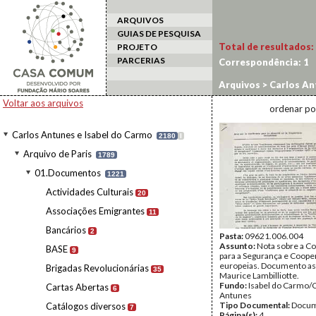
ARQUIVOS
GUIAS DE PESQUISA
Total de resultados:
PROJETO
PARCERIAS
Correspondência:
1
Arquivos
>
Carlos An
1969
Voltar aos arquivos
ordenar po
Carlos Antunes e Isabel do Carmo
2180
I
Arquivo de Paris
1789
01.Documentos
1221
Actividades Culturais
20
Associações Emigrantes
11
Bancários
2
Pasta:
09621.006.004
Assunto:
Nota sobre a C
BASE
9
para a Segurança e Coope
europeias. Documento as
Brigadas Revolucionárias
35
Maurice Lambilliotte.
Fundo:
Isabel do Carmo/
Cartas Abertas
6
Antunes
Tipo Documental:
Docum
Catálogos diversos
7
Página(s):
4