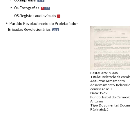
03.Imprensa
378
04.Fotografias
6
45
05.Registos audiovisuais
5
Partido Revolucionário do Proletariado-
Brigadas Revolucionárias
391
Pasta:
09615.006
Título:
Relatório da comis
Assunto:
Armamento,
desarmamento. Relatório
comissão nº 3.
Data:
1969
Fundo:
Isabel do Carmo/
Antunes
Tipo Documental:
Docum
Página(s):
5