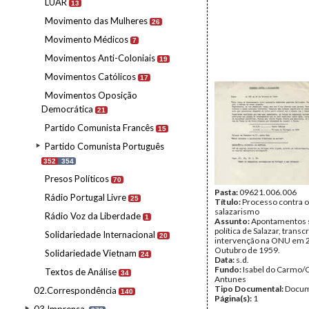
LUAR
13
Movimento das Mulheres
26
Movimento Médicos
7
Movimentos Anti-Coloniais
19
Movimentos Católicos
17
Movimentos Oposição
Democrática
21
Partido Comunista Francês
15
Partido Comunista Português
352
354
Presos Políticos
70
Pasta:
09621.006.006
Rádio Portugal Livre
25
Título:
Processo contra o
salazarismo
Rádio Voz da Liberdade
1
Assunto:
Apontamentos 
política de Salazar, transc
Solidariedade Internacional
20
intervenção na ONU em 
Outubro de 1959.
Solidariedade Vietnam
24
Data:
s.d.
Fundo:
Isabel do Carmo/
Textos de Análise
34
Antunes
Tipo Documental:
Docum
02.Correspondência
140
Página(s):
1