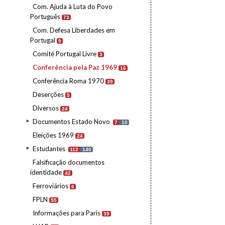
Com. Ajuda à Luta do Povo
Português
73
Com. Defesa Liberdades em
Portugal
9
Comité Portugal Livre
3
Conferência pela Paz 1969
16
Conferência Roma 1970
39
Deserções
5
Diversos
24
Documentos Estado Novo
7
10
Eleições 1969
24
Estudantes
112
140
Falsificação documentos
identidade
42
Ferroviários
6
FPLN
55
Informações para Paris
39