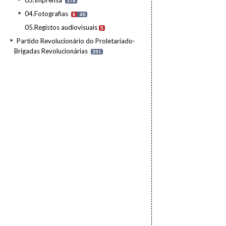
03.Imprensa
378
04.Fotografias
6
45
05.Registos audiovisuais
5
Partido Revolucionário do Proletariado-
Brigadas Revolucionárias
391