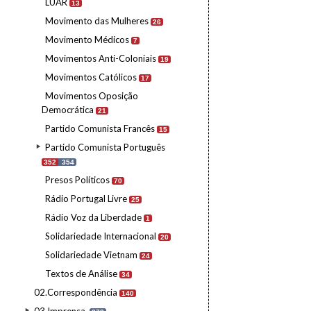
LUAR
13
Movimento das Mulheres
26
Movimento Médicos
7
Movimentos Anti-Coloniais
19
Movimentos Católicos
17
Movimentos Oposição
Democrática
21
Partido Comunista Francês
15
Partido Comunista Português
352
354
Presos Políticos
70
Rádio Portugal Livre
25
Rádio Voz da Liberdade
1
Solidariedade Internacional
20
Solidariedade Vietnam
24
Textos de Análise
34
02.Correspondência
140