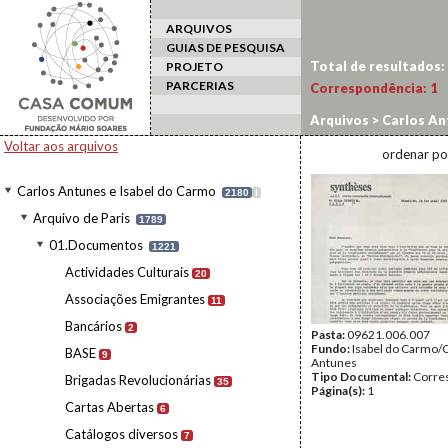
ARQUIVOS
GUIAS DE PESQUISA
Total de resultados:
PROJETO
PARCERIAS
Correspondência:
1
Arquivos
>
Carlos An
1969
Voltar aos arquivos
ordenar po
Carlos Antunes e Isabel do Carmo
2180
I
Arquivo de Paris
1789
01.Documentos
1221
Actividades Culturais
20
Associações Emigrantes
11
Bancários
2
Pasta:
09621.006.007
Fundo:
Isabel do Carmo/
BASE
9
Antunes
Tipo Documental:
Corre
Brigadas Revolucionárias
35
Página(s):
1
Cartas Abertas
6
Catálogos diversos
7