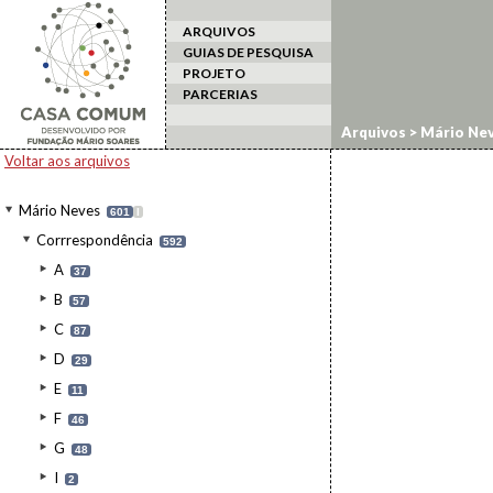
ARQUIVOS
GUIAS DE PESQUISA
PROJETO
PARCERIAS
Arquivos
>
Mário Ne
Voltar aos arquivos
Mário Neves
601
I
Corrrespondência
592
A
37
B
57
C
87
D
29
E
11
F
46
G
48
I
2