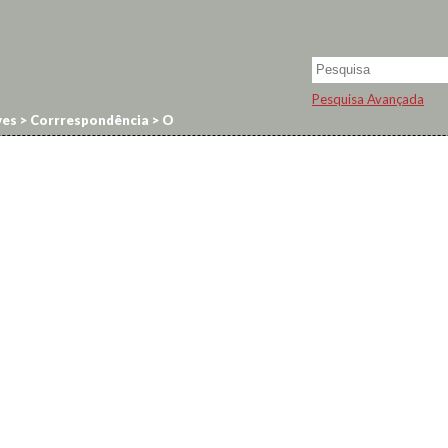
Pesquisa Avançada
ves
>
Corrrespondência
>
O