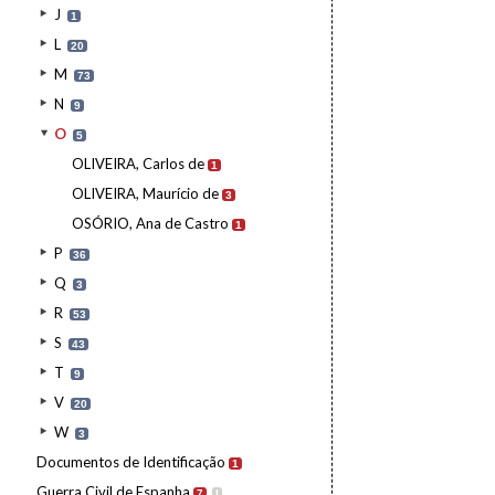
J
1
L
20
M
73
N
9
O
5
OLIVEIRA, Carlos de
1
OLIVEIRA, Maurício de
3
OSÓRIO, Ana de Castro
1
P
36
Q
3
R
53
S
43
T
9
V
20
W
3
Documentos de Identificação
1
Guerra Civil de Espanha
7
I