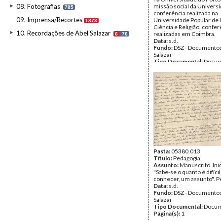
08. Fotografias
missão social da Universi
785
conferência realizada na
09. Imprensa/Recortes
Universidade Popular de 
1873
Ciência e Religião, confe
10. Recordações de Abel Salazar
realizadas em Coimbra.
6
76
Data:
s.d.
Fundo:
DSZ - Documentos
Salazar
Tipo Documental:
Docum
Página(s):
6
Pasta:
05380.013
Título:
Pedagogia
Assunto:
Manuscrito. Ini
"Sabe-se o quanto é difícil
conhecer, um assunto". P
Data:
s.d.
Fundo:
DSZ - Documentos
Salazar
Tipo Documental:
Docum
Página(s):
1