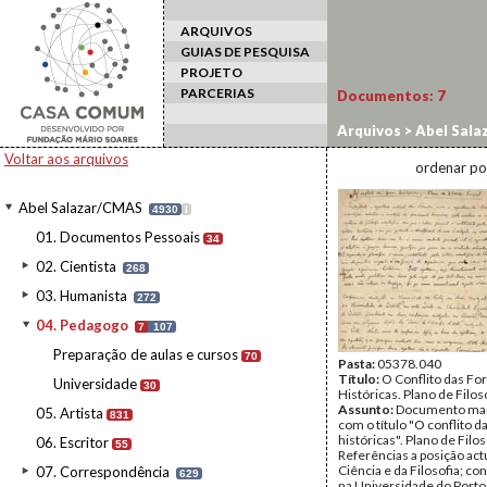
ARQUIVOS
GUIAS DE PESQUISA
PROJETO
PARCERIAS
Documentos:
7
Arquivos
>
Abel Sala
Voltar aos arquivos
ordenar po
Abel Salazar/CMAS
4930
I
01. Documentos Pessoais
34
02. Cientista
268
03. Humanista
272
04. Pedagogo
7
107
Preparação de aulas e cursos
70
Pasta:
05378.040
Título:
O Conflito das Fo
Universidade
30
Históricas. Plano de Filoso
Assunto:
Documento man
05. Artista
831
com o título "O conflito d
históricas". Plano de Filos
06. Escritor
55
Referências a posição act
Ciência e da Filosofia; co
07. Correspondência
629
na Universidade do Porto 