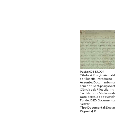
Pasta:
05385.004
Título:
A Posição Actual d
da Filosofia. Introdução
Assunto:
Documento man
com o título "A posição ac
Ciência e da Filosofia. Int
Faculdade de Medicina de
Data:
Sexta, 3 de Feverei
Fundo:
DSZ - Documentos
Salazar
Tipo Documental:
Docum
Página(s):
8