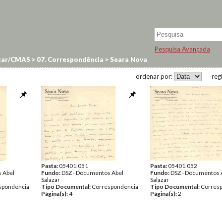
Pesquisa Avançada
zar/CMAS
>
07. Correspondência
>
Seara Nova
ordenar por:
reg
Pasta:
05401.051
Pasta:
05401.052
 Abel
Fundo:
DSZ - Documentos Abel
Fundo:
DSZ - Documentos 
Salazar
Salazar
spondencia
Tipo Documental:
Correspondencia
Tipo Documental:
Corres
Página(s):
4
Página(s):
2