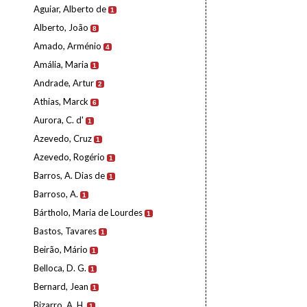
Aguiar, Alberto de
1
Alberto, João
8
Amado, Arménio
4
Amália, Maria
1
Andrade, Artur
2
Athias, Marck
6
Aurora, C. d'
1
Azevedo, Cruz
1
Azevedo, Rogério
1
Barros, A. Dias de
1
Barroso, A.
1
Bártholo, Maria de Lourdes
1
Bastos, Tavares
1
Beirão, Mário
1
Belloca, D. G.
1
Bernard, Jean
1
Bizarro, A. H.
1