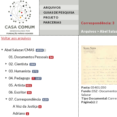
ARQUIVOS
GUIAS DE PESQUISA
PROJETO
PARCERIAS
Correspondência:
3
Arquivos
>
Abel Sala
Voltar aos arquivos
Abel Salazar/CMAS
4930
I
01. Documentos Pessoais
34
02. Cientista
268
03. Humanista
272
04. Pedagogo
7
107
05. Artista
831
Pasta:
05401.050
Fundo:
DSZ - Documentos
06. Escritor
55
Salazar
Tipo Documental:
Corre
07. Correspondência
629
Página(s):
2
A Voz da Justiça
4
Adriano
1