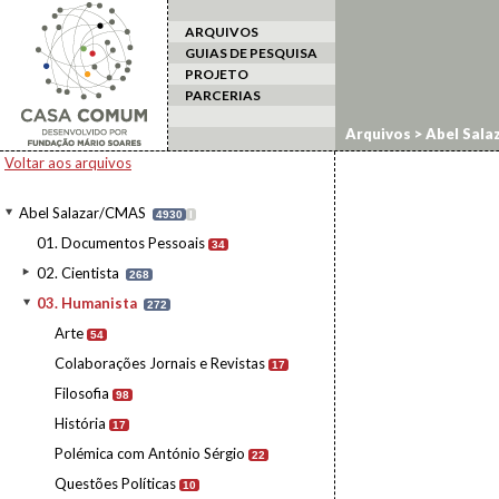
ARQUIVOS
GUIAS DE PESQUISA
PROJETO
PARCERIAS
Arquivos
>
Abel Sala
Voltar aos arquivos
Abel Salazar/CMAS
4930
I
01. Documentos Pessoais
34
02. Cientista
268
03. Humanista
272
Arte
54
Colaborações Jornais e Revistas
17
Filosofia
98
História
17
Polémica com António Sérgio
22
Questões Políticas
10