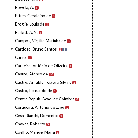
Bowela, A.
1
Brites, Geraldino de
6
Broglie, Louis de
3
Burkitt, A. N.
1
Campos, Virgílio Marinha de
5
Cardoso, Bruno Santos
1
3
Carlier
1
Carneiro, António de Oliveira
1
Castro, Afonso de
40
Castro, Arnaldo Teixeira Silva e
1
Castro, Fernando de
1
Centro Repub. Acad. de Coimbra
6
Cerqueira, António de Lago
1
Cesa-Bianchi, Domenico
1
Chaves, Roberto
3
Coelho, Manoel Maria
1