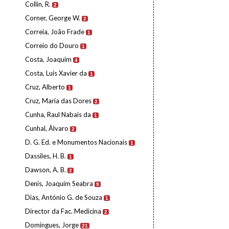
Collin, R.
2
Corner, George W.
2
Correia, João Frade
1
Correio do Douro
1
Costa, Joaquim
4
Costa, Luis Xavier da
1
Cruz, Alberto
1
Cruz, Maria das Dores
2
Cunha, Raul Nabais da
1
Cunhal, Álvaro
2
D. G. Ed. e Monumentos Nacionais
1
Dassiles, H. B.
1
Dawson, A. B.
2
Denis, Joaquim Seabra
9
Dias, António G. de Souza
1
Director da Fac. Medicina
2
Domingues, Jorge
21