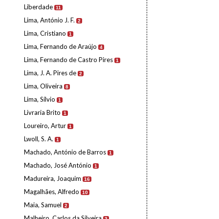
Liberdade
11
Lima, António J. F.
2
Lima, Cristiano
1
Lima, Fernando de Araújo
4
Lima, Fernando de Castro Pires
1
Lima, J. A. Pires de
2
Lima, Oliveira
8
Lima, Sílvio
1
Livraria Brito
1
Loureiro, Artur
1
Lwoll, S. A.
1
Machado, António de Barros
1
Machado, José António
1
Madureira, Joaquim
16
Magalhães, Alfredo
10
Maia, Samuel
2
Malheiro, Carlos da Silveira
3