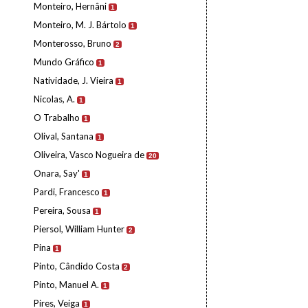
Monteiro, Hernâni
1
Monteiro, M. J. Bártolo
1
Monterosso, Bruno
2
Mundo Gráfico
1
Natividade, J. Vieira
1
Nicolas, A.
1
O Trabalho
1
Olival, Santana
1
Oliveira, Vasco Nogueira de
20
Onara, Say'
1
Pardi, Francesco
1
Pereira, Sousa
1
Piersol, William Hunter
2
Pina
1
Pinto, Cândido Costa
2
Pinto, Manuel A.
1
Pires, Veiga
1