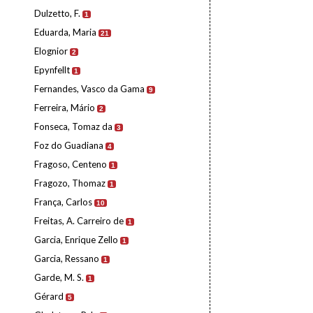
Dulzetto, F.
1
Eduarda, Maria
21
Elognior
2
Epynfellt
1
Fernandes, Vasco da Gama
9
Ferreira, Mário
2
Fonseca, Tomaz da
3
Foz do Guadiana
4
Fragoso, Centeno
1
Fragozo, Thomaz
1
França, Carlos
10
Freitas, A. Carreiro de
1
Garcia, Enrique Zello
1
Garcia, Ressano
1
Garde, M. S.
1
Gérard
5