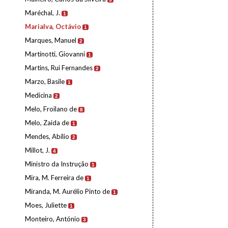
Maréchal, J.
1
Marialva, Octávio
1
Marques, Manuel
2
Martinotti, Giovanni
1
Martins, Rui Fernandes
2
Marzo, Basile
1
Medicina
2
Melo, Froilano de
8
Melo, Zaida de
1
Mendes, Abílio
2
Millot, J.
4
Ministro da Instrução
1
Mira, M. Ferreira de
1
Miranda, M. Aurélio Pinto de
1
Moes, Juliette
1
Monteiro, António
3