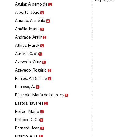
Aguiar, Alberto de
1
Alberto, João
8
Amado, Arménio
4
Amália, Maria
1
Andrade, Artur
2
Athias, Marck
6
Aurora, C. d'
1
Azevedo, Cruz
1
Azevedo, Rogério
1
Barros, A. Dias de
1
Barroso, A.
1
Bártholo, Maria de Lourdes
1
Bastos, Tavares
1
Beirão, Mário
1
Belloca, D. G.
1
Bernard, Jean
1
Bizarro, A. H.
1