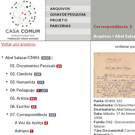
ARQUIVOS
GUIAS DE PESQUISA
PROJETO
PARCERIAS
Correspondência:
1
Arquivos
>
Abel Sala
Voltar aos arquivos
ordenar po
Abel Salazar/CMAS
4930
I
01. Documentos Pessoais
34
02. Cientista
268
03. Humanista
272
04. Pedagogo
7
107
05. Artista
831
Pasta:
05403.122
Remetente:
Octávio Mari
06. Escritor
55
Destinatário:
Abel Salaza
Data:
Sábado, 17 de Sete
07. Correspondência
629
1938
Fundo:
DSZ - Documentos
A Voz da Justiça
4
Salazar
Tipo Documental:
Corre
Adriano
1
Página(s):
2