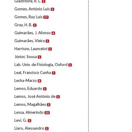
Gladstone, R. L.
1
Gomes, António Luís
1
Gomes, Ruy Luís
27
Gray, H. B.
1
Guimarães, J. Afonso
4
Guimarães, Vieira
1
Harrison, Launcelot
1
Júnior, Sousa
1
Lab. Univ. de Fisiologia, Oxford
1
Leal, Francisco Cunha
7
Lecha-Marzo
8
Lemos, Eduardo
1
Lemos, José António de
1
Lemos, Magalhães
2
Lessa, Almerindo
10
Levi, G.
2
Liaro, Alessandro
1