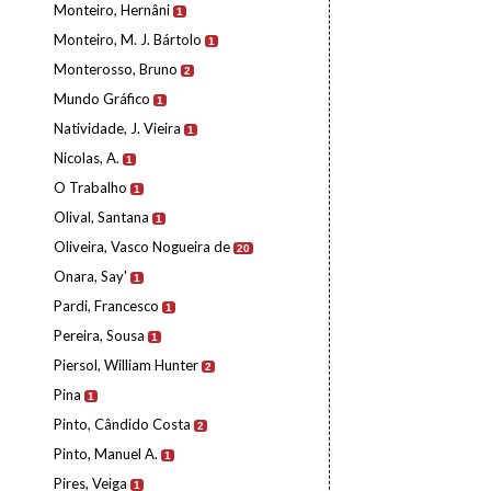
Monteiro, Hernâni
1
Monteiro, M. J. Bártolo
1
Monterosso, Bruno
2
Mundo Gráfico
1
Natividade, J. Vieira
1
Nicolas, A.
1
O Trabalho
1
Olival, Santana
1
Oliveira, Vasco Nogueira de
20
Onara, Say'
1
Pardi, Francesco
1
Pereira, Sousa
1
Piersol, William Hunter
2
Pina
1
Pinto, Cândido Costa
2
Pinto, Manuel A.
1
Pires, Veiga
1