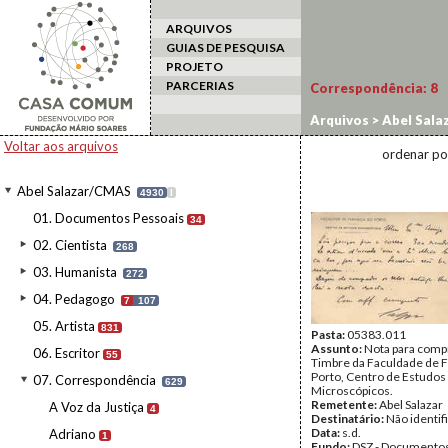
ARQUIVOS
GUIAS DE PESQUISA
PROJETO
PARCERIAS
Correspondência:
8
Arquivos
>
Abel Sala
Voltar aos arquivos
ordenar po
Abel Salazar/CMAS
4930
I
01. Documentos Pessoais
34
02. Cientista
268
03. Humanista
272
04. Pedagogo
7
107
05. Artista
831
Pasta:
05383.011
Assunto:
Nota para compr
06. Escritor
55
Timbre da Faculdade de 
Porto, Centro de Estudos
07. Correspondência
629
Microscópicos.
Remetente:
Abel Salazar
A Voz da Justiça
4
Destinatário:
Não identif
Data:
s.d.
Adriano
1
Fundo:
DSZ - Documentos