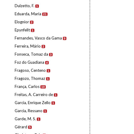
Dulzetto, F.
1
Eduarda, Maria
21
Elognior
2
Epynfellt
1
Fernandes, Vasco da Gama
9
Ferreira, Mário
2
Fonseca, Tomaz da
3
Foz do Guadiana
4
Fragoso, Centeno
1
Fragozo, Thomaz
1
França, Carlos
10
Freitas, A. Carreiro de
1
Garcia, Enrique Zello
1
Garcia, Ressano
1
Garde, M. S.
1
Gérard
5