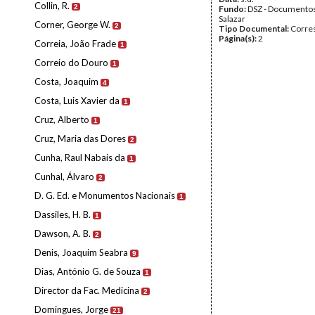
Collin, R.
2
Fundo:
DSZ - Documentos
Salazar
Corner, George W.
2
Tipo Documental:
Corre
Página(s):
2
Correia, João Frade
1
Correio do Douro
1
Costa, Joaquim
4
Costa, Luis Xavier da
1
Cruz, Alberto
1
Cruz, Maria das Dores
2
Cunha, Raul Nabais da
1
Cunhal, Álvaro
2
D. G. Ed. e Monumentos Nacionais
1
Dassiles, H. B.
1
Dawson, A. B.
2
Denis, Joaquim Seabra
9
Dias, António G. de Souza
1
Director da Fac. Medicina
2
Domingues, Jorge
21