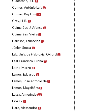
Gladstone, R. L.
1
Gomes, António Luís
1
Gomes, Ruy Luís
27
Gray, H. B.
1
Guimarães, J. Afonso
4
Guimarães, Vieira
1
Harrison, Launcelot
1
Júnior, Sousa
1
Lab. Univ. de Fisiologia, Oxford
1
Leal, Francisco Cunha
7
Lecha-Marzo
8
Lemos, Eduardo
1
Lemos, José António de
1
Lemos, Magalhães
2
Lessa, Almerindo
10
Levi, G.
2
Liaro, Alessandro
1