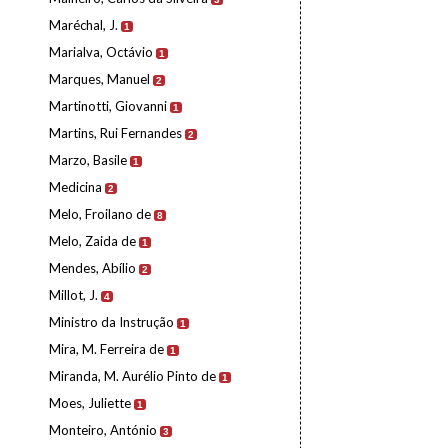
Maréchal, J.
1
Marialva, Octávio
1
Marques, Manuel
2
Martinotti, Giovanni
1
Martins, Rui Fernandes
2
Marzo, Basile
1
Medicina
2
Melo, Froilano de
8
Melo, Zaida de
1
Mendes, Abílio
2
Millot, J.
4
Ministro da Instrução
1
Mira, M. Ferreira de
1
Miranda, M. Aurélio Pinto de
1
Moes, Juliette
1
Monteiro, António
3