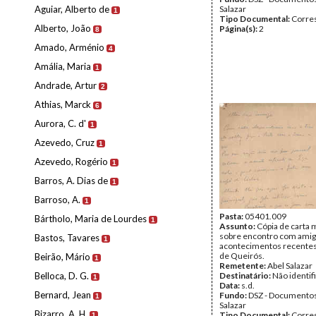
Aguiar, Alberto de
Salazar
1
Tipo Documental:
Corre
Alberto, João
Página(s):
2
8
Amado, Arménio
4
Amália, Maria
1
Andrade, Artur
2
Athias, Marck
6
Aurora, C. d'
1
Azevedo, Cruz
1
Azevedo, Rogério
1
Barros, A. Dias de
1
Barroso, A.
1
Pasta:
05401.009
Bártholo, Maria de Lourdes
1
Assunto:
Cópia de carta 
sobre encontro com amig
Bastos, Tavares
1
acontecimentos recente
de Queirós.
Beirão, Mário
1
Remetente:
Abel Salazar
Belloca, D. G.
Destinatário:
Não identif
1
Data:
s.d.
Bernard, Jean
Fundo:
DSZ - Documentos
1
Salazar
Bizarro, A. H.
Tipo Documental:
Corre
1