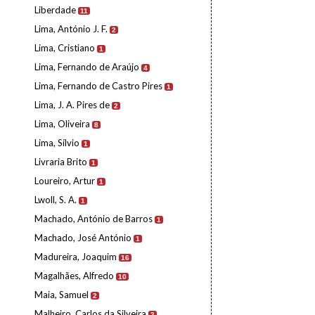
Liberdade
11
Lima, António J. F.
2
Lima, Cristiano
1
Lima, Fernando de Araújo
4
Lima, Fernando de Castro Pires
1
Lima, J. A. Pires de
2
Lima, Oliveira
8
Lima, Sílvio
1
Livraria Brito
1
Loureiro, Artur
1
Lwoll, S. A.
1
Machado, António de Barros
1
Machado, José António
1
Madureira, Joaquim
16
Magalhães, Alfredo
10
Maia, Samuel
2
Malheiro, Carlos da Silveira
3