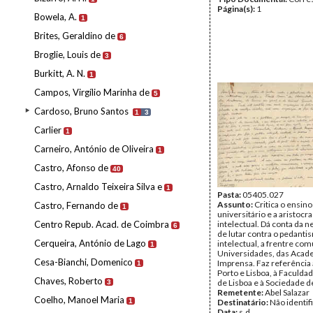
Página(s):
1
Bowela, A.
1
Brites, Geraldino de
6
Broglie, Louis de
3
Burkitt, A. N.
1
Campos, Virgílio Marinha de
5
Cardoso, Bruno Santos
1
3
Carlier
1
Carneiro, António de Oliveira
1
Castro, Afonso de
40
Castro, Arnaldo Teixeira Silva e
1
Pasta:
05405.027
Assunto:
Critica o ensino
Castro, Fernando de
1
universitário e a aristocra
Centro Repub. Acad. de Coimbra
intelectual. Dá conta da 
6
de lutar contra o pedanti
Cerqueira, António de Lago
intelectual, a frentre co
1
Universidades, das Acad
Cesa-Bianchi, Domenico
Imprensa. Faz referência
1
Porto e Lisboa, à Faculda
Chaves, Roberto
de Lisboa e à Sociedade d
3
Remetente:
Abel Salazar
Coelho, Manoel Maria
1
Destinatário:
Não identif
Data:
s.d.