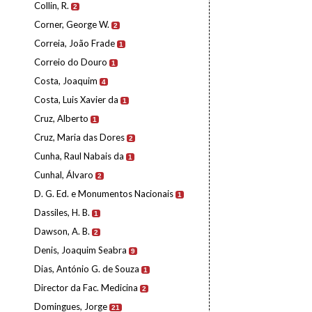
Collin, R.
2
Corner, George W.
2
Correia, João Frade
1
Correio do Douro
1
Costa, Joaquim
4
Costa, Luis Xavier da
1
Cruz, Alberto
1
Cruz, Maria das Dores
2
Cunha, Raul Nabais da
1
Cunhal, Álvaro
2
D. G. Ed. e Monumentos Nacionais
1
Dassiles, H. B.
1
Dawson, A. B.
2
Denis, Joaquim Seabra
9
Dias, António G. de Souza
1
Director da Fac. Medicina
2
Domingues, Jorge
21