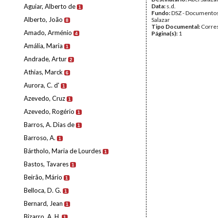
Aguiar, Alberto de
Data:
s.d.
1
Fundo:
DSZ - Documentos
Alberto, João
Salazar
8
Tipo Documental:
Corre
Amado, Arménio
Página(s):
1
4
Amália, Maria
1
Andrade, Artur
2
Athias, Marck
6
Aurora, C. d'
1
Azevedo, Cruz
1
Azevedo, Rogério
1
Barros, A. Dias de
1
Barroso, A.
1
Bártholo, Maria de Lourdes
1
Bastos, Tavares
1
Beirão, Mário
1
Belloca, D. G.
1
Bernard, Jean
1
Bizarro, A. H.
1