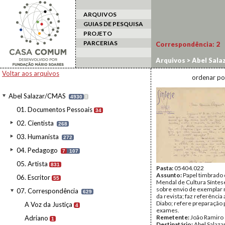
ARQUIVOS
GUIAS DE PESQUISA
PROJETO
PARCERIAS
Correspondência:
2
Arquivos
>
Abel Sala
Voltar aos arquivos
ordenar po
Abel Salazar/CMAS
4930
I
01. Documentos Pessoais
34
02. Cientista
268
03. Humanista
272
04. Pedagogo
7
107
05. Artista
831
Pasta:
05404.022
Assunto:
Papel timbrado 
06. Escritor
55
Mendal de Cultura Síntes
sobre envio de exemplar
07. Correspondência
629
da revista; faz referência 
Diabo; refere preparação 
A Voz da Justiça
4
exames.
Remetente:
João Ramiro
Adriano
1
Destinatário:
Abel Salaza