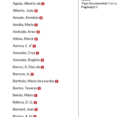
Aguiar, Alberto de
Tipo Documental:
Corre
1
Página(s):
3
Alberto, João
8
Amado, Arménio
4
Amália, Maria
1
Andrade, Artur
2
Athias, Marck
6
Aurora, C. d'
1
Azevedo, Cruz
1
Azevedo, Rogério
1
Barros, A. Dias de
1
Barroso, A.
1
Bártholo, Maria de Lourdes
1
Bastos, Tavares
1
Beirão, Mário
1
Belloca, D. G.
1
Bernard, Jean
1
Bizarro, A. H.
1