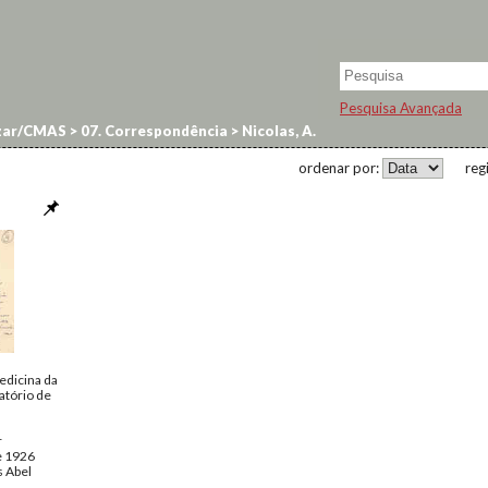
Pesquisa Avançada
zar/CMAS
>
07. Correspondência
>
Nicolas, A.
ordenar por:
reg
edicina da
atório de
r
de 1926
 Abel