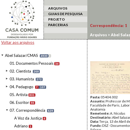
ARQUIVOS
GUIAS DE PESQUISA
PROJETO
PARCERIAS
Correspondência:
1
Arquivos
>
Abel Sala
Voltar aos arquivos
Abel Salazar/CMAS
4930
I
01. Documentos Pessoais
34
02. Cientista
268
03. Humanista
272
04. Pedagogo
7
107
05. Artista
831
Pasta:
05404.002
Assunto:
Professor de M
06. Escritor
55
Faculdade de Paris, Labor
Anatomia
07. Correspondência
629
Remetente:
A. Nicolas
Destinatário:
Abel Salaza
A Voz da Justiça
4
Data:
Terça, 13 de Abril 
Fundo:
DSZ - Documentos
Adriano
1
Salazar