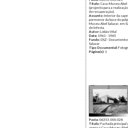
Título:
Casa-Museu Abel 
(projecto para a realizaçã
de recuperação).
Assunto:
Interior da cape
pormenor da base do púlpi
Museu Abel Salazar, em
de Infesta.
Autor:
Lobão Vital
Data:
1961 - 1965
Fundo:
DSZ - Documentos
Salazar
Tipo Documental:
Fotogr
Página(s):
1
Pasta:
06353.000.028
Título:
Fachada principal 
anexo à Casa-Museu Abel 