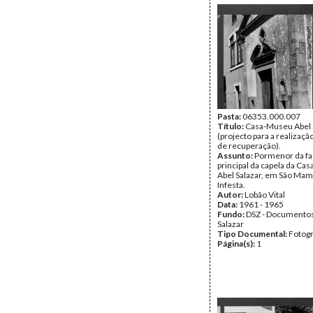
Pasta:
06353.000.007
Título:
Casa-Museu Abel 
(projecto para a realizaçã
de recuperação).
Assunto:
Pormenor da f
principal da capela da C
Abel Salazar, em São Ma
Infesta.
Autor:
Lobão Vital
Data:
1961 - 1965
Fundo:
DSZ - Documentos
Salazar
Tipo Documental:
Fotogr
Página(s):
1