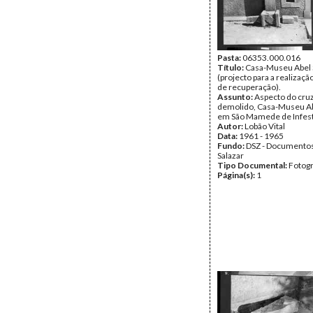
Pasta:
06353.000.016
Título:
Casa-Museu Abel 
(projecto para a realizaçã
de recuperação).
Assunto:
Aspecto do cruz
demolido, Casa-Museu Abe
em São Mamede de Infest
Autor:
Lobão Vital
Data:
1961 - 1965
Fundo:
DSZ - Documentos
Salazar
Tipo Documental:
Fotogr
Página(s):
1