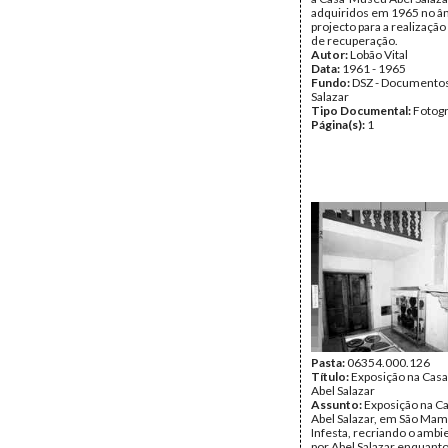
adquiridos em 1965 no â
projecto para a realização
de recuperação.
Autor:
Lobão Vital
Data:
1961 - 1965
Fundo:
DSZ - Documentos
Salazar
Tipo Documental:
Fotogr
Página(s):
1
Pasta:
06354.000.126
Título:
Exposição na Cas
Abel Salazar
Assunto:
Exposição na 
Abel Salazar, em São Ma
Infesta, recriando o ambi
por Abel Salazar enquanto 