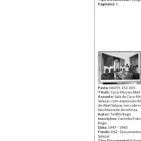
Página(s):
1
Pasta:
06355.152.001
Título:
Casa-Museu Abel 
Assunto:
Sala da Casa-M
Salazar, com exposição de
de Abel Salazar em cobre
São Mamede de Infesta.
Autor:
Teófilo Rego
Inscrições:
Carimbo Foto 
Rego.
Data:
1947 - 1965
Fundo:
DSZ - Documentos
Salazar
Tipo Documental:
Fotogr