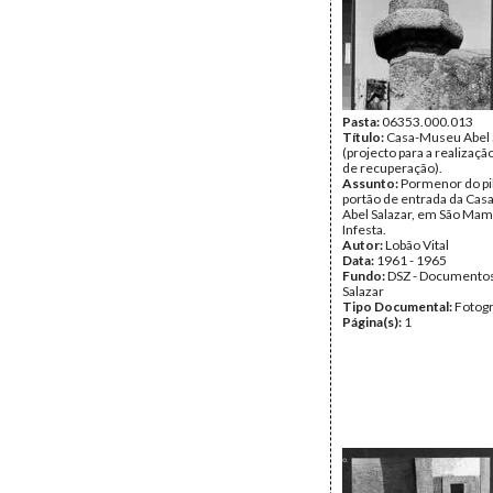
Pasta:
06353.000.013
Título:
Casa-Museu Abel 
(projecto para a realizaçã
de recuperação).
Assunto:
Pormenor do pi
portão de entrada da Ca
Abel Salazar, em São Ma
Infesta.
Autor:
Lobão Vital
Data:
1961 - 1965
Fundo:
DSZ - Documentos
Salazar
Tipo Documental:
Fotogr
Página(s):
1