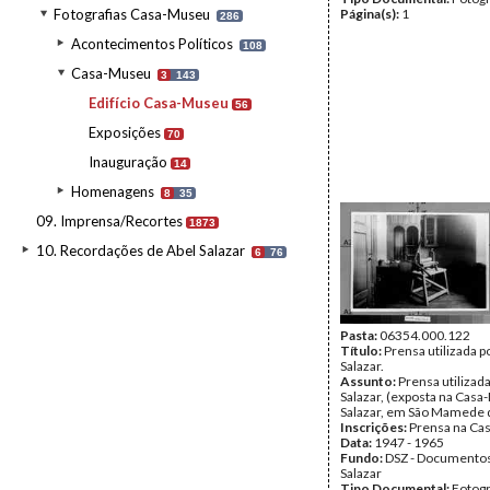
Fotografias Casa-Museu
Página(s):
1
286
Acontecimentos Políticos
108
Casa-Museu
3
143
Edifício Casa-Museu
56
Exposições
70
Inauguração
14
Homenagens
8
35
09. Imprensa/Recortes
1873
10. Recordações de Abel Salazar
6
76
Pasta:
06354.000.122
Título:
Prensa utilizada p
Salazar.
Assunto:
Prensa utilizada
Salazar, (exposta na Cas
Salazar, em São Mamede d
Inscrições:
Prensa na Ca
Data:
1947 - 1965
Fundo:
DSZ - Documentos
Salazar
Tipo Documental:
Fotogr