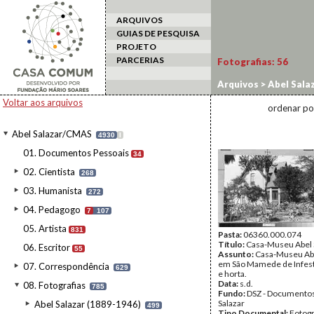
ARQUIVOS
GUIAS DE PESQUISA
PROJETO
PARCERIAS
Fotografias:
56
Arquivos
>
Abel Sala
Museu
Voltar aos arquivos
ordenar po
Abel Salazar/CMAS
4930
I
01. Documentos Pessoais
34
02. Cientista
268
03. Humanista
272
04. Pedagogo
7
107
05. Artista
831
Pasta:
06360.000.074
Título:
Casa-Museu Abel 
06. Escritor
55
Assunto:
Casa-Museu Abe
em São Mamede de Infest
07. Correspondência
629
e horta.
Data:
s.d.
08. Fotografias
785
Fundo:
DSZ - Documentos
Salazar
Abel Salazar (1889-1946)
499
Tipo Documental:
Fotogr