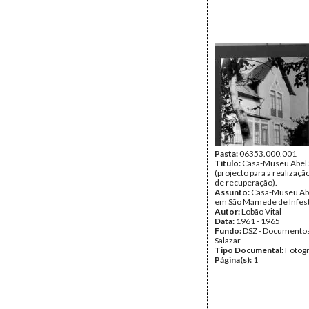
Pasta:
06353.000.001
Título:
Casa-Museu Abel 
(projecto para a realizaçã
de recuperação).
Assunto:
Casa-Museu Abe
em São Mamede de Infest
Autor:
Lobão Vital
Data:
1961 - 1965
Fundo:
DSZ - Documentos
Salazar
Tipo Documental:
Fotogr
Página(s):
1