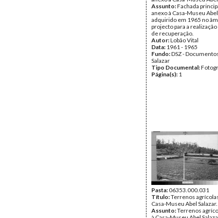
Assunto:
Fachada princip
anexo à Casa-Museu Abel 
adquirido em 1965 no âm
projecto para a realização
de recuperação.
Autor:
Lobão Vital
Data:
1961 - 1965
Fundo:
DSZ - Documentos
Salazar
Tipo Documental:
Fotogr
Página(s):
1
Pasta:
06353.000.031
Título:
Terrenos agrícola
Casa-Museu Abel Salazar.
Assunto:
Terrenos agríc
à Casa-Museu Abel Salaza