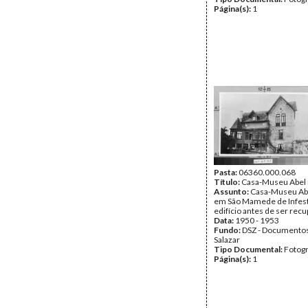
Página(s):
1
Pasta:
06360.000.068
Título:
Casa-Museu Abel 
Assunto:
Casa-Museu Abe
em São Mamede de Infesta
edifício antes de ser rec
Data:
1950 - 1953
Fundo:
DSZ - Documentos
Salazar
Tipo Documental:
Fotogr
Página(s):
1