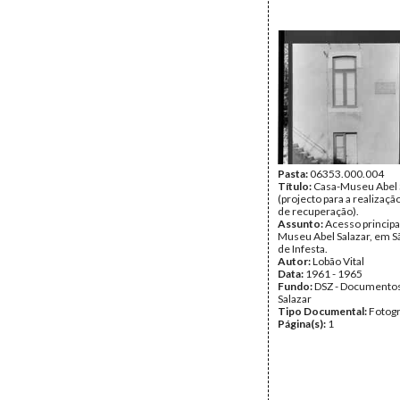
Pasta:
06353.000.004
Título:
Casa-Museu Abel 
(projecto para a realizaçã
de recuperação).
Assunto:
Acesso principa
Museu Abel Salazar, em
de Infesta.
Autor:
Lobão Vital
Data:
1961 - 1965
Fundo:
DSZ - Documentos
Salazar
Tipo Documental:
Fotogr
Página(s):
1