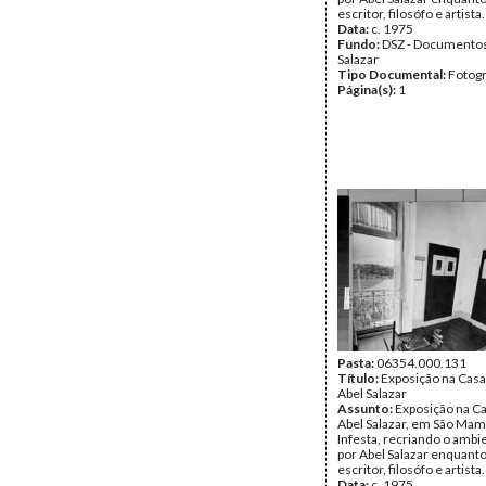
escritor, filosófo e artista.
Data:
c. 1975
Fundo:
DSZ - Documentos
Salazar
Tipo Documental:
Fotogr
Página(s):
1
Pasta:
06354.000.131
Título:
Exposição na Cas
Abel Salazar
Assunto:
Exposição na 
Abel Salazar, em São Ma
Infesta, recriando o ambi
por Abel Salazar enquanto 
escritor, filosófo e artista.
Data:
c. 1975