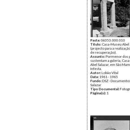
Pasta:
06353.000.010
Título:
Casa-Museu Abel 
(projecto para a realizaçã
de recuperação).
Assunto:
Pormenor dos p
sustentam a galeria, Ca
Abel Salazar, em São Ma
Infesta.
Autor:
Lobão Vital
Data:
1961 - 1965
Fundo:
DSZ - Documentos
Salazar
Tipo Documental:
Fotogr
Página(s):
1