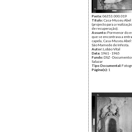
Pasta:
06353.000.019
Título:
Casa-Museu Abel 
(projecto para a realizaçã
de recuperação).
Assunto:
Pormenor do e
que se encontrava a entr
capela, Casa-Museu Abel 
São Mamede de Infesta.
Autor:
Lobão Vital
Data:
1961 - 1965
Fundo:
DSZ - Documentos
Salazar
Tipo Documental:
Fotogr
Página(s):
1