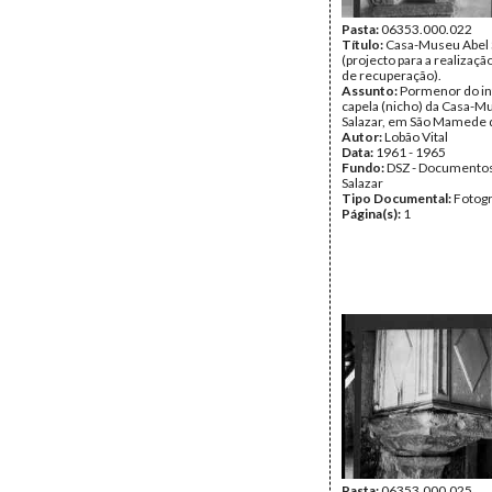
Pasta:
06353.000.022
Título:
Casa-Museu Abel 
(projecto para a realizaçã
de recuperação).
Assunto:
Pormenor do in
capela (nicho) da Casa-M
Salazar, em São Mamede d
Autor:
Lobão Vital
Data:
1961 - 1965
Fundo:
DSZ - Documentos
Salazar
Tipo Documental:
Fotogr
Página(s):
1
Pasta:
06353.000.025