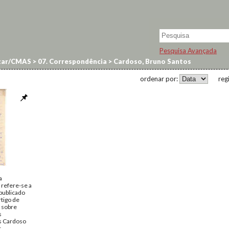
Pesquisa Avançada
zar/CMAS
>
07. Correspondência
>
Cardoso, Bruno Santos
ordenar por:
reg
a
 refere-se a
 publicado
rtigo de
a sobre
s
s Cardoso
r