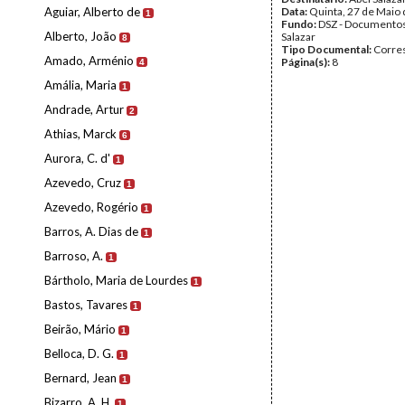
Aguiar, Alberto de
Data:
Quinta, 27 de Maio
1
Fundo:
DSZ - Documentos
Alberto, João
Salazar
8
Tipo Documental:
Corre
Amado, Arménio
Página(s):
8
4
Amália, Maria
1
Andrade, Artur
2
Athias, Marck
6
Aurora, C. d'
1
Azevedo, Cruz
1
Azevedo, Rogério
1
Barros, A. Dias de
1
Barroso, A.
1
Bártholo, Maria de Lourdes
1
Bastos, Tavares
1
Beirão, Mário
1
Belloca, D. G.
1
Bernard, Jean
1
Bizarro, A. H.
1