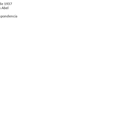
 de 1937
 Abel
spondencia