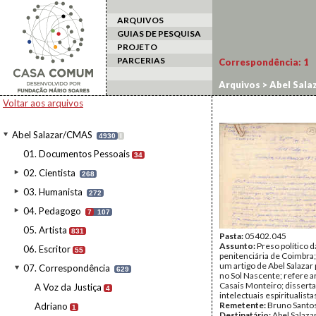
ARQUIVOS
GUIAS DE PESQUISA
PROJETO
PARCERIAS
Correspondência:
1
Arquivos
>
Abel Sala
Voltar aos arquivos
Abel Salazar/CMAS
4930
I
01. Documentos Pessoais
34
02. Cientista
268
03. Humanista
272
04. Pedagogo
7
107
05. Artista
831
Pasta:
05402.045
Assunto:
Preso político d
06. Escritor
55
penitenciária de Coimbra;
um artigo de Abel Salazar
07. Correspondência
629
no Sol Nascente; refere a
Casais Monteiro; dissert
A Voz da Justiça
4
intelectuais espiritualista
Remetente:
Bruno Santo
Adriano
1
Destinatário:
Abel Salaza