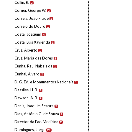
Collin, R.
2
Corner, George W.
2
Correia, João Frade
1
Correio do Douro
1
Costa, Joaquim
4
Costa, Luis Xavier da
1
Cruz, Alberto
1
Cruz, Maria das Dores
2
Cunha, Raul Nabais da
1
Cunhal, Álvaro
2
D. G. Ed. e Monumentos Nacionais
1
Dassiles, H. B.
1
Dawson, A. B.
2
Denis, Joaquim Seabra
9
Dias, António G. de Souza
1
Director da Fac. Medicina
2
Domingues, Jorge
21