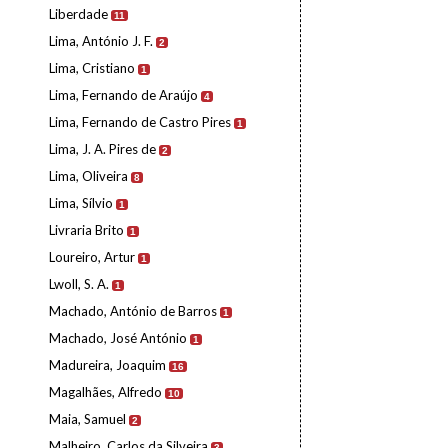
Liberdade
11
Lima, António J. F.
2
Lima, Cristiano
1
Lima, Fernando de Araújo
4
Lima, Fernando de Castro Pires
1
Lima, J. A. Pires de
2
Lima, Oliveira
8
Lima, Sílvio
1
Livraria Brito
1
Loureiro, Artur
1
Lwoll, S. A.
1
Machado, António de Barros
1
Machado, José António
1
Madureira, Joaquim
16
Magalhães, Alfredo
10
Maia, Samuel
2
Malheiro, Carlos da Silveira
3