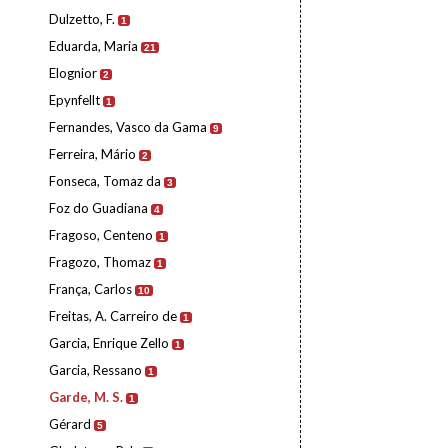
Dulzetto, F.
1
Eduarda, Maria
21
Elognior
2
Epynfellt
1
Fernandes, Vasco da Gama
9
Ferreira, Mário
2
Fonseca, Tomaz da
3
Foz do Guadiana
4
Fragoso, Centeno
1
Fragozo, Thomaz
1
França, Carlos
10
Freitas, A. Carreiro de
1
Garcia, Enrique Zello
1
Garcia, Ressano
1
Garde, M. S.
1
Gérard
5