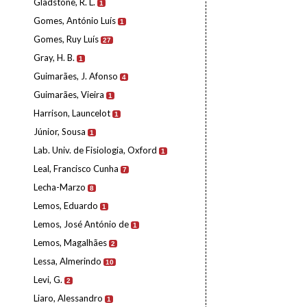
Gladstone, R. L.
1
Gomes, António Luís
1
Gomes, Ruy Luís
27
Gray, H. B.
1
Guimarães, J. Afonso
4
Guimarães, Vieira
1
Harrison, Launcelot
1
Júnior, Sousa
1
Lab. Univ. de Fisiologia, Oxford
1
Leal, Francisco Cunha
7
Lecha-Marzo
8
Lemos, Eduardo
1
Lemos, José António de
1
Lemos, Magalhães
2
Lessa, Almerindo
10
Levi, G.
2
Liaro, Alessandro
1