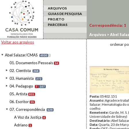
ARQUIVOS
GUIAS DE PESQUISA
PROJETO
PARCERIAS
Correspondência:
1
Arquivos
>
Abel Sala
Voltar aos arquivos
ordenar po
Abel Salazar/CMAS
4930
I
01. Documentos Pessoais
34
02. Cientista
268
03. Humanista
272
04. Pedagogo
7
107
05. Artista
831
Pasta:
05402.151
Assunto:
Agradece traba
06. Escritor
55
Salazar; Hematologia do o
coelho
07. Correspondência
629
Remetente:
Garde, M. S. 
Universidade de Sidney)
A Voz da Justiça
4
Destinatário:
Abel Salaza
Data:
Quarta, 23 de Març
Adriano
1
Fundo:
DSZ - Documentos