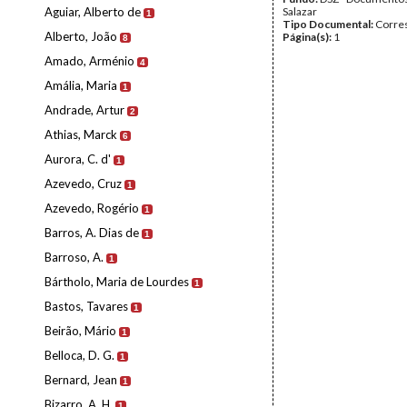
Aguiar, Alberto de
Salazar
1
Tipo Documental:
Corre
Alberto, João
Página(s):
1
8
Amado, Arménio
4
Amália, Maria
1
Andrade, Artur
2
Athias, Marck
6
Aurora, C. d'
1
Azevedo, Cruz
1
Azevedo, Rogério
1
Barros, A. Dias de
1
Barroso, A.
1
Bártholo, Maria de Lourdes
1
Bastos, Tavares
1
Beirão, Mário
1
Belloca, D. G.
1
Bernard, Jean
1
Bizarro, A. H.
1