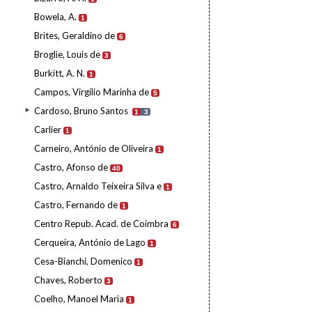
Bowela, A.
1
Brites, Geraldino de
6
Broglie, Louis de
3
Burkitt, A. N.
1
Campos, Virgílio Marinha de
5
Cardoso, Bruno Santos
1
3
Carlier
1
Carneiro, António de Oliveira
1
Castro, Afonso de
40
Castro, Arnaldo Teixeira Silva e
1
Castro, Fernando de
1
Centro Repub. Acad. de Coimbra
6
Cerqueira, António de Lago
1
Cesa-Bianchi, Domenico
1
Chaves, Roberto
3
Coelho, Manoel Maria
1