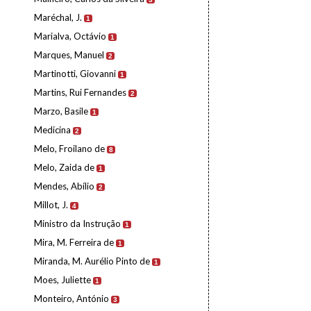
Maréchal, J.
1
Marialva, Octávio
1
Marques, Manuel
2
Martinotti, Giovanni
1
Martins, Rui Fernandes
2
Marzo, Basile
1
Medicina
2
Melo, Froilano de
8
Melo, Zaida de
1
Mendes, Abílio
2
Millot, J.
4
Ministro da Instrução
1
Mira, M. Ferreira de
1
Miranda, M. Aurélio Pinto de
1
Moes, Juliette
1
Monteiro, António
3