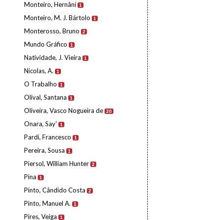
Monteiro, Hernâni
1
Monteiro, M. J. Bártolo
1
Monterosso, Bruno
2
Mundo Gráfico
1
Natividade, J. Vieira
1
Nicolas, A.
1
O Trabalho
1
Olival, Santana
1
Oliveira, Vasco Nogueira de
20
Onara, Say'
1
Pardi, Francesco
1
Pereira, Sousa
1
Piersol, William Hunter
2
Pina
1
Pinto, Cândido Costa
2
Pinto, Manuel A.
1
Pires, Veiga
1