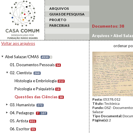
ARQUIVOS
GUIAS DE PESQUISA
PROJETO
PARCERIAS
Documentos:
38
Arquivos
>
Abel Sala
Voltar aos arquivos
ordenar po
Abel Salazar/CMAS
4930
I
01. Documentos Pessoais
34
02. Cientista
268
Histologia e Embriologia
212
Psicologia e Psiquiatria
18
Questões das Ciências
38
Pasta:
05378.012
Título:
Tectónica
03. Humanista
272
Fundo:
DSZ - Documentos
Salazar
04. Pedagogo
7
107
Tipo Documental:
Docum
Página(s):
2
05. Artista
831
06. Escritor
55