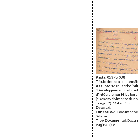
Pasta:
05378.038
Título:
Integral; matemát
Assunto:
Manuscrito inti
"Developpement de la no
d'intégrale, par H. Le berg
("Desenvolvimento da no
integral"). Matemática.
Data:
s.d.
Fundo:
DSZ - Documentos
Salazar
Tipo Documental:
Docum
Página(s):
6