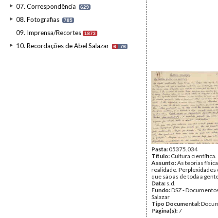
07. Correspondência
629
08. Fotografias
785
09. Imprensa/Recortes
1873
10. Recordações de Abel Salazar
6
76
Pasta:
05375.034
Título:
Cultura científica.
Assunto:
As teorias física
realidade. Perplexidades d
que são as de toda a gente
Data:
s.d.
Fundo:
DSZ - Documentos
Salazar
Tipo Documental:
Docum
Página(s):
7