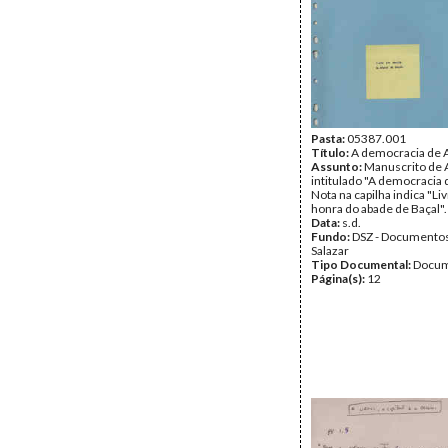
Pasta:
05387.001
Título:
A democracia de
Assunto:
Manuscrito de A
intitulado "A democracia
Nota na capilha indica "Li
honra do abade de Baçal".
Data:
s.d.
Fundo:
DSZ - Documentos
Salazar
Tipo Documental:
Docum
Página(s):
12