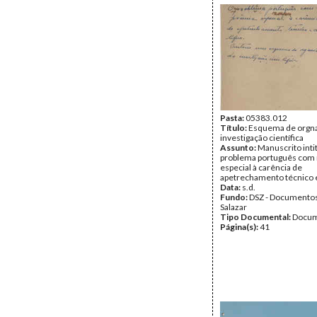
Pasta:
05383.012
Título:
Esquema de orgna
investigação científica
Assunto:
Manuscrito inti
problema português com 
especial à carência de
apetrechamento técnico e 
Data:
s.d.
Fundo:
DSZ - Documentos
Salazar
Tipo Documental:
Docum
Página(s):
41