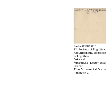
Pasta:
05381.037
Título:
Nota bibliográfica
Assunto:
Manuscrito com
bibliográfica.
Data:
s.d.
Fundo:
DSZ - Documentos
Salazar
Tipo Documental:
Docum
Página(s):
1