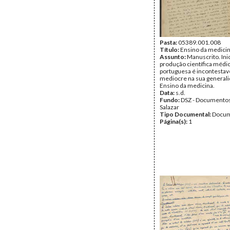
Pasta:
05389.001.008
Título:
Ensino da medici
Assunto:
Manuscrito. Ini
produção científica médi
portuguesa é incontesta
mediocre na sua generali
Ensino da medicina.
Data:
s.d.
Fundo:
DSZ - Documentos
Salazar
Tipo Documental:
Docum
Página(s):
1