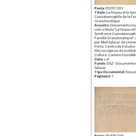
Pasta:
05397.031
Título:
Le Noyau et la S
Cyanotannophile de la Fa
Granulocytique
Assunto:
Documento man
com o título "Le Noyau et 
Syndrome Cyanotannophil
Famille Granulocytique",
por Abel Salazar, da Univ
Porto, Centro de Estudos
Microscópicos do Instituto
Cultura. Contém lista bibli
Data:
s.d.
Fundo:
DSZ - Documentos
Salazar
Tipo Documental:
Docum
Página(s):
7
Pasta:
05409.019