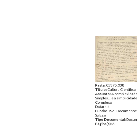
Pasta:
05375.038
Título:
Cultura Científica
Assunto:
A complexidade
Simples... e a simplicidad
Complexo
Data:
s.d.
Fundo:
DSZ - Documentos
Salazar
Tipo Documental:
Docum
Página(s):
6