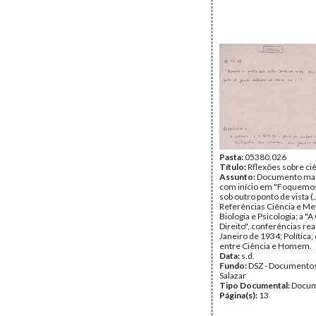
Pasta:
05380.026
Título:
Rflexões sobre ci
Assunto:
Documento man
com início em "Foquemos
sob outro ponto de vista (..
Referências Ciência e Met
Biologia e Psicologia; a "A
Direito", conferências re
Janeiro de 1934; Política; 
entre Ciência e Homem.
Data:
s.d.
Fundo:
DSZ - Documentos
Salazar
Tipo Documental:
Docum
Página(s):
13