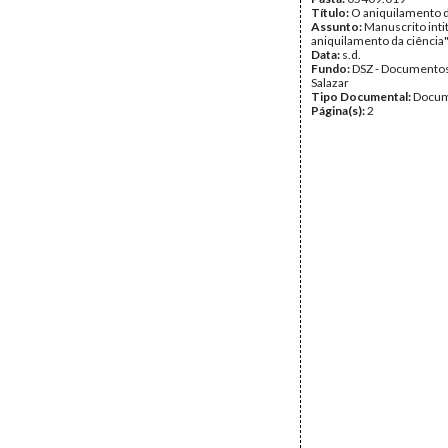
Título:
O aniquilamento d
Assunto:
Manuscrito inti
aniquilamento da ciência"
Data:
s.d.
Fundo:
DSZ - Documentos
Salazar
Tipo Documental:
Docum
Página(s):
2