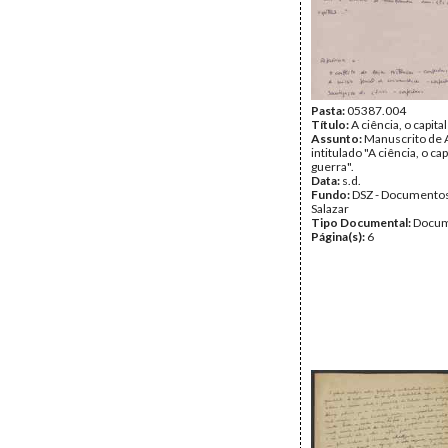
Pasta:
05387.004
Título:
A ciência, o capita
Assunto:
Manuscrito de A
intitulado "A ciência, o capi
guerra".
Data:
s.d.
Fundo:
DSZ - Documentos
Salazar
Tipo Documental:
Docum
Página(s):
6