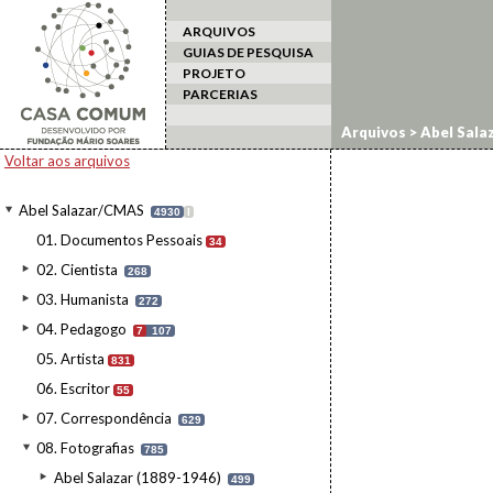
ARQUIVOS
GUIAS DE PESQUISA
PROJETO
PARCERIAS
Arquivos
>
Abel Sala
Voltar aos arquivos
Abel Salazar/CMAS
4930
I
01. Documentos Pessoais
34
02. Cientista
268
03. Humanista
272
04. Pedagogo
7
107
05. Artista
831
06. Escritor
55
07. Correspondência
629
08. Fotografias
785
Abel Salazar (1889-1946)
499