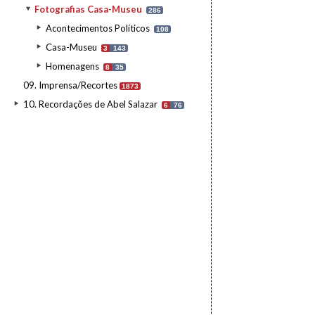
Fotografias Casa-Museu
286
Acontecimentos Políticos
108
Casa-Museu
3
143
Homenagens
8
35
09. Imprensa/Recortes
1873
10. Recordações de Abel Salazar
6
76