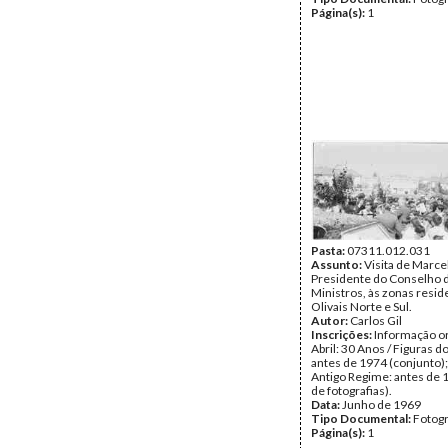
Página(s):
1
Pasta:
07311.012.031
Assunto:
Visita de Marce
Presidente do Conselho 
Ministros, às zonas resid
Olivais Norte e Sul.
Autor:
Carlos Gil
Inscrições:
Informação or
Abril: 30 Anos / Figuras d
antes de 1974 (conjunto);
Antigo Regime: antes de 
de fotografias).
Data:
Junho de 1969
Tipo Documental:
Fotogr
Página(s):
1