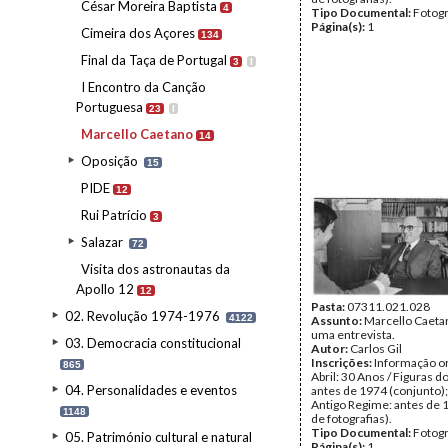
César Moreira Baptista
4
Tipo Documental:
Fotogr
Página(s):
1
Cimeira dos Açores
134
Final da Taça de Portugal
3
I
I Encontro da Canção
Portuguesa
23
I
Marcello Caetano
14
Oposição
15
PIDE
12
Rui Patrício
3
Salazar
72
Visita dos astronautas da
Apollo 12
12
Pasta:
07311.021.028
02. Revolução 1974-1976
4122
Assunto:
Marcello Caeta
uma entrevista.
03. Democracia constitucional
Autor:
Carlos Gil
Inscrições:
Informação or
865
Abril: 30 Anos / Figuras d
04. Personalidades e eventos
antes de 1974 (conjunto);
Antigo Regime: antes de 
1148
de fotografias).
Tipo Documental:
Fotogr
05. Património cultural e natural
Página(s):
1