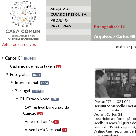
ARQUIVOS
GUIAS DE PESQUISA
PROJETO
PARCERIAS
Fotografias:
14
Arquivos
>
Carlos Gil
Voltar aos arquivos
ordenar po
Carlos Gil
8515
I
Cadernos de reportagem
15
Fotografias
8461
Internacional
1774
Portugal
6687
I
01. Estado Novo
354
Pasta:
07311.021.001
Assunto:
Marcello Caeta
14º Festival Eurovisão da
uma entrevista.
Canção
14
Autor:
Carlos Gil
Inscrições:
Informação or
Américo Tomás
17
Abril: 30 Anos / Figuras d
antes de 1974 (conjunto);
Assembleia Nacional
31
Antigo Regime: antes de 
de fotografias).