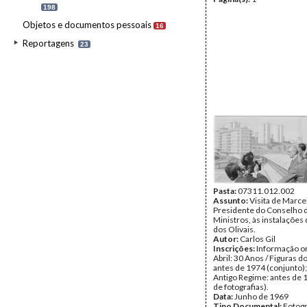
198
Objetos e documentos pessoais
16
Reportagens
23
Pasta:
07311.012.002
Assunto:
Visita de Marce
Presidente do Conselho 
Ministros, às instalações 
dos Olivais.
Autor:
Carlos Gil
Inscrições:
Informação or
Abril: 30 Anos / Figuras d
antes de 1974 (conjunto);
Antigo Regime: antes de 
de fotografias).
Data:
Junho de 1969
Tipo Documental:
Fotogr