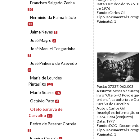
Francisco Salgado Zenha
Data:
Outubro de 1976 -
de 1976
10
Fundo:
Carlos Gil
Tipo Documental:
Fotogr
Hermínio da Palma Inácio
Página(s):
1
13
Jaime Neves
1
José Magro
2
José Manuel Tengarrinha
2
José Pinheiro de Azevedo
3
Maria de Lourdes
Pintasilgo
12
Pasta:
07337.062.003
Assunto:
Sessão de autó
Mário Soares
15
livro "Otelo - O Povo é q
ordena", da autoria de Ot
Octávio Pato
4
Saraiva de Carvalho.
Autor:
Carlos Gil
Otelo Saraiva de
Inscrições:
Informação or
Carvalho
10
1974-1984 (conjunto).
Data:
1977
Pedro de Pezarat Correia
Fundo:
DCG - Documentos
Tipo Documental:
Fotogr
1
Página(s):
1
Ramiro Correia
2