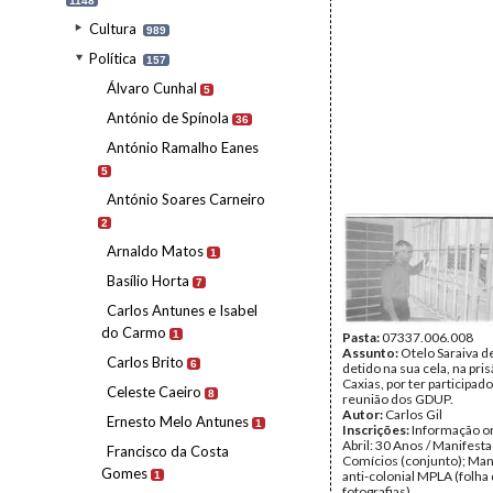
1148
Cultura
989
Política
157
Álvaro Cunhal
5
António de Spínola
36
António Ramalho Eanes
5
António Soares Carneiro
2
Arnaldo Matos
1
Basílio Horta
7
Carlos Antunes e Isabel
do Carmo
1
Pasta:
07337.006.008
Assunto:
Otelo Saraiva d
Carlos Brito
6
detido na sua cela, na pri
Caxias, por ter participad
Celeste Caeiro
8
reunião dos GDUP.
Autor:
Carlos Gil
Ernesto Melo Antunes
1
Inscrições:
Informação or
Abril: 30 Anos / Manifest
Francisco da Costa
Comícios (conjunto); Man
Gomes
anti-colonial MPLA (folha
1
fotografias).