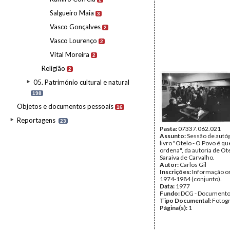
Salgueiro Maia
3
Vasco Gonçalves
2
Vasco Lourenço
2
Vital Moreira
2
Religião
2
05. Património cultural e natural
198
Objetos e documentos pessoais
16
Reportagens
23
Pasta:
07337.062.021
Assunto:
Sessão de autó
livro "Otelo - O Povo é q
ordena", da autoria de Ot
Saraiva de Carvalho.
Autor:
Carlos Gil
Inscrições:
Informação or
1974-1984 (conjunto).
Data:
1977
Fundo:
DCG - Documentos
Tipo Documental:
Fotogr
Página(s):
1