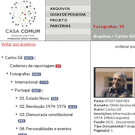
ARQUIVOS
GUIAS DE PESQUISA
PROJETO
PARCERIAS
Fotografias:
10
Arquivos
>
Carlos Gil
Carvalho
Voltar aos arquivos
ordenar po
Carlos Gil
8515
I
Cadernos de reportagem
15
Fotografias
8461
Internacional
1774
Portugal
6687
I
01. Estado Novo
354
Pasta:
07337.069.001
Assunto:
Otelo Saraiva d
02. Revolução 1974-1976
4122
Autor:
Carlos Gil
Inscrições:
Informação or
03. Democracia constitucional
1974-1984 (conjunto).
865
Fundo:
DCG - Documentos
Tipo Documental:
Fotogr
04. Personalidades e eventos
Página(s):
1