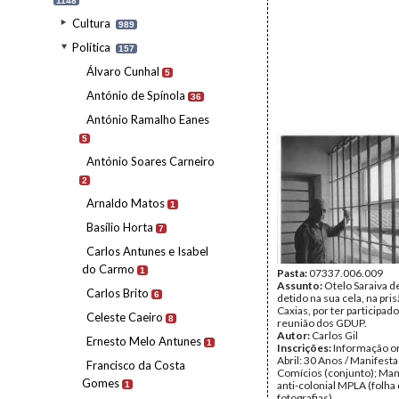
1148
Cultura
989
Política
157
Álvaro Cunhal
5
António de Spínola
36
António Ramalho Eanes
5
António Soares Carneiro
2
Arnaldo Matos
1
Basílio Horta
7
Carlos Antunes e Isabel
do Carmo
1
Pasta:
07337.006.009
Assunto:
Otelo Saraiva d
Carlos Brito
6
detido na sua cela, na pri
Caxias, por ter participad
Celeste Caeiro
8
reunião dos GDUP.
Autor:
Carlos Gil
Ernesto Melo Antunes
1
Inscrições:
Informação or
Abril: 30 Anos / Manifest
Francisco da Costa
Comícios (conjunto); Man
Gomes
anti-colonial MPLA (folha
1
fotografias).