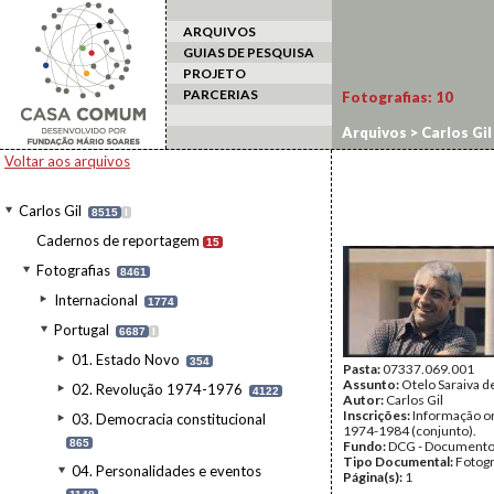
ARQUIVOS
GUIAS DE PESQUISA
PROJETO
PARCERIAS
Fotografias:
10
Arquivos
>
Carlos Gil
Voltar aos arquivos
Carlos Gil
8515
I
Cadernos de reportagem
15
Fotografias
8461
Internacional
1774
Portugal
6687
I
01. Estado Novo
354
Pasta:
07337.069.001
Assunto:
Otelo Saraiva d
02. Revolução 1974-1976
4122
Autor:
Carlos Gil
Inscrições:
Informação or
03. Democracia constitucional
1974-1984 (conjunto).
865
Fundo:
DCG - Documentos
Tipo Documental:
Fotogr
04. Personalidades e eventos
Página(s):
1