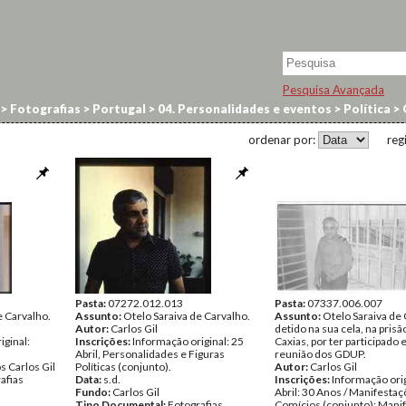
Pesquisa Avançada
>
Fotografias
>
Portugal
>
04. Personalidades e eventos
>
Política
>
ordenar por:
reg
Pasta:
07272.012.013
Pasta:
07337.006.007
e Carvalho.
Assunto:
Otelo Saraiva de Carvalho.
Assunto:
Otelo Saraiva de
Autor:
Carlos Gil
detido na sua cela, na prisã
iginal:
Inscrições:
Informação original: 25
Caxias, por ter participado
Abril, Personalidades e Figuras
reunião dos GDUP.
 Carlos Gil
Políticas (conjunto).
Autor:
Carlos Gil
afias
Data:
s.d.
Inscrições:
Informação orig
Fundo:
Carlos Gil
Abril: 30 Anos / Manifestaç
Tipo Documental:
Fotografias
Comícios (conjunto); Mani