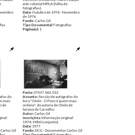
e
anti-colonial MPLA (folha de
fotografias).
Novembro
Data:
Outubro de 1976 - Novembro
de 1976
Fundo:
Carlos Gil
fias
Tipo Documental:
Fotografias
Página(s):
1
Pasta:
07337.062.012
afos do
Assunto:
Sessão de autógrafos do
em mais
livro "Otelo - O Povo é quem mais
o de
ordena", da autoria de Otelo de
Saraiva de Carvalho.
Autor:
Carlos Gil
inal:
Inscrições:
Informação original:
1974-1984 (conjunto).
Data:
1977
Carlos Gil
Fundo:
DCG - Documentos Carlos Gil
fias
Tipo Documental:
Fotografias