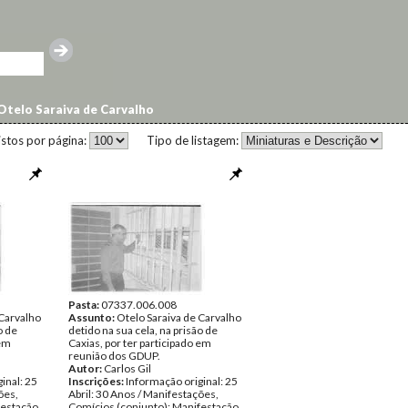
Otelo Saraiva de Carvalho
istos por página:
Tipo de listagem:
Pasta:
07337.006.008
 Carvalho
Assunto:
Otelo Saraiva de Carvalho
o de
detido na sua cela, na prisão de
 em
Caxias, por ter participado em
reunião dos GDUP.
Autor:
Carlos Gil
inal: 25
Inscrições:
Informação original: 25
ões,
Abril: 30 Anos / Manifestações,
festação
Comícios (conjunto); Manifestação