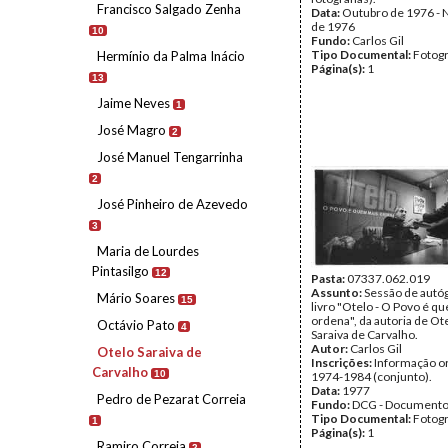
Francisco Salgado Zenha
Data:
Outubro de 1976 -
de 1976
10
Fundo:
Carlos Gil
Tipo Documental:
Fotogr
Hermínio da Palma Inácio
Página(s):
1
13
Jaime Neves
1
José Magro
2
José Manuel Tengarrinha
2
José Pinheiro de Azevedo
3
Maria de Lourdes
Pintasilgo
12
Pasta:
07337.062.019
Assunto:
Sessão de autó
Mário Soares
15
livro "Otelo - O Povo é q
ordena", da autoria de Ot
Octávio Pato
4
Saraiva de Carvalho.
Autor:
Carlos Gil
Otelo Saraiva de
Inscrições:
Informação or
Carvalho
10
1974-1984 (conjunto).
Data:
1977
Pedro de Pezarat Correia
Fundo:
DCG - Documentos
Tipo Documental:
Fotogr
1
Página(s):
1
Ramiro Correia
2