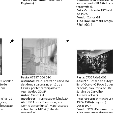
Página(s):
1
anti-colonial MPLA (folha d
fotografias).
Data:
Outubro de 1976 - 
de 1976
Fundo:
Carlos Gil
Tipo Documental:
Fotogra
Página(s):
1
Pasta:
07337.006.010
Pasta:
07337.062.003
e Carvalho
Assunto:
Otelo Saraiva de Carvalho
Assunto:
Sessão de autógr
são de
detido na sua cela, na prisão de
livro "Otelo - O Povo é qu
o em
Caxias, por ter participado em
ordena", da autoria de Otel
reunião dos GDUP.
Saraiva de Carvalho.
Autor:
Carlos Gil
Autor:
Carlos Gil
iginal: 25
Inscrições:
Informação original: 25
Inscrições:
Informação orig
ações,
Abril: 30 Anos / Manifestações,
1974-1984 (conjunto).
ifestação
Comícios (conjunto); Manifestação
Data:
1977
 de
anti-colonial MPLA (folha de
Fundo:
DCG - Documentos 
fotografias).
Tipo Documental:
Fotogra