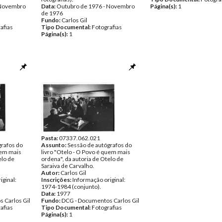
 Novembro
Data:
Outubro de 1976 - Novembro
Página(s):
1
de 1976
Fundo:
Carlos Gil
afias
Tipo Documental:
Fotografias
Página(s):
1
Pasta:
07337.062.021
grafos do
Assunto:
Sessão de autógrafos do
uem mais
livro "Otelo - O Povo é quem mais
elo de
ordena", da autoria de Otelo de
Saraiva de Carvalho.
Autor:
Carlos Gil
iginal:
Inscrições:
Informação original:
1974-1984 (conjunto).
Data:
1977
 Carlos Gil
Fundo:
DCG - Documentos Carlos Gil
afias
Tipo Documental:
Fotografias
Página(s):
1