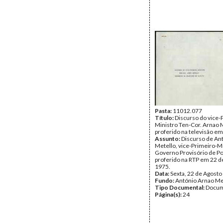
Pasta:
11012.077
Título:
Discurso do vice-
Ministro Ten-Cor. Arnao 
proferido na televisão e
Assunto:
Discurso de An
Metello, vice-Primeiro-Mi
Governo Provisório de Po
proferido na RTP em 22 d
1975.
Data:
Sexta, 22 de Agosto
Fundo:
António Arnao Me
Tipo Documental:
Docum
Página(s):
24