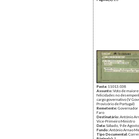
Pasta:
11013.038
Assunto:
Voto de maiore
felicidades no desempen
cargo governativo (V Go
Provisório de Portugal)
Remetente:
Governador C
Faro
Destinatário:
António Ar
Vice-Primeiro Ministro
Data:
Sábado, 9 de Agost
Fundo:
António Arnao Me
Tipo Documental:
Corre
Página(s):
1