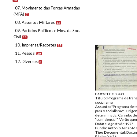
26
07. Movimento das Forças Armadas
(MFA)
7
08. Assuntos Militares
13
09. Partidos Políticos e Mov. da Soc.
Civil
14
10. Imprensa/Recortes
17
11. Pessoal
20
12. Diversos
8
Pasta:
11013.031
Título:
Programa de trans
socialismo
Assunto:
"Programa de t
para o socialismo". Orige
determinada. Carimbo de
"confidencial". Verão que
Data:
c. Agosto de 1975
Fundo:
António Arnao Me
Tipo Documental:
Docum
Página(s):
26