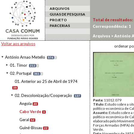
ARQUIVOS
GUIAS DE PESQUISA
Total de resultados:
PROJETO
PARCERIAS
Correspondência:
1
Arquivos
>
António A
Voltar aos arquivos
ordenar po
António Arnao Metello
574
I
01. Timor
213
I
02. Portugal
361
I
01. Anterior ao 25 de Abril de 1974
39
02. Descolonização/Cooperação
137
Pasta:
11012.079
Angola
Título:
Estudo sobre a si
40
político-económica de C
Cabo Verde
3
Assunto:
Estudo sobre a 
político-económica de Ca
Geral
52
elaborado pelo Moviment
Forças Armadas (MFA) d
Guiné-Bissau
22
Verde.
Data:
Novembro de 1974