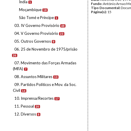
Índia
1
Fundo:
António Arnao Me
Tipo Documental:
Docum
Moçambique
18
Página(s):
15
São Tomé e Príncipe
1
03. IV Governo Provisório
48
04. V Governo Provisório
23
05. Outros Governos
9
06. 25 de Novembro de 1975/prisão
26
07. Movimento das Forças Armadas
(MFA)
7
08. Assuntos Militares
13
09. Partidos Políticos e Mov. da Soc.
Civil
14
10. Imprensa/Recortes
17
11. Pessoal
20
12. Diversos
8