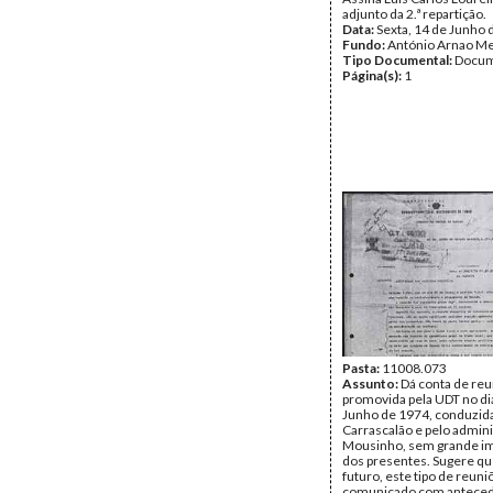
adjunto da 2.ª repartição.
Data:
Sexta, 14 de Junho 
Fundo:
António Arnao Me
Tipo Documental:
Docum
Página(s):
1
Pasta:
11008.073
Assunto:
Dá conta de reu
promovida pela UDT no di
Junho de 1974, conduzida
Carrascalão e pelo admin
Mousinho, sem grande im
dos presentes. Sugere qu
futuro, este tipo de reuni
comunicado com anteced