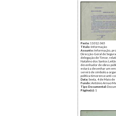
Pasta:
11012.065
Título:
Informação
Assunto:
Informação, pro
Direcção-Geral de Segura
delegação de Timor, relati
Natalino dos Santos Leitã
desenhador de obras públ
estará a desenhar um e
servirá de símbolo a orga
política timorense anti-col
Data:
Sexta, 4 de Maio de
Fundo:
António Arnao Me
Tipo Documental:
Docum
Página(s):
1