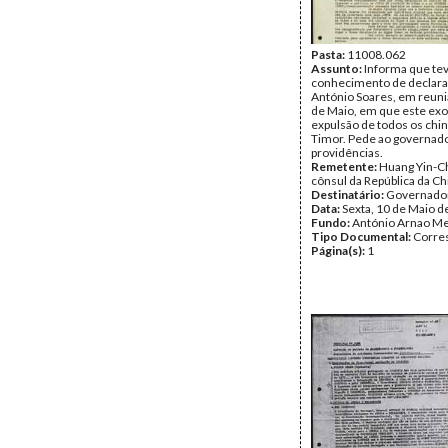
Pasta:
11008.062
Assunto:
Informa que te
conhecimento de declar
António Soares, em reuni
de Maio, em que este exo
expulsão de todos os chi
Timor. Pede ao governad
providências.
Remetente:
Huang Yin-C
cônsul da República da Ch
Destinatário:
Governador
Data:
Sexta, 10 de Maio d
Fundo:
António Arnao Me
Tipo Documental:
Corre
Página(s):
1