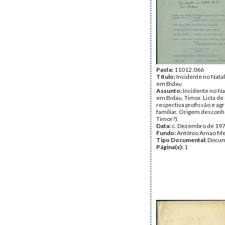
Pasta:
11012.066
Título:
Incidente no Nata
em Bidau
Assunto:
Incidente no Na
em Bidau, Timor. Lista d
respectiva profissão e ag
familiar. Origem desconh
Timor?).
Data:
c. Dezembro de 19
Fundo:
António Arnao Me
Tipo Documental:
Docum
Página(s):
1