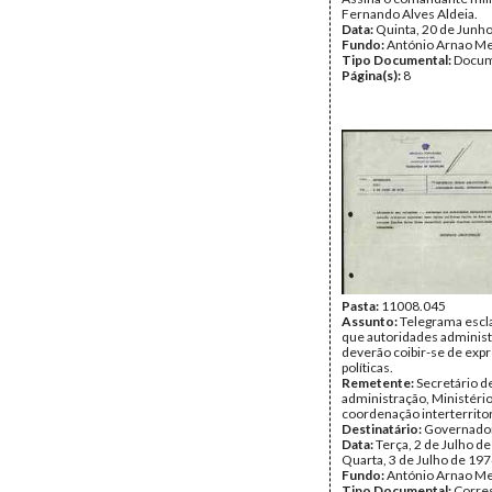
Fernando Alves Aldeia.
Data:
Quinta, 20 de Junh
Fundo:
António Arnao Me
Tipo Documental:
Docum
Página(s):
8
Pasta:
11008.045
Assunto:
Telegrama esc
que autoridades administ
deverão coibir-se de expr
políticas.
Remetente:
Secretário d
administração, Ministério
coordenação interterritor
Destinatário:
Governador
Data:
Terça, 2 de Julho de
Quarta, 3 de Julho de 19
Fundo:
António Arnao Me
Tipo Documental:
Corre