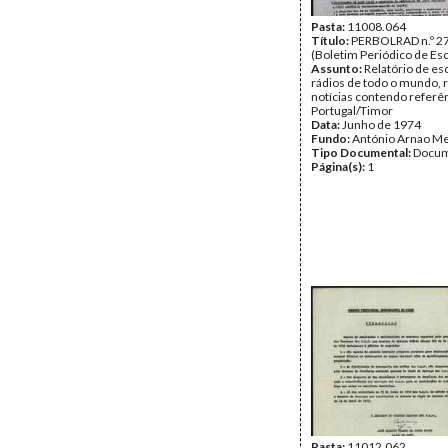
Pasta:
11008.064
Título:
PERBOLRAD n.º 2
(Boletim Periódico de Esc
Assunto:
Relatório de es
rádios de todo o mundo,
notícias contendo referên
Portugal/Timor
Data:
Junho de 1974
Fundo:
António Arnao Me
Tipo Documental:
Docum
Página(s):
1
Pasta:
11012.062