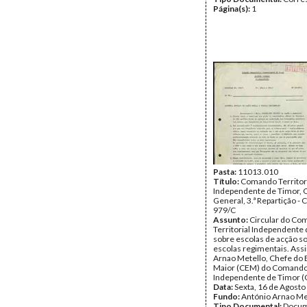
Página(s):
1
Pasta:
11013.010
Título:
Comando Territor
Independente de Timor, 
General, 3.ª Repartição - C
979/C
Assunto:
Circular do Co
Territorial Independente
sobre escolas de acção so
escolas regimentais. Ass
Arnao Metello, Chefe do 
Maior (CEM) do Comando 
Independente de Timor (C
Data:
Sexta, 16 de Agosto
Fundo:
António Arnao Me
Tipo Documental:
Docum