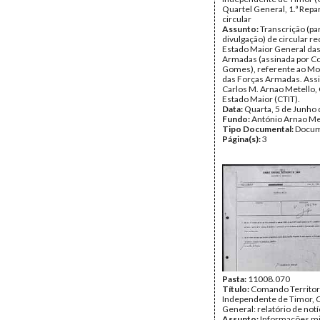
Quartel General, 1.ª Repar
circular
Assunto:
Transcrição (pa
divulgação) de circular r
Estado Maior General da
Armadas (assinada por C
Gomes), referente ao M
das Forças Armadas. Ass
Carlos M. Arnao Metello,
Estado Maior (CTIT).
Data:
Quarta, 5 de Junho
Fundo:
António Arnao Me
Tipo Documental:
Docum
Página(s):
3
Pasta:
11008.070
Título:
Comando Territor
Independente de Timor, 
General: relatório de notí
Assunto:
Informações mi