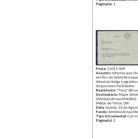
Página(s):
1
Pasta:
11011.009
Assunto:
Informa que che
em fins de Setembro equi
televisão belga e agrade
de possíveis facilidades.
Remetente:
"Tony" (Brux
Destinatário:
Major Antó
(António Arnao Metello)
Militar de Timor, Díli
Data:
Quinta, 22 de Agos
Fundo:
António Arnao Me
Tipo Documental:
Corre
Página(s):
1