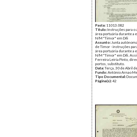
Pasta:
11013.082
Título:
Instruções para o 
área portuária durante a 
N/M "Timor" em Díli
Assunto:
Junta autónoma
de Timor - instruções par
área portuária durante a 
N/M "Timor" em Díli. Assi
Ferreira Leiria Pinto, dir
portos, substituto.
Data:
Terça, 30 de Abril 
Fundo:
António Arnao Me
Tipo Documental:
Docum
Página(s):
42