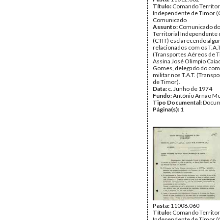
Título:
Comando Territor
Independente de Timor (C
Comunicado
Assunto:
Comunicado d
Territorial Independente
(CTIT) esclarecendo algu
relacionados com os T.A.T
(Transportes Aéreos de T
Assina José Olimpio Caia
Gomes, delegado do co
militar nos T.A.T. (Transp
de Timor).
Data:
c. Junho de 1974
Fundo:
António Arnao Me
Tipo Documental:
Docum
Página(s):
1
Pasta:
11008.060
Título:
Comando Territor
Independente de Timor (C