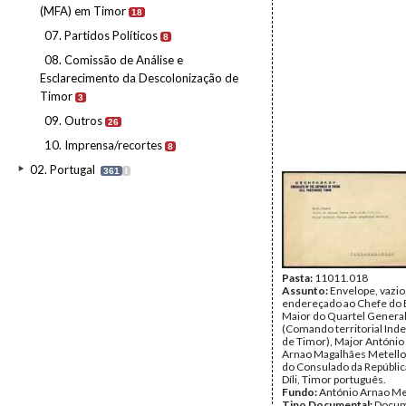
(MFA) em Timor
18
07. Partidos Políticos
8
08. Comissão de Análise e
Esclarecimento da Descolonização de
Timor
3
09. Outros
26
10. Imprensa/recortes
8
02. Portugal
361
I
Pasta:
11011.018
Assunto:
Envelope, vazio
endereçado ao Chefe do 
Maior do Quartel General
(Comando territorial In
de Timor), Major António
Arnao Magalhães Metello,
do Consulado da Repúblic
Díli, Timor português.
Fundo:
António Arnao Me
Tipo Documental:
Docum