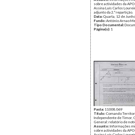
sobre actividades da APO
Assina Luís Carlos Lourei
adjunto da 2.ª repartição.
Data:
Quarta, 12 de Junh
Fundo:
António Arnao Me
Tipo Documental:
Docum
Página(s):
1
Pasta:
11008.069
Título:
Comando Territor
Independente de Timor, 
General: relatório de notí
Assunto:
Informações mi
sobre actividades da APO
Assina Luís Carlos Lourei