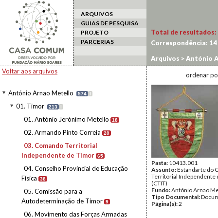
ARQUIVOS
GUIAS DE PESQUISA
Total de resultados:
PROJETO
PARCERIAS
Correspondência:
14
Arquivos
>
António A
Voltar aos arquivos
ordenar po
António Arnao Metello
574
I
01. Timor
213
I
01. António Jerónimo Metello
18
02. Armando Pinto Correia
20
03. Comando Territorial
Independente de Timor
65
Pasta:
10413.001
04. Conselho Provincial de Educação
Assunto:
Estandarte do
Territorial Independente
Física
38
(CTIT)
Fundo:
António Arnao Me
05. Comissão para a
Tipo Documental:
Docum
Autodeterminação de Timor
9
Página(s):
2
06. Movimento das Forças Armadas