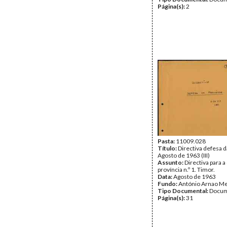
Página(s):
2
Pasta:
11009.028
Título:
Directiva defesa d
Agosto de 1963 (III)
Assunto:
Directiva para a
província n.º 1. Timor.
Data:
Agosto de 1963
Fundo:
António Arnao Me
Tipo Documental:
Docum
Página(s):
31