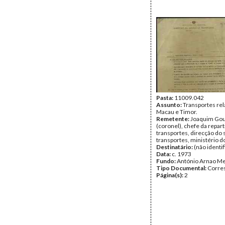
Pasta:
11009.042
Assunto:
Transportes rel
Macau e Timor.
Remetente:
Joaquim Gou
(coronel), chefe da repar
transportes, direcção do 
transportes, ministério d
Destinatário:
(não identi
Data:
c. 1973
Fundo:
António Arnao Me
Tipo Documental:
Corre
Página(s):
2