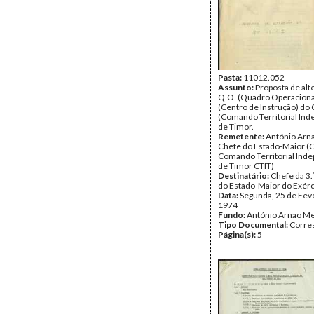
Pasta:
11012.052
Assunto:
Proposta de alt
Q.O. (Quadro Operacional?
(Centro de Instrução) do C.
(Comando Territorial In
de Timor.
Remetente:
António Arna
Chefe do Estado-Maior (
Comando Territorial Ind
de Timor CTIT)
Destinatário:
Chefe da 3.
do Estado-Maior do Exérc
Data:
Segunda, 25 de Fev
1974
Fundo:
António Arnao Me
Tipo Documental:
Corre
Página(s):
5