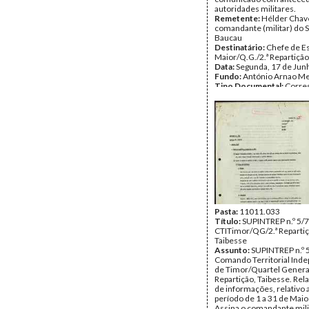
autoridades militares.
Remetente:
Hélder Chav
comandante (militar) do 
Baucau
Destinatário:
Chefe de E
Maior/Q.G./2.ª Repartição
Data:
Segunda, 17 de Jun
Fundo:
António Arnao Me
Tipo Documental:
Corre
Página(s):
1
Pasta:
11011.033
Título:
SUPINTREP n.º 5/7
CTITimor/QG/2.ª Repartiç
Taibesse
Assunto:
SUPINTREP n.º 
Comando Territorial Ind
de Timor/Quartel General
Repartição, Taibesse. Rela
de informações, relativo 
período de 1 a 31 de Maio
Assina o comandante mili