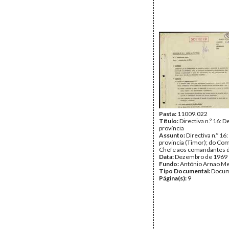
Pasta:
11009.022
Título:
Directiva n.º 16: D
província
Assunto:
Directiva n.º 16
província (Timor); do C
Chefe aos comandantes d
Data:
Dezembro de 1969
Fundo:
António Arnao Me
Tipo Documental:
Docum
Página(s):
9