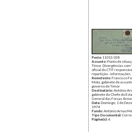
Pasta:
11013.028
Assunto:
Ponto de situa
Timor. Divergências com 
oficial do CTIT responsável
repartição - informações.
Remetente:
Francisco F
Mota, gabinete de assunto
governo de Timor
Destinatário:
António Ar
gabinete do Chefe do Est
General das Forças Arm
Data:
Domingo, 1 de Dez
1974
Fundo:
António Arnao Me
Tipo Documental:
Corre
Página(s):
6