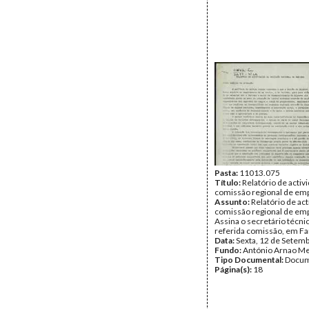
Pasta:
11013.075
Título:
Relatório de activ
comissão regional de em
Assunto:
Relatório de ac
comissão regional de em
Assina o secretário técni
referida comissão, em Fa
Data:
Sexta, 12 de Setem
Fundo:
António Arnao Me
Tipo Documental:
Docum
Página(s):
18