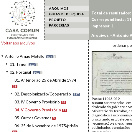
ARQUIVOS
Total de resultados:
GUIAS DE PESQUISA
Correspondência:
11
PROJETO
PARCERIAS
Imprensa:
1
Arquivos
>
António A
Voltar aos arquivos
ordenar po
António Arnao Metello
574
I
01. Timor
213
I
02. Portugal
361
I
01. Anterior ao 25 de Abril de 1974
39
02. Descolonização/Cooperação
137
Pasta:
11013.059
03. IV Governo Provisório
Assunto:
Fotocópias, em 
48
timbrado do gabinete do m
04. V Governo Provisório
23
Ministério do Trabalho, d
diagnóstico à economia p
05. Outros Governos
9
procurando estabelecer 
recuperação e crescime
06. 25 de Novembro de 1975/prisão
sublinhados e anotações
manuscritas.