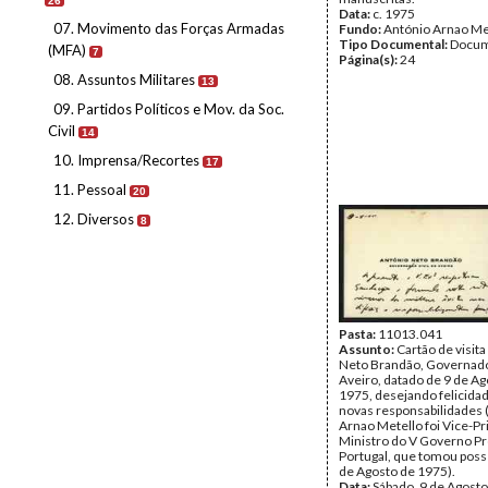
26
Data:
c. 1975
07. Movimento das Forças Armadas
Fundo:
António Arnao Me
Tipo Documental:
Docum
(MFA)
7
Página(s):
24
08. Assuntos Militares
13
09. Partidos Políticos e Mov. da Soc.
Civil
14
10. Imprensa/Recortes
17
11. Pessoal
20
12. Diversos
8
Pasta:
11013.041
Assunto:
Cartão de visit
Neto Brandão, Governador
Aveiro, datado de 9 de Ag
1975, desejando felicida
novas responsabilidades 
Arnao Metello foi Vice-P
Ministro do V Governo Pr
Portugal, que tomou posse
de Agosto de 1975).
Data:
Sábado, 9 de Agost