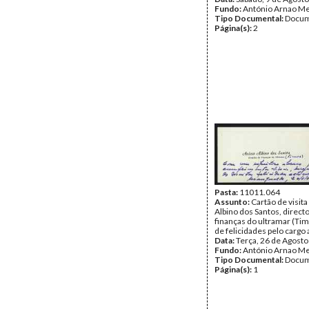
Fundo:
António Arnao Me
Tipo Documental:
Docum
Página(s):
2
Pasta:
11011.064
Assunto:
Cartão de visita
Albino dos Santos, direct
finanças do ultramar (Tim
de felicidades pelo cargo
Data:
Terça, 26 de Agost
Fundo:
António Arnao Me
Tipo Documental:
Docum
Página(s):
1