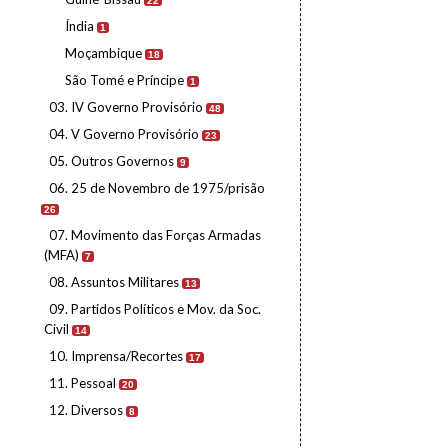
22
Índia
1
Moçambique
18
São Tomé e Príncipe
1
03. IV Governo Provisório
48
04. V Governo Provisório
23
05. Outros Governos
9
06. 25 de Novembro de 1975/prisão
26
07. Movimento das Forças Armadas
(MFA)
7
08. Assuntos Militares
13
09. Partidos Políticos e Mov. da Soc.
Civil
14
10. Imprensa/Recortes
17
11. Pessoal
20
12. Diversos
8