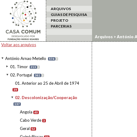
ARQUIVOS
GUIAS DE PESQUISA
PROJETO
PARCERIAS
Arquivos
>
António A
Voltar aos arquivos
António Arnao Metello
574
I
01. Timor
213
I
02. Portugal
361
I
01. Anterior ao 25 de Abril de 1974
39
02. Descolonização/Cooperação
137
Angola
40
Cabo Verde
3
Geral
52
Guiné-Bissau