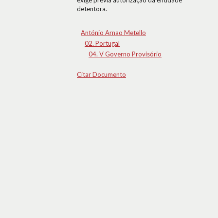
exige prévia autorização da entidade
detentora.
António Arnao Metello
02. Portugal
04. V Governo Provisório
Citar Documento