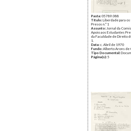
Pasta:
05789.088
Título:
Liberdade para os
Presos n.º 1
Assunto:
Jornal da Comi
Apoio aos Estudantes Pr
da Faculdade de Direito de
1.
Data:
c. Abril de 1970
Fundo:
Alberto Arons de 
Tipo Documental:
Docum
Página(s):
5