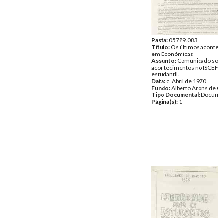
Pasta:
05789.083
Título:
Os últimos acont
em Económicas
Assunto:
Comunicado so
acontecimentos no ISCEF 
estudantil.
Data:
c. Abril de 1970
Fundo:
Alberto Arons de 
Tipo Documental:
Docum
Página(s):
1