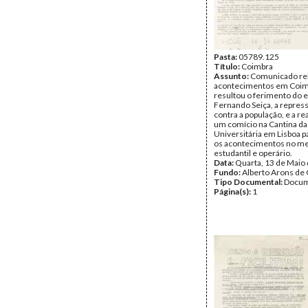
Pasta:
05789.125
Título:
Coimbra
Assunto:
Comunicado rel
acontecimentos em Coim
resultou o ferimento do 
Fernando Seiça, a repress
contra a população, e a re
um comício na Cantina da
Universitária em Lisboa p
os acontecimentos no m
estudantil e operário.
Data:
Quarta, 13 de Maio
Fundo:
Alberto Arons de 
Tipo Documental:
Docum
Página(s):
1