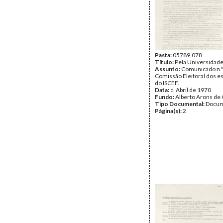
Pasta:
05789.078
Título:
Pela Universidad
Assunto:
Comunicado n.º
Comissão Eleitoral dos e
do ISCEF.
Data:
c. Abril de 1970
Fundo:
Alberto Arons de 
Tipo Documental:
Docum
Página(s):
2