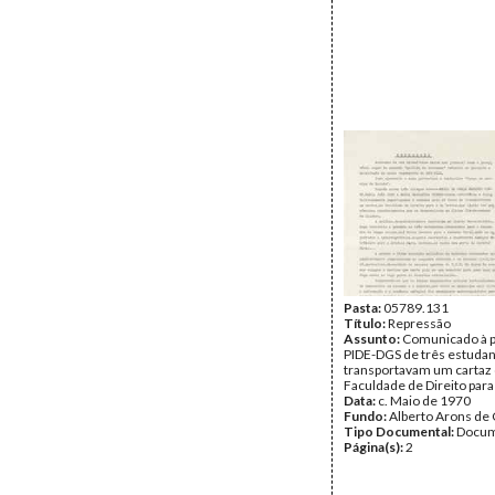
Pasta:
05789.131
Título:
Repressão
Assunto:
Comunicado à p
PIDE-DGS de três estuda
transportavam um cartaz
Faculdade de Direito para 
Data:
c. Maio de 1970
Fundo:
Alberto Arons de 
Tipo Documental:
Docum
Página(s):
2