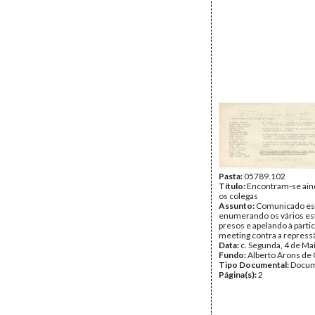
Pasta:
05789.102
Título:
Encontram-se ain
os colegas
Assunto:
Comunicado est
enumerando os vários es
presos e apelando à parti
meeting contra a repress
Data:
c. Segunda, 4 de Ma
Fundo:
Alberto Arons de 
Tipo Documental:
Docum
Página(s):
2