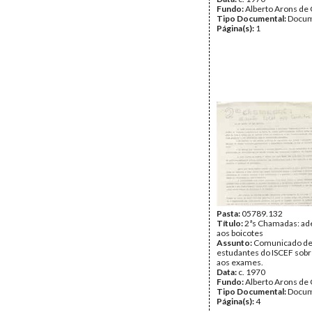
Fundo:
Alberto Arons de 
Tipo Documental:
Docum
Página(s):
1
Pasta:
05789.132
Título:
2ªs Chamadas: ade
aos boicotes
Assunto:
Comunicado d
estudantes do ISCEF sobr
aos exames.
Data:
c. 1970
Fundo:
Alberto Arons de 
Tipo Documental:
Docum
Página(s):
4