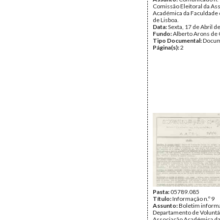
Comissão Eleitoral da As
Académica da Faculdade d
de Lisboa.
Data:
Sexta, 17 de Abril d
Fundo:
Alberto Arons de 
Tipo Documental:
Docum
Página(s):
2
Pasta:
05789.085
Título:
Informação n.º 9
Assunto:
Boletim inform
Departamento de Voluntá
Associação Académica da