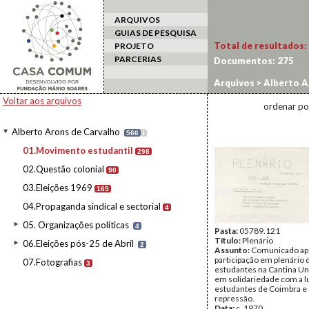
ARQUIVOS
GUIAS DE PESQUISA
Total de resultados:
PROJETO
PARCERIAS
Documentos:
275
Arquivos
>
Alberto A
Voltar aos arquivos
ordenar po
Alberto Arons de Carvalho
566
I
01.Movimento estudantil
298
02.Questão colonial
90
03.Eleições 1969
165
04.Propaganda sindical e sectorial
4
05. Organizações políticas
4
Pasta:
05789.121
Título:
Plenário
06.Eleições pós-25 de Abril
2
Assunto:
Comunicado ap
participação em plenário 
07.Fotografias
3
estudantes na Cantina Uni
em solidariedade com a l
estudantes de Coimbra e 
repressão.
Data:
c. 1970