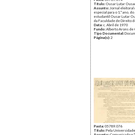
Título:
Ousar Lutar Ousa
Assunto:
Jornal eleitoral 
especial para o 1.º ano, do
estudantil Ousar Lutar O
da Faculdade de Direito d
Data:
c. Abril de 1970
Fundo:
Alberto Arons de 
Tipo Documental:
Docum
Página(s):
2
Pasta:
05789.076
Título:
Pela Universidad
Assunto:
Comunicado n.º