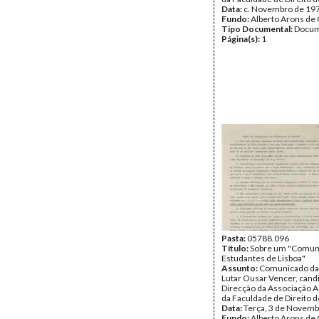
Data:
c. Novembro de 19
Fundo:
Alberto Arons de 
Tipo Documental:
Docum
Página(s):
1
Pasta:
05788.096
Título:
Sobre um "Comun
Estudantes de Lisboa"
Assunto:
Comunicado da 
Lutar Ousar Vencer, candi
Direcção da Associação 
da Faculdade de Direito d
Data:
Terça, 3 de Novemb
Fundo:
Alberto Arons de 