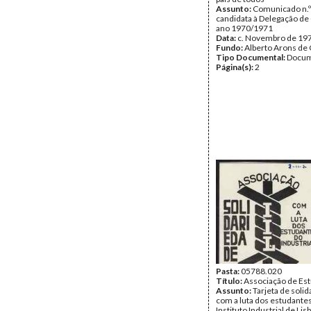
Assunto:
Comunicado n.º 
candidata à Delegação de 
ano 1970/1971
Data:
c. Novembro de 19
Fundo:
Alberto Arons de 
Tipo Documental:
Docum
Página(s):
2
Pasta:
05788.020
Título:
Associação de Est
Assunto:
Tarjeta de soli
com a luta dos estudante
Instituto Industrial de Lis