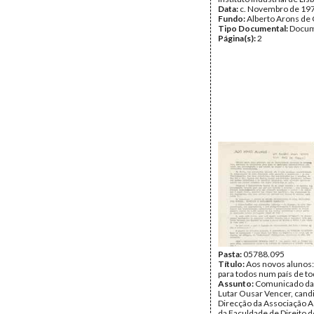
Data:
c. Novembro de 19
Fundo:
Alberto Arons de 
Tipo Documental:
Docum
Página(s):
2
Pasta:
05788.095
Título:
Aos novos alunos
para todos num país de t
Assunto:
Comunicado da 
Lutar Ousar Vencer, candi
Direcção da Associação 
da Faculdade de Direito d