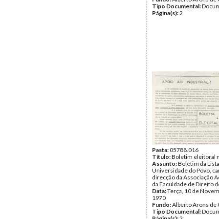
Tipo Documental:
Docum
Página(s):
2
Pasta:
05788.016
Título:
Boletim eleitoral n
Assunto:
Boletim da Lista
Universidade do Povo, ca
direcção da Associação 
da Faculdade de Direito d
Data:
Terça, 10 de Novem
1970
Fundo:
Alberto Arons de 
Tipo Documental:
Docum
Página(s):
2