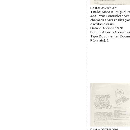
Pasta:
05789.091
Título:
Mapa A - Miguel 
Assunto:
Comunicado rel
chamadas para realização
escritas e orais.
Data:
c. Abril de 1970
Fundo:
Alberto Arons de 
Tipo Documental:
Docum
Página(s):
1
Pasta:
05789.094