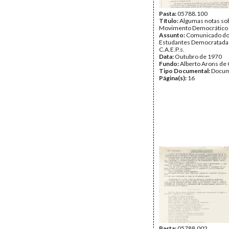
Pasta:
05788.100
Título:
Algumas notas so
Movimento Democrático 
Assunto:
Comunicado do
Estudantes Democratada
C.A.E.P.s.
Data:
Outubro de 1970
Fundo:
Alberto Arons de 
Tipo Documental:
Docum
Página(s):
16
Pasta:
05788.002