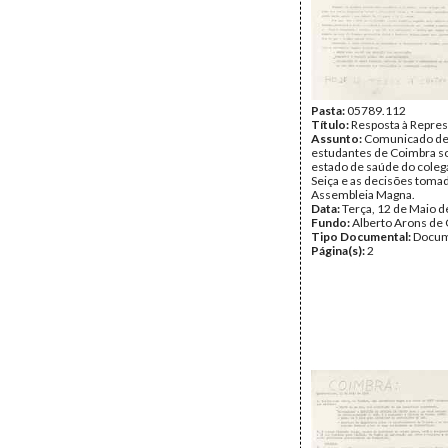
Pasta:
05789.112
Título:
Resposta à Repre
Assunto:
Comunicado d
estudantes de Coimbra s
estado de saúde do cole
Seiça e as decisões toma
Assembleia Magna.
Data:
Terça, 12 de Maio 
Fundo:
Alberto Arons de 
Tipo Documental:
Docum
Página(s):
2