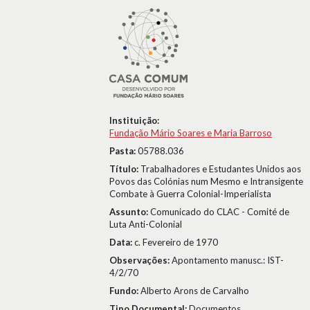
Instituição:
Fundação Mário Soares e Maria Barroso
Pasta:
05788.036
Título:
Trabalhadores e Estudantes Unidos aos
Povos das Colónias num Mesmo e Intransigente
Combate à Guerra Colonial-Imperialista
Assunto:
Comunicado do CLAC - Comité de
Luta Anti-Colonial
Data:
c. Fevereiro de 1970
Observações:
Apontamento manusc.: IST-
4/2/70
Fundo:
Alberto Arons de Carvalho
Tipo Documental:
Documentos