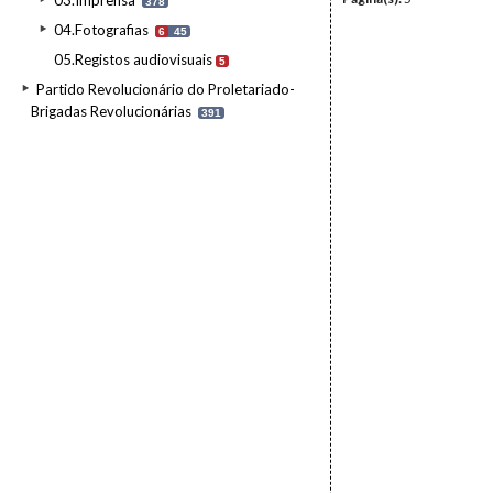
03.Imprensa
378
04.Fotografias
6
45
05.Registos audiovisuais
5
Partido Revolucionário do Proletariado-
Brigadas Revolucionárias
391