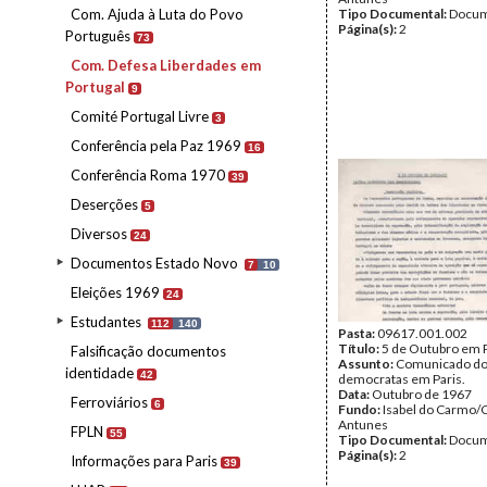
Com. Ajuda à Luta do Povo
Tipo Documental:
Docum
Página(s):
2
Português
73
Com. Defesa Liberdades em
Portugal
9
Comité Portugal Livre
3
Conferência pela Paz 1969
16
Conferência Roma 1970
39
Deserções
5
Diversos
24
Documentos Estado Novo
7
10
Eleições 1969
24
Estudantes
112
140
Pasta:
09617.001.002
Título:
5 de Outubro em 
Falsificação documentos
Assunto:
Comunicado do
identidade
42
democratas em Paris.
Data:
Outubro de 1967
Ferroviários
6
Fundo:
Isabel do Carmo/
Antunes
FPLN
55
Tipo Documental:
Docum
Página(s):
2
Informações para Paris
39