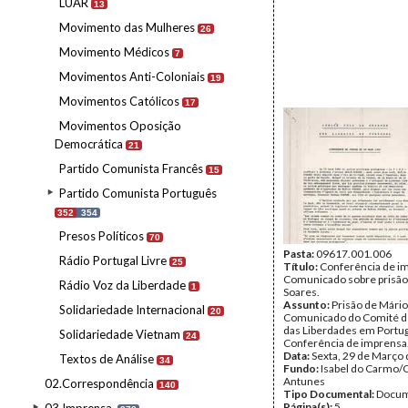
LUAR
13
Movimento das Mulheres
26
Movimento Médicos
7
Movimentos Anti-Coloniais
19
Movimentos Católicos
17
Movimentos Oposição
Democrática
21
Partido Comunista Francês
15
Partido Comunista Português
352
354
Presos Políticos
70
Pasta:
09617.001.006
Rádio Portugal Livre
25
Título:
Conferência de i
Comunicado sobre prisão
Rádio Voz da Liberdade
1
Soares.
Assunto:
Prisão de Mário
Solidariedade Internacional
20
Comunicado do Comité d
das Liberdades em Portug
Solidariedade Vietnam
24
Conferência de imprensa
Data:
Sexta, 29 de Março
Textos de Análise
34
Fundo:
Isabel do Carmo/
Antunes
02.Correspondência
140
Tipo Documental:
Docum
Página(s):
5