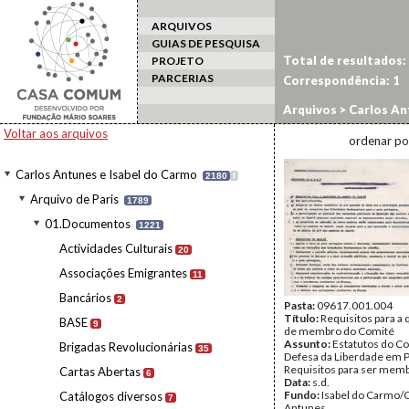
ARQUIVOS
GUIAS DE PESQUISA
Total de resultados:
PROJETO
PARCERIAS
Correspondência:
1
Arquivos
>
Carlos An
Liberdades em Portu
Voltar aos arquivos
ordenar po
Carlos Antunes e Isabel do Carmo
2180
I
Arquivo de Paris
1789
01.Documentos
1221
Actividades Culturais
20
Associações Emigrantes
11
Bancários
2
Pasta:
09617.001.004
Título:
Requisitos para a 
BASE
9
de membro do Comité
Assunto:
Estatutos do Co
Brigadas Revolucionárias
35
Defesa da Liberdade em P
Requisitos para ser memb
Cartas Abertas
6
Data:
s.d.
Fundo:
Isabel do Carmo/
Catálogos diversos
7
Antunes