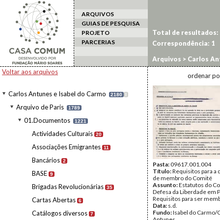
ARQUIVOS
GUIAS DE PESQUISA
Total de resultados:
PROJETO
PARCERIAS
Correspondência:
1
Arquivos
>
Carlos An
Liberdades em Portu
Voltar aos arquivos
ordenar po
Carlos Antunes e Isabel do Carmo
2180
I
Arquivo de Paris
1789
01.Documentos
1221
Actividades Culturais
20
Associações Emigrantes
11
Bancários
2
Pasta:
09617.001.004
Título:
Requisitos para a 
BASE
9
de membro do Comité
Assunto:
Estatutos do Co
Brigadas Revolucionárias
35
Defesa da Liberdade em P
Requisitos para ser memb
Cartas Abertas
6
Data:
s.d.
Fundo:
Isabel do Carmo/
Catálogos diversos
7
Antunes