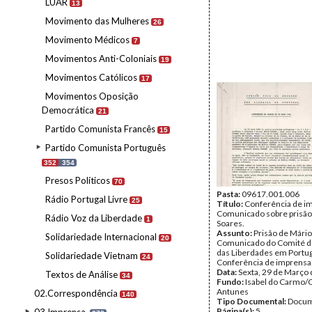
LUAR
13
Movimento das Mulheres
26
Movimento Médicos
7
Movimentos Anti-Coloniais
19
Movimentos Católicos
17
Movimentos Oposição
Democrática
21
Partido Comunista Francês
15
Partido Comunista Português
352
354
Presos Políticos
70
Pasta:
09617.001.006
Rádio Portugal Livre
25
Título:
Conferência de i
Comunicado sobre prisão
Rádio Voz da Liberdade
1
Soares.
Assunto:
Prisão de Mário
Solidariedade Internacional
20
Comunicado do Comité d
das Liberdades em Portug
Solidariedade Vietnam
24
Conferência de imprensa
Data:
Sexta, 29 de Março
Textos de Análise
34
Fundo:
Isabel do Carmo/
Antunes
02.Correspondência
140
Tipo Documental:
Docum
Página(s):
5