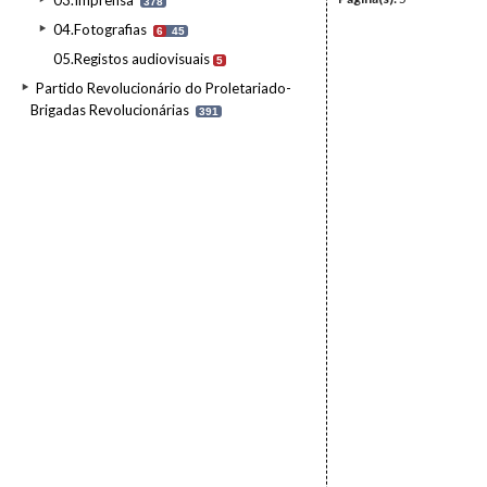
03.Imprensa
378
04.Fotografias
6
45
05.Registos audiovisuais
5
Partido Revolucionário do Proletariado-
Brigadas Revolucionárias
391