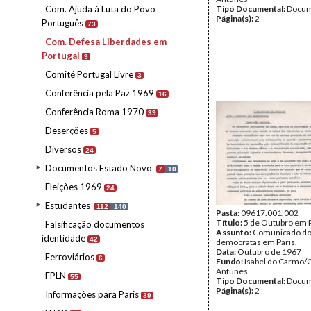
Com. Ajuda à Luta do Povo
Tipo Documental:
Docum
Página(s):
2
Português
73
Com. Defesa Liberdades em
Portugal
9
Comité Portugal Livre
3
Conferência pela Paz 1969
16
Conferência Roma 1970
39
Deserções
5
Diversos
24
Documentos Estado Novo
7
10
Eleições 1969
24
Estudantes
112
140
Pasta:
09617.001.002
Título:
5 de Outubro em 
Falsificação documentos
Assunto:
Comunicado do
identidade
42
democratas em Paris.
Data:
Outubro de 1967
Ferroviários
6
Fundo:
Isabel do Carmo/
Antunes
FPLN
55
Tipo Documental:
Docum
Página(s):
2
Informações para Paris
39