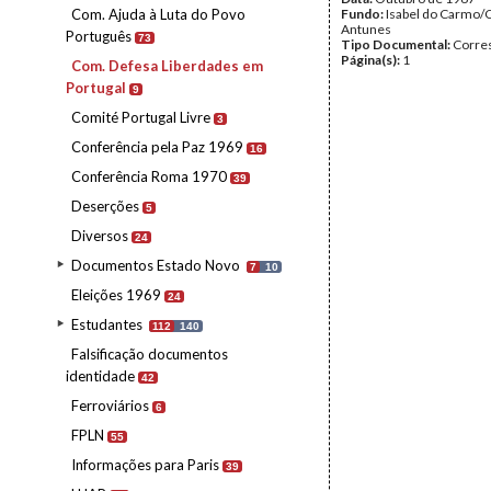
Com. Ajuda à Luta do Povo
Fundo:
Isabel do Carmo/
Antunes
Português
73
Tipo Documental:
Corre
Página(s):
1
Com. Defesa Liberdades em
Portugal
9
Comité Portugal Livre
3
Conferência pela Paz 1969
16
Conferência Roma 1970
39
Deserções
5
Diversos
24
Documentos Estado Novo
7
10
Eleições 1969
24
Estudantes
112
140
Falsificação documentos
identidade
42
Ferroviários
6
FPLN
55
Informações para Paris
39