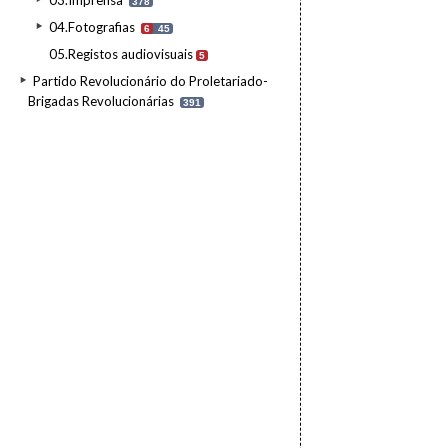
03.Imprensa
378
04.Fotografias
6
45
05.Registos audiovisuais
5
Partido Revolucionário do Proletariado-
Brigadas Revolucionárias
391