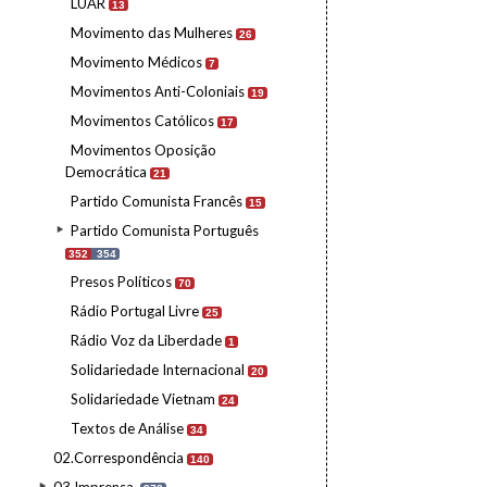
LUAR
13
Movimento das Mulheres
26
Movimento Médicos
7
Movimentos Anti-Coloniais
19
Movimentos Católicos
17
Movimentos Oposição
Democrática
21
Partido Comunista Francês
15
Partido Comunista Português
352
354
Presos Políticos
70
Rádio Portugal Livre
25
Rádio Voz da Liberdade
1
Solidariedade Internacional
20
Solidariedade Vietnam
24
Textos de Análise
34
02.Correspondência
140