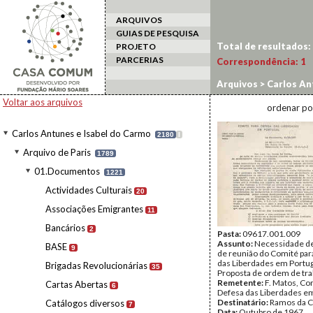
ARQUIVOS
GUIAS DE PESQUISA
Total de resultados:
PROJETO
PARCERIAS
Correspondência:
1
Arquivos
>
Carlos An
Liberdades em Portu
Voltar aos arquivos
ordenar po
Carlos Antunes e Isabel do Carmo
2180
I
Arquivo de Paris
1789
01.Documentos
1221
Actividades Culturais
20
Associações Emigrantes
11
Bancários
2
Pasta:
09617.001.009
Assunto:
Necessidade de
BASE
9
de reunião do Comité par
das Liberdades em Portug
Brigadas Revolucionárias
35
Proposta de ordem de tra
Remetente:
F. Matos, Co
Cartas Abertas
6
Defesa das Liberdades em
Destinatário:
Ramos da C
Catálogos diversos
7
Data:
Outubro de 1967