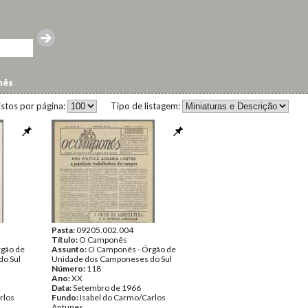
nês
istos por página:
Tipo de listagem:
Pasta:
09205.002.004
Título:
O Camponês
gão de
Assunto:
O Camponês - Órgão de
o Sul
Unidade dos Camponeses do Sul
Número:
118
Ano:
XX
Data:
Setembro de 1966
rlos
Fundo:
Isabel do Carmo/Carlos
Antunes