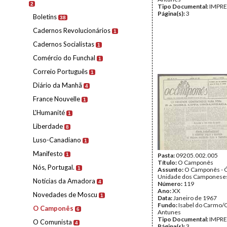
2
Tipo Documental:
IMPR
Página(s):
3
Boletins
38
Cadernos Revolucionários
1
Cadernos Socialistas
1
Comércio do Funchal
1
Correio Português
1
Diário da Manhã
4
France Nouvelle
1
L'Humanité
1
Liberdade
8
Luso-Canadiano
1
Manifesto
1
Pasta:
09205.002.005
Título:
O Camponês
Nós, Portugal.
1
Assunto:
O Camponês - 
Unidade dos Camponeses
Notícias da Amadora
4
Número:
119
Ano:
XX
Novedades de Moscu
1
Data:
Janeiro de 1967
Fundo:
Isabel do Carmo/
O Camponês
6
Antunes
Tipo Documental:
IMPR
O Comunista
4
Página(s):
3