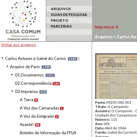
ARQUIVOS
GUIAS DE PESQUISA
PROJETO
PARCERIAS
Imprensa:
6
Arquivos
>
Carlos An
Voltar aos arquivos
Carlos Antunes e Isabel do Carmo
2180
I
Arquivo de Paris
1789
01.Documentos
1221
02.Correspondência
140
03.Imprensa
378
A Terra
8
Pasta:
09205.002.001
Título:
O Camponês
A Voz das Camaradas
1
Assunto:
O Camponês - 
Unidade dos Camponeses
A Voz do Emigrado
2
Número:
115
Ano:
XIX
Avante!
88
Data:
Abril de 1966
Fundo:
Isabel do Carmo/
Boletim de Informação da FPLN
Antunes