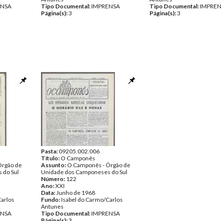
ENSA
Tipo Documental:
IMPRENSA
Tipo Documental:
IMPRE
Página(s):
3
Página(s):
3
Pasta:
09205.002.006
Título:
O Camponês
Órgão de
Assunto:
O Camponês - Órgão de
 do Sul
Unidade dos Camponeses do Sul
Número:
122
Ano:
XXI
Data:
Junho de 1968
Carlos
Fundo:
Isabel do Carmo/Carlos
Antunes
ENSA
Tipo Documental:
IMPRENSA
Página(s):
3