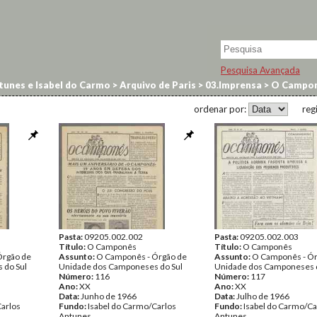
Pesquisa Avançada
tunes e Isabel do Carmo
>
Arquivo de Paris
>
03.Imprensa
>
O Campo
ordenar por:
reg
Pasta:
09205.002.002
Pasta:
09205.002.003
Título:
O Camponês
Título:
O Camponês
Órgão de
Assunto:
O Camponês - Órgão de
Assunto:
O Camponês - Ór
 do Sul
Unidade dos Camponeses do Sul
Unidade dos Camponeses d
Número:
116
Número:
117
Ano:
XX
Ano:
XX
Data:
Junho de 1966
Data:
Julho de 1966
Carlos
Fundo:
Isabel do Carmo/Carlos
Fundo:
Isabel do Carmo/Ca
Antunes
Antunes