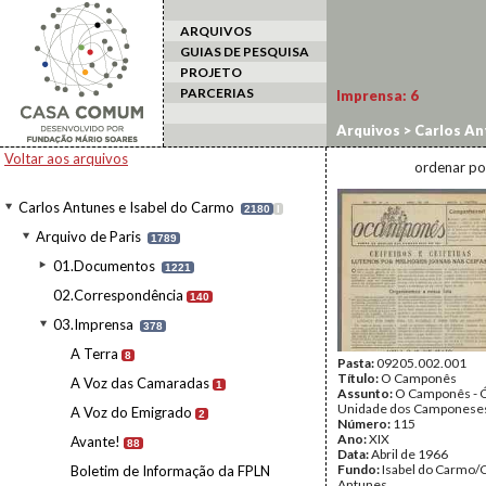
ARQUIVOS
GUIAS DE PESQUISA
PROJETO
PARCERIAS
Imprensa:
6
Arquivos
>
Carlos An
Voltar aos arquivos
ordenar po
Carlos Antunes e Isabel do Carmo
2180
I
Arquivo de Paris
1789
01.Documentos
1221
02.Correspondência
140
03.Imprensa
378
A Terra
8
Pasta:
09205.002.001
Título:
O Camponês
A Voz das Camaradas
1
Assunto:
O Camponês - 
Unidade dos Camponeses
A Voz do Emigrado
2
Número:
115
Ano:
XIX
Avante!
88
Data:
Abril de 1966
Fundo:
Isabel do Carmo/
Boletim de Informação da FPLN
Antunes