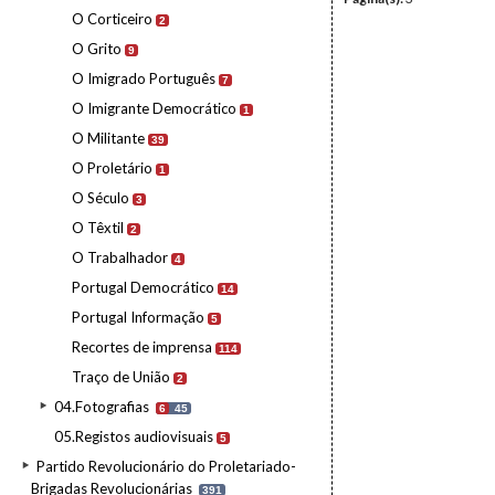
O Corticeiro
2
O Grito
9
O Imigrado Português
7
O Imigrante Democrático
1
O Militante
39
O Proletário
1
O Século
3
O Têxtil
2
O Trabalhador
4
Portugal Democrático
14
Portugal Informação
5
Recortes de imprensa
114
Traço de União
2
04.Fotografias
6
45
05.Registos audiovisuais
5
Partido Revolucionário do Proletariado-
Brigadas Revolucionárias
391