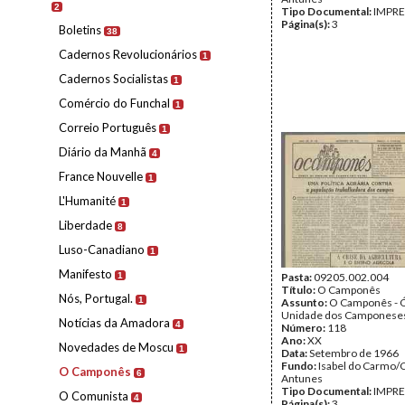
2
Tipo Documental:
IMPR
Página(s):
3
Boletins
38
Cadernos Revolucionários
1
Cadernos Socialistas
1
Comércio do Funchal
1
Correio Português
1
Diário da Manhã
4
France Nouvelle
1
L'Humanité
1
Liberdade
8
Luso-Canadiano
1
Manifesto
1
Pasta:
09205.002.004
Título:
O Camponês
Nós, Portugal.
1
Assunto:
O Camponês - 
Unidade dos Camponeses
Notícias da Amadora
4
Número:
118
Ano:
XX
Novedades de Moscu
1
Data:
Setembro de 1966
Fundo:
Isabel do Carmo/
O Camponês
6
Antunes
Tipo Documental:
IMPR
O Comunista
4
Página(s):
3