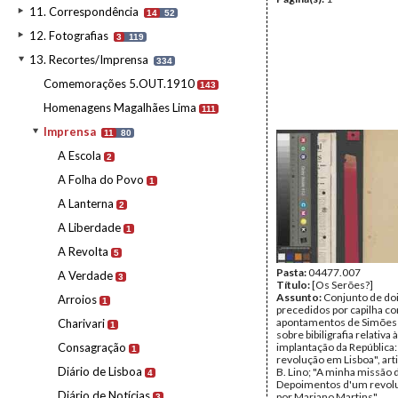
11. Correspondência
14
52
12. Fotografias
3
119
13. Recortes/Imprensa
334
Comemorações 5.OUT.1910
143
Homenagens Magalhães Lima
111
Imprensa
11
80
A Escola
2
A Folha do Povo
1
A Lanterna
2
A Liberdade
1
A Revolta
5
Pasta:
04477.007
A Verdade
3
Título:
[Os Serões?]
Assunto:
Conjunto de doi
Arroios
1
precedidos por capilha c
apontamentos de Simões
Charivari
1
sobre bibiligrafia relativa à
Consagração
implantação da República:
1
revolução em Lisboa", art
Diário de Lisboa
B. Lino; "A minha missão d
4
Depoimentos d'um revolu
Diário de Notícias
por Mariano Martins"
3