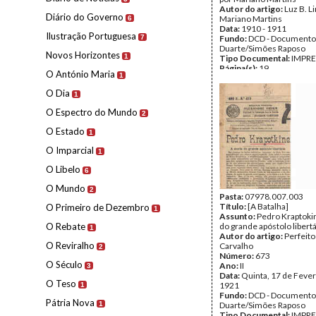
Autor do artigo:
Luz B. Li
Diário do Governo
Mariano Martins
6
Data:
1910 - 1911
Ilustração Portuguesa
7
Fundo:
DCD - Documento
Duarte/Simões Raposo
Novos Horizontes
1
Tipo Documental:
IMPR
Página(s):
19
O António Maria
1
O Dia
1
O Espectro do Mundo
2
O Estado
1
O Imparcial
1
O Libelo
6
O Mundo
2
Pasta:
07978.007.003
Título:
[A Batalha]
O Primeiro de Dezembro
1
Assunto:
Pedro Kraptoki
O Rebate
do grande apóstolo libert
1
Autor do artigo:
Perfeito
O Reviralho
Carvalho
2
Número:
673
O Século
Ano:
II
3
Data:
Quinta, 17 de Fever
O Teso
1921
1
Fundo:
DCD - Documento
Pátria Nova
1
Duarte/Simões Raposo
Tipo Documental:
IMPR