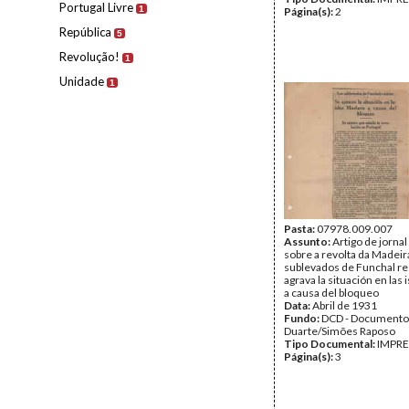
Portugal Livre
1
Página(s):
2
República
5
Revolução!
1
Unidade
1
Pasta:
07978.009.007
Assunto:
Artigo de jornal
sobre a revolta da Madeir
sublevados de Funchal re
agrava la situación en las
a causa del bloqueo
Data:
Abril de 1931
Fundo:
DCD - Documento
Duarte/Simões Raposo
Tipo Documental:
IMPR
Página(s):
3