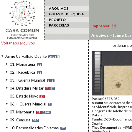
ARQUIVOS
GUIAS DE PESQUISA
PROJETO
PARCERIAS
Imprensa:
11
Arquivos
>
Jaime Car
Voltar aos arquivos
ordenar po
Jaime Carvalhão Duarte
2425
I
01. Monarquia
91
02. I República
98
03. I Guerra Mundial
1
6
04. Ditadura Militar
7
57
05. Estado Novo
23
Pasta:
06778.032
Assunto:
Contracapa de 
06. II Guerra Mundial
2
não identificada, impress
Tipografia de Adolfo de
07. Maçonaria
28
1106
Data:
s.d.
Fundo:
DCD - Documento
09. Censura
510
Duarte
Tipo Documental:
IMPR
10. Personalidades Diversas
27
Página(s):
1