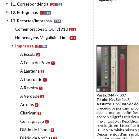
11. Correspondência
14
52
12. Fotografias
3
119
13. Recortes/Imprensa
334
Comemorações 5.OUT.1910
143
Homenagens Magalhães Lima
111
Imprensa
11
80
A Escola
2
A Folha do Povo
1
A Lanterna
2
A Liberdade
1
A Revolta
5
Pasta:
04477.007
A Verdade
3
Título:
[Os Serões?]
Assunto:
Conjunto de doi
Arroios
1
precedidos por capilha c
apontamentos de Simões
Charivari
1
sobre bibiligrafia relativa à
Consagração
implantação da República:
1
revolução em Lisboa", art
Diário de Lisboa
B. Lino; "A minha missão d
4
Depoimentos d'um revolu
Diário de Notícias
por Mariano Martins"
3