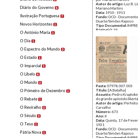
Autor do artigo:
Luz B. Li
Diário do Governo
Mariano Martins
6
Data:
1910 - 1911
Ilustração Portuguesa
7
Fundo:
DCD - Documento
Duarte/Simões Raposo
Novos Horizontes
1
Tipo Documental:
IMPR
Página(s):
19
O António Maria
1
O Dia
1
O Espectro do Mundo
2
O Estado
1
O Imparcial
1
O Libelo
6
O Mundo
2
Pasta:
07978.007.003
Título:
[A Batalha]
O Primeiro de Dezembro
1
Assunto:
Pedro Kraptoki
O Rebate
do grande apóstolo libert
1
Autor do artigo:
Perfeito
O Reviralho
Carvalho
2
Número:
673
O Século
Ano:
II
3
Data:
Quinta, 17 de Fever
O Teso
1921
1
Fundo:
DCD - Documento
Pátria Nova
1
Duarte/Simões Raposo
Tipo Documental:
IMPR