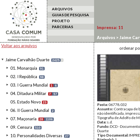
ARQUIVOS
GUIAS DE PESQUISA
PROJETO
PARCERIAS
Imprensa:
11
Arquivos
>
Jaime Car
Voltar aos arquivos
ordenar po
Jaime Carvalhão Duarte
2425
I
01. Monarquia
91
02. I República
98
03. I Guerra Mundial
1
6
04. Ditadura Militar
7
57
05. Estado Novo
23
Pasta:
06778.032
Assunto:
Contracapa de 
06. II Guerra Mundial
2
não identificada, impress
Tipografia de Adolfo de
07. Maçonaria
28
1106
Data:
s.d.
Fundo:
DCD - Documento
09. Censura
510
Duarte
Tipo Documental:
IMPR
10. Personalidades Diversas
27
Página(s):
1