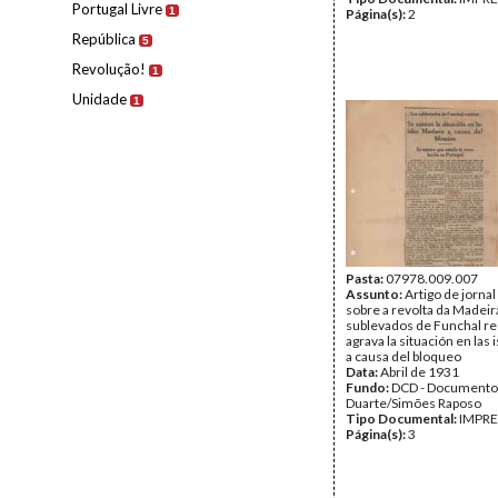
Portugal Livre
1
Página(s):
2
República
5
Revolução!
1
Unidade
1
Pasta:
07978.009.007
Assunto:
Artigo de jornal
sobre a revolta da Madeir
sublevados de Funchal re
agrava la situación en las
a causa del bloqueo
Data:
Abril de 1931
Fundo:
DCD - Documento
Duarte/Simões Raposo
Tipo Documental:
IMPR
Página(s):
3